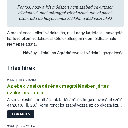
Fontos, hogy a két módszert nem szabad együttesen
alkalmazni, ahol méreggel védekeznek mezei pocok
ellen, oda ne helyezzenek ki ülőfát a földhasználók!
A mezei pocok elleni védekezés, mint nagy kártétellel fenyegető
kártevő elleni védekezési kötelezettség minden földhasználón
kiemelt feladata.
Növény-, Talaj- és Agrárkörnyezet-védelmi Igazgatóság
Friss hírek
2026. július 6, hétfő
Az ebek viselkedésének megítélésében jártas
szakértők listája
A kedvtelésből tartott állatok tartásáról és forgalmazásáról szóló
41/2010. (II. 26.) Korm.rendelet szabályozza az eb okozta fizikai
sérülés, illetve ennek veszélye keletkezésekor felmerülő
TOVÁBB >
hatósági feladatokat, valamint a veszélyes eb tartását és annak
engedélyezését. Ezen eljárások során szükség esetén be kell
vonni az ebek viselkedésének megítélésében jártas szakértőt.
2026. június 23, kedd