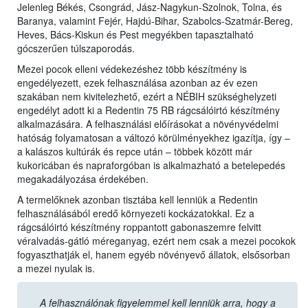
Jelenleg Békés, Csongrád, Jász-Nagykun-Szolnok, Tolna, és
Baranya, valamint Fejér, Hajdú-Bihar, Szabolcs-Szatmár-Bereg,
Heves, Bács-Kiskun és Pest megyékben tapasztalható
gócszerűen túlszaporodás.
Mezei pocok elleni védekezéshez több készítmény is
engedélyezett, ezek felhasználása azonban az év ezen
szakában nem kivitelezhető, ezért a NÉBIH szükséghelyzeti
engedélyt adott ki a Redentin 75 RB rágcsálóirtó készítmény
alkalmazására. A felhasználási előírásokat a növényvédelmi
hatóság folyamatosan a változó körülményekhez igazítja, így –
a kalászos kultúrák és repce után – többek között már
kukoricában és napraforgóban is alkalmazható a betelepedés
megakadályozása érdekében.
A termelőknek azonban tisztába kell lenniük a Redentin
felhasználásából eredő környezeti kockázatokkal. Ez a
rágcsálóirtó készítmény roppantott gabonaszemre felvitt
véralvadás-gátló méreganyag, ezért nem csak a mezei pocokok
fogyaszthatják el, hanem egyéb növényevő állatok, elsősorban
a mezei nyulak is.
A felhasználónak figyelemmel kell lenniük arra, hogy a