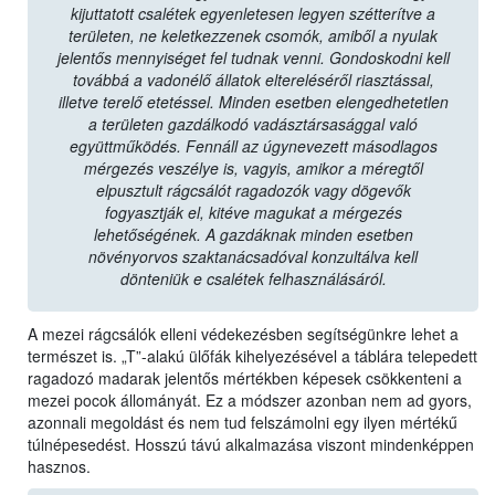
kijuttatott csalétek egyenletesen legyen szétterítve a
területen, ne keletkezzenek csomók, amiből a nyulak
jelentős mennyiséget fel tudnak venni. Gondoskodni kell
továbbá a vadonélő állatok eltereléséről riasztással,
illetve terelő etetéssel. Minden esetben elengedhetetlen
a területen gazdálkodó vadásztársasággal való
együttműködés. Fennáll az úgynevezett másodlagos
mérgezés veszélye is, vagyis, amikor a méregtől
elpusztult rágcsálót ragadozók vagy dögevők
fogyasztják el, kitéve magukat a mérgezés
lehetőségének. A gazdáknak minden esetben
növényorvos szaktanácsadóval konzultálva kell
dönteniük e csalétek felhasználásáról.
A mezei rágcsálók elleni védekezésben segítségünkre lehet a
természet is. „T”-alakú ülőfák kihelyezésével a táblára telepedett
ragadozó madarak jelentős mértékben képesek csökkenteni a
mezei pocok állományát. Ez a módszer azonban nem ad gyors,
azonnali megoldást és nem tud felszámolni egy ilyen mértékű
túlnépesedést. Hosszú távú alkalmazása viszont mindenképpen
hasznos.