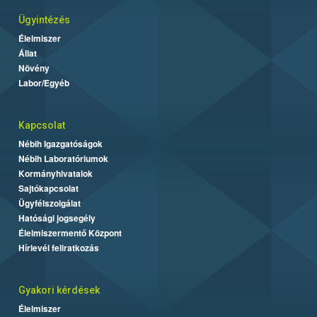
Ügyintézés
Élelmiszer
Állat
Növény
Labor/Egyéb
Kapcsolat
Nébih Igazgatóságok
Nébih Laboratóriumok
Kormányhivatalok
Sajtókapcsolat
Ügyfélszolgálat
Hatósági jogsegély
Élelmiszermentő Központ
Hírlevél feliratkozás
Gyakori kérdések
Élelmiszer