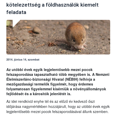
kötelezettség a földhasználók kiemelt
feladata
2014. június 14, szombat
Az utóbbi évek egyik legjelentősebb mezei pocok
felszaporodása tapasztalható több megyében is. A Nemzeti
Élelmiszerlánc-biztonsági Hivatal (NÉBIH) felhívja a
mezőgazdasági termelők figyelmét, hogy érdemes
folyamatosan figyelemmel kísérniük a növényállományok
fejlődését és a károsítók jelenlétét is.
Az idei rendkívül enyhe tél és az előző év kedvező őszi
időjárása nagymértékben hozzájárult, hogy az utóbbi évek egyik
legjelentősebb mezei pocok felszaporodásával állunk szemben.