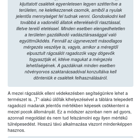
kijuttatott csalétek egyenletesen legyen szétterítve a
területen, ne keletkezzenek csomók, amiből a nyulak
jelentős mennyiséget fel tudnak venni. Gondoskodni kell
továbbá a vadonélő állatok eltereléséről riasztással,
illetve terelő etetéssel. Minden esetben elengedhetetlen
a területen gazdálkodó vadásztársasággal való
együttműködés. Fennáll az úgynevezett másodlagos
mérgezés veszélye is, vagyis, amikor a méregtől
elpusztult rágcsálót ragadozók vagy dögevők
fogyasztják el, kitéve magukat a mérgezés
lehetőségének. A gazdáknak minden esetben
növényorvos szaktanácsadóval konzultálva kell
dönteniük e csalétek felhasználásáról.
A mezei rágcsálók elleni védekezésben segítségünkre lehet a
természet is. „T”-alakú ülőfák kihelyezésével a táblára telepedett
ragadozó madarak jelentős mértékben képesek csökkenteni a
mezei pocok állományát. Ez a módszer azonban nem ad gyors,
azonnali megoldást és nem tud felszámolni egy ilyen mértékű
túlnépesedést. Hosszú távú alkalmazása viszont mindenképpen
hasznos.