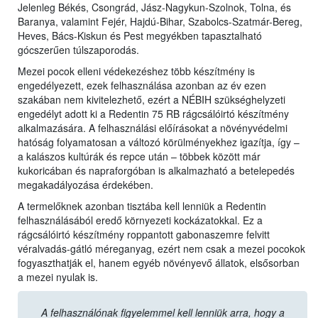
Jelenleg Békés, Csongrád, Jász-Nagykun-Szolnok, Tolna, és
Baranya, valamint Fejér, Hajdú-Bihar, Szabolcs-Szatmár-Bereg,
Heves, Bács-Kiskun és Pest megyékben tapasztalható
gócszerűen túlszaporodás.
Mezei pocok elleni védekezéshez több készítmény is
engedélyezett, ezek felhasználása azonban az év ezen
szakában nem kivitelezhető, ezért a NÉBIH szükséghelyzeti
engedélyt adott ki a Redentin 75 RB rágcsálóirtó készítmény
alkalmazására. A felhasználási előírásokat a növényvédelmi
hatóság folyamatosan a változó körülményekhez igazítja, így –
a kalászos kultúrák és repce után – többek között már
kukoricában és napraforgóban is alkalmazható a betelepedés
megakadályozása érdekében.
A termelőknek azonban tisztába kell lenniük a Redentin
felhasználásából eredő környezeti kockázatokkal. Ez a
rágcsálóirtó készítmény roppantott gabonaszemre felvitt
véralvadás-gátló méreganyag, ezért nem csak a mezei pocokok
fogyaszthatják el, hanem egyéb növényevő állatok, elsősorban
a mezei nyulak is.
A felhasználónak figyelemmel kell lenniük arra, hogy a