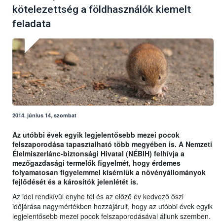
kötelezettség a földhasználók kiemelt
feladata
2014. június 14, szombat
Az utóbbi évek egyik legjelentősebb mezei pocok
felszaporodása tapasztalható több megyében is. A Nemzeti
Élelmiszerlánc-biztonsági Hivatal (NÉBIH) felhívja a
mezőgazdasági termelők figyelmét, hogy érdemes
folyamatosan figyelemmel kísérniük a növényállományok
fejlődését és a károsítók jelenlétét is.
Az idei rendkívül enyhe tél és az előző év kedvező őszi
időjárása nagymértékben hozzájárult, hogy az utóbbi évek egyik
legjelentősebb mezei pocok felszaporodásával állunk szemben.