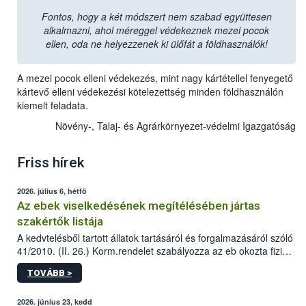
Fontos, hogy a két módszert nem szabad együttesen
alkalmazni, ahol méreggel védekeznek mezei pocok
ellen, oda ne helyezzenek ki ülőfát a földhasználók!
A mezei pocok elleni védekezés, mint nagy kártétellel fenyegető
kártevő elleni védekezési kötelezettség minden földhasználón
kiemelt feladata.
Növény-, Talaj- és Agrárkörnyezet-védelmi Igazgatóság
Friss hírek
2026. július 6, hétfő
Az ebek viselkedésének megítélésében jártas
szakértők listája
A kedvtelésből tartott állatok tartásáról és forgalmazásáról szóló
41/2010. (II. 26.) Korm.rendelet szabályozza az eb okozta fizikai
sérülés, illetve ennek veszélye keletkezésekor felmerülő
TOVÁBB >
hatósági feladatokat, valamint a veszélyes eb tartását és annak
engedélyezését. Ezen eljárások során szükség esetén be kell
vonni az ebek viselkedésének megítélésében jártas szakértőt.
2026. június 23, kedd