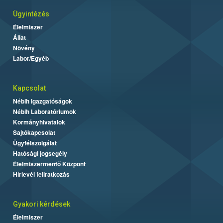
Ügyintézés
Élelmiszer
Állat
Növény
Labor/Egyéb
Kapcsolat
Nébih Igazgatóságok
Nébih Laboratóriumok
Kormányhivatalok
Sajtókapcsolat
Ügyfélszolgálat
Hatósági jogsegély
Élelmiszermentő Központ
Hírlevél feliratkozás
Gyakori kérdések
Élelmiszer