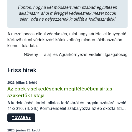
Fontos, hogy a két módszert nem szabad együttesen
alkalmazni, ahol méreggel védekeznek mezei pocok
ellen, oda ne helyezzenek ki ülőfát a földhasználók!
A mezei pocok elleni védekezés, mint nagy kártétellel fenyegető
kártevő elleni védekezési kötelezettség minden földhasználón
kiemelt feladata.
Növény-, Talaj- és Agrárkörnyezet-védelmi Igazgatóság
Friss hírek
2026. július 6, hétfő
Az ebek viselkedésének megítélésében jártas
szakértők listája
A kedvtelésből tartott állatok tartásáról és forgalmazásáról szóló
41/2010. (II. 26.) Korm.rendelet szabályozza az eb okozta fizikai
sérülés, illetve ennek veszélye keletkezésekor felmerülő
TOVÁBB >
hatósági feladatokat, valamint a veszélyes eb tartását és annak
engedélyezését. Ezen eljárások során szükség esetén be kell
vonni az ebek viselkedésének megítélésében jártas szakértőt.
2026. június 23, kedd