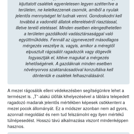
kijuttatott csalétek egyenletesen legyen szétterítve a
területen, ne keletkezzenek csomók, amiből a nyulak
jelentős mennyiséget fel tudnak venni. Gondoskodni kell
továbbá a vadonélő állatok eltereléséről riasztással,
illetve terelő etetéssel. Minden esetben elengedhetetlen
a területen gazdálkodó vadásztársasággal való
együttműködés. Fennáll az úgynevezett másodlagos
mérgezés veszélye is, vagyis, amikor a méregtől
elpusztult rágcsálót ragadozók vagy dögevők
fogyasztják el, kitéve magukat a mérgezés
lehetőségének. A gazdáknak minden esetben
növényorvos szaktanácsadóval konzultálva kell
dönteniük e csalétek felhasználásáról.
A mezei rágcsálók elleni védekezésben segítségünkre lehet a
természet is. „T”-alakú ülőfák kihelyezésével a táblára telepedett
ragadozó madarak jelentős mértékben képesek csökkenteni a
mezei pocok állományát. Ez a módszer azonban nem ad gyors,
azonnali megoldást és nem tud felszámolni egy ilyen mértékű
túlnépesedést. Hosszú távú alkalmazása viszont mindenképpen
hasznos.