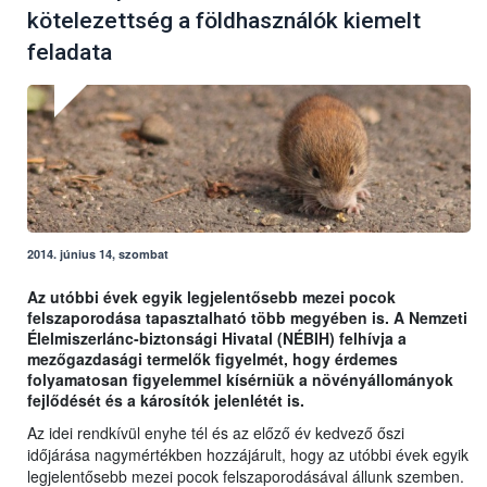
kötelezettség a földhasználók kiemelt
feladata
2014. június 14, szombat
Az utóbbi évek egyik legjelentősebb mezei pocok
felszaporodása tapasztalható több megyében is. A Nemzeti
Élelmiszerlánc-biztonsági Hivatal (NÉBIH) felhívja a
mezőgazdasági termelők figyelmét, hogy érdemes
folyamatosan figyelemmel kísérniük a növényállományok
fejlődését és a károsítók jelenlétét is.
Az idei rendkívül enyhe tél és az előző év kedvező őszi
időjárása nagymértékben hozzájárult, hogy az utóbbi évek egyik
legjelentősebb mezei pocok felszaporodásával állunk szemben.