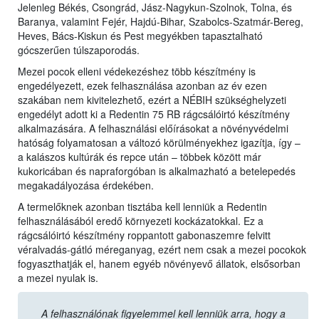
Jelenleg Békés, Csongrád, Jász-Nagykun-Szolnok, Tolna, és
Baranya, valamint Fejér, Hajdú-Bihar, Szabolcs-Szatmár-Bereg,
Heves, Bács-Kiskun és Pest megyékben tapasztalható
gócszerűen túlszaporodás.
Mezei pocok elleni védekezéshez több készítmény is
engedélyezett, ezek felhasználása azonban az év ezen
szakában nem kivitelezhető, ezért a NÉBIH szükséghelyzeti
engedélyt adott ki a Redentin 75 RB rágcsálóirtó készítmény
alkalmazására. A felhasználási előírásokat a növényvédelmi
hatóság folyamatosan a változó körülményekhez igazítja, így –
a kalászos kultúrák és repce után – többek között már
kukoricában és napraforgóban is alkalmazható a betelepedés
megakadályozása érdekében.
A termelőknek azonban tisztába kell lenniük a Redentin
felhasználásából eredő környezeti kockázatokkal. Ez a
rágcsálóirtó készítmény roppantott gabonaszemre felvitt
véralvadás-gátló méreganyag, ezért nem csak a mezei pocokok
fogyaszthatják el, hanem egyéb növényevő állatok, elsősorban
a mezei nyulak is.
A felhasználónak figyelemmel kell lenniük arra, hogy a