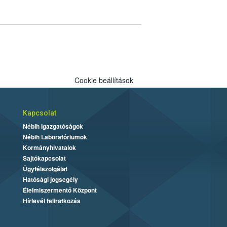
Cookie beállítások
Kapcsolat
Nébih Igazgatóságok
Nébih Laboratóriumok
Kormányhivatalok
Sajtókapcsolat
Ügyfélszolgálat
Hatósági jogsegély
Élelmiszermentő Központ
Hírlevél feliratkozás