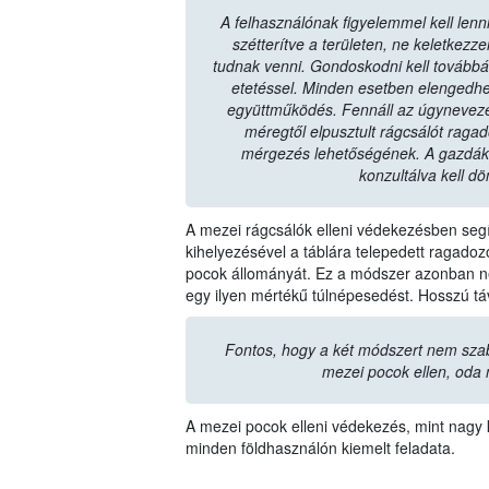
A felhasználónak figyelemmel kell lenni
szétterítve a területen, ne keletkez
tudnak venni. Gondoskodni kell továbbá a 
etetéssel. Minden esetben elengedhe
együttműködés. Fennáll az úgyneveze
méregtől elpusztult rágcsálót raga
mérgezés lehetőségének. A gazdák
konzultálva kell dö
A mezei rágcsálók elleni védekezésben segít
kihelyezésével a táblára telepedett ragad
pocok állományát. Ez a módszer azonban ne
egy ilyen mértékű túlnépesedést. Hosszú t
Fontos, hogy a két módszert nem sza
mezei pocok ellen, oda 
A mezei pocok elleni védekezés, mint nagy k
minden földhasználón kiemelt feladata.