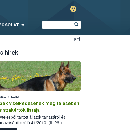
PCSOLAT
s hírek
úlius 6, hétfő
bek viselkedésének megítélésében
s szakértők listája
telésből tartott állatok tartásáról és
lmazásáról szóló 41/2010. (II. 26.)
rendelet szabályozza az eb okozta fizikai