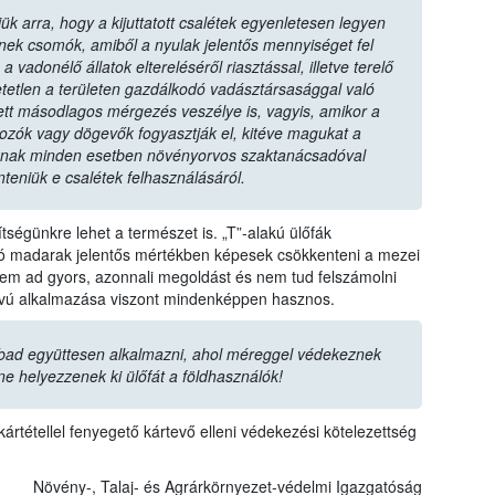
ük arra, hogy a kijuttatott csalétek egyenletesen legyen
zenek csomók, amiből a nyulak jelentős mennyiséget fel
vadonélő állatok eltereléséről riasztással, illetve terelő
tetlen a területen gazdálkodó vadásztársasággal való
tt másodlagos mérgezés veszélye is, vagyis, amikor a
dozók vagy dögevők fogyasztják el, kitéve magukat a
nak minden esetben növényorvos szaktanácsadóval
nteniük e csalétek felhasználásáról.
ségünkre lehet a természet is. „T”-alakú ülőfák
ozó madarak jelentős mértékben képesek csökkenteni a mezei
m ad gyors, azonnali megoldást és nem tud felszámolni
ávú alkalmazása viszont mindenképpen hasznos.
bad együttesen alkalmazni, ahol méreggel védekeznek
ne helyezzenek ki ülőfát a földhasználók!
ártétellel fenyegető kártevő elleni védekezési kötelezettség
Növény-, Talaj- és Agrárkörnyezet-védelmi Igazgatóság