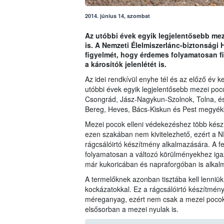
2014. június 14, szombat
Az utóbbi évek egyik legjelentősebb me
is. A Nemzeti Élelmiszerlánc-biztonsági 
figyelmét, hogy érdemes folyamatosan f
a károsítók jelenlétét is.
Az idei rendkívül enyhe tél és az előző év 
utóbbi évek egyik legjelentősebb mezei poc
Csongrád, Jász-Nagykun-Szolnok, Tolna, és
Bereg, Heves, Bács-Kiskun és Pest megyék
Mezei pocok elleni védekezéshez több kész
ezen szakában nem kivitelezhető, ezért a N
rágcsálóirtó készítmény alkalmazására. A f
folyamatosan a változó körülményekhez igazí
már kukoricában és napraforgóban is alka
A termelőknek azonban tisztába kell lenniü
kockázatokkal. Ez a rágcsálóirtó készítmény
méreganyag, ezért nem csak a mezei pocoko
elsősorban a mezei nyulak is.