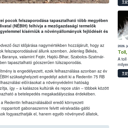
TO
sérül
felme
veszé
Ezen 
zei pocok felszaporodása tapasztalható több megyében
vonni
Hivatal (NÉBIH) felhívja a mezőgazdasági termelők
jártas
igyelemmel kísérniük a növényállományok fejlődését és
kedvező őszi időjárása nagymértékben hozzájárult, hogy az
2026. 
ok felszaporodásával állunk szemben. Jelenleg Békés,
Toll
 Baranya, valamint Fejér, Hajdú-Bihar, Szabolcs-Szatmár-
A tol
ben tapasztalható gócszerűen túlszaporodás.
milyen
illetv
ítmény is engedélyezett, ezek felhasználása azonban az év
TO
ÉBIH szükséghelyzeti engedélyt adott ki a Redentin 75 RB
elhasználási előírásokat a növényvédelmi hatóság
tja, így – a kalászos kultúrák és repce után – többek között
lmazható a betelepedés megakadályozása érdekében.
k a Redentin felhasználásából eredő környezeti
 roppantott gabonaszemre felvitt véralvadás-gátló
k fogyaszthatják el, hanem egyéb növényevő állatok,