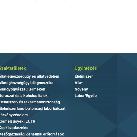
Szakterületek
Ügyintézés
Állat-egészségügy és állatvédelem
Élelmiszer
Állategészségügyi diagnosztika
Állat
Állatgyógyászati termékek
Növény
Borászat és alkoholos italok
Labor/Egyéb
Élelmiszer- és takarmánybiztonság
Élelmiszerlánc-biztonsági laborhálózat
Járványvédelem
Kiemelt ügyek, EUTR
Kockázatkezelés
Mezőgazdasági genetikai erőforrások