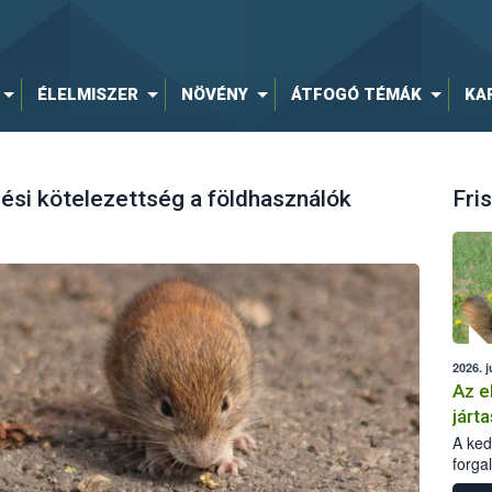
ÉLELMISZER
NÖVÉNY
ÁTFOGÓ TÉMÁK
KA
ési kötelezettség a földhasználók
Fris
2026. j
Az e
járta
A kedv
forga
Korm.