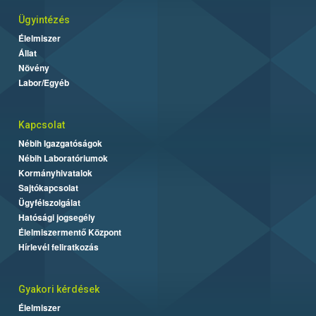
Ügyintézés
Élelmiszer
Állat
Növény
Labor/Egyéb
Kapcsolat
Nébih Igazgatóságok
Nébih Laboratóriumok
Kormányhivatalok
Sajtókapcsolat
Ügyfélszolgálat
Hatósági jogsegély
Élelmiszermentő Központ
Hírlevél feliratkozás
Gyakori kérdések
Élelmiszer