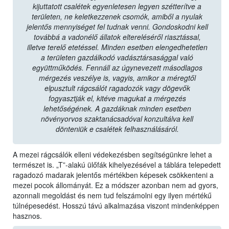
kijuttatott csalétek egyenletesen legyen szétterítve a
területen, ne keletkezzenek csomók, amiből a nyulak
jelentős mennyiséget fel tudnak venni. Gondoskodni kell
továbbá a vadonélő állatok eltereléséről riasztással,
illetve terelő etetéssel. Minden esetben elengedhetetlen
a területen gazdálkodó vadásztársasággal való
együttműködés. Fennáll az úgynevezett másodlagos
mérgezés veszélye is, vagyis, amikor a méregtől
elpusztult rágcsálót ragadozók vagy dögevők
fogyasztják el, kitéve magukat a mérgezés
lehetőségének. A gazdáknak minden esetben
növényorvos szaktanácsadóval konzultálva kell
dönteniük e csalétek felhasználásáról.
A mezei rágcsálók elleni védekezésben segítségünkre lehet a
természet is. „T”-alakú ülőfák kihelyezésével a táblára telepedett
ragadozó madarak jelentős mértékben képesek csökkenteni a
mezei pocok állományát. Ez a módszer azonban nem ad gyors,
azonnali megoldást és nem tud felszámolni egy ilyen mértékű
túlnépesedést. Hosszú távú alkalmazása viszont mindenképpen
hasznos.