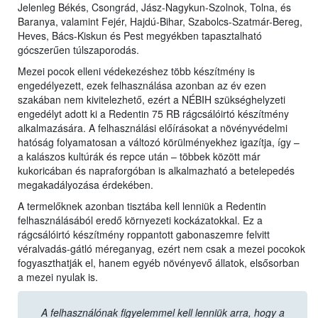
Jelenleg Békés, Csongrád, Jász-Nagykun-Szolnok, Tolna, és
Baranya, valamint Fejér, Hajdú-Bihar, Szabolcs-Szatmár-Bereg,
Heves, Bács-Kiskun és Pest megyékben tapasztalható
gócszerűen túlszaporodás.
Mezei pocok elleni védekezéshez több készítmény is
engedélyezett, ezek felhasználása azonban az év ezen
szakában nem kivitelezhető, ezért a NÉBIH szükséghelyzeti
engedélyt adott ki a Redentin 75 RB rágcsálóirtó készítmény
alkalmazására. A felhasználási előírásokat a növényvédelmi
hatóság folyamatosan a változó körülményekhez igazítja, így –
a kalászos kultúrák és repce után – többek között már
kukoricában és napraforgóban is alkalmazható a betelepedés
megakadályozása érdekében.
A termelőknek azonban tisztába kell lenniük a Redentin
felhasználásából eredő környezeti kockázatokkal. Ez a
rágcsálóirtó készítmény roppantott gabonaszemre felvitt
véralvadás-gátló méreganyag, ezért nem csak a mezei pocokok
fogyaszthatják el, hanem egyéb növényevő állatok, elsősorban
a mezei nyulak is.
A felhasználónak figyelemmel kell lenniük arra, hogy a