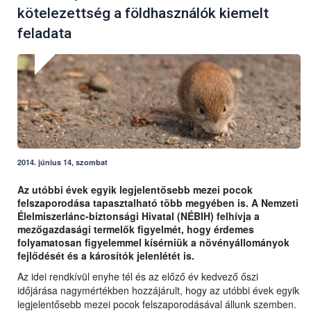
kötelezettség a földhasználók kiemelt
feladata
2014. június 14, szombat
Az utóbbi évek egyik legjelentősebb mezei pocok
felszaporodása tapasztalható több megyében is. A Nemzeti
Élelmiszerlánc-biztonsági Hivatal (NÉBIH) felhívja a
mezőgazdasági termelők figyelmét, hogy érdemes
folyamatosan figyelemmel kísérniük a növényállományok
fejlődését és a károsítók jelenlétét is.
Az idei rendkívül enyhe tél és az előző év kedvező őszi
időjárása nagymértékben hozzájárult, hogy az utóbbi évek egyik
legjelentősebb mezei pocok felszaporodásával állunk szemben.