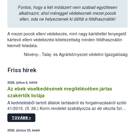
Fontos, hogy a két módszert nem szabad együttesen
alkalmazni, ahol méreggel védekeznek mezei pocok
ellen, oda ne helyezzenek ki ülőfát a földhasználók!
A mezei pocok elleni védekezés, mint nagy kártétellel fenyegető
kártevő elleni védekezési kötelezettség minden földhasználón
kiemelt feladata.
Növény-, Talaj- és Agrárkörnyezet-védelmi Igazgatóság
Friss hírek
2026. július 6, hétfő
Az ebek viselkedésének megítélésében jártas
szakértők listája
A kedvtelésből tartott állatok tartásáról és forgalmazásáról szóló
41/2010. (II. 26.) Korm.rendelet szabályozza az eb okozta fizikai
sérülés, illetve ennek veszélye keletkezésekor felmerülő
TOVÁBB >
hatósági feladatokat, valamint a veszélyes eb tartását és annak
engedélyezését. Ezen eljárások során szükség esetén be kell
vonni az ebek viselkedésének megítélésében jártas szakértőt.
2026. június 23, kedd