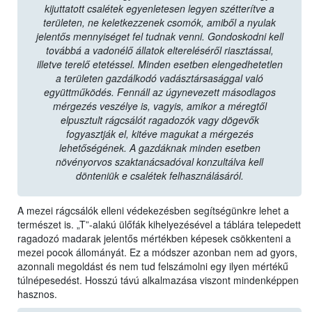
kijuttatott csalétek egyenletesen legyen szétterítve a
területen, ne keletkezzenek csomók, amiből a nyulak
jelentős mennyiséget fel tudnak venni. Gondoskodni kell
továbbá a vadonélő állatok eltereléséről riasztással,
illetve terelő etetéssel. Minden esetben elengedhetetlen
a területen gazdálkodó vadásztársasággal való
együttműködés. Fennáll az úgynevezett másodlagos
mérgezés veszélye is, vagyis, amikor a méregtől
elpusztult rágcsálót ragadozók vagy dögevők
fogyasztják el, kitéve magukat a mérgezés
lehetőségének. A gazdáknak minden esetben
növényorvos szaktanácsadóval konzultálva kell
dönteniük e csalétek felhasználásáról.
A mezei rágcsálók elleni védekezésben segítségünkre lehet a
természet is. „T”-alakú ülőfák kihelyezésével a táblára telepedett
ragadozó madarak jelentős mértékben képesek csökkenteni a
mezei pocok állományát. Ez a módszer azonban nem ad gyors,
azonnali megoldást és nem tud felszámolni egy ilyen mértékű
túlnépesedést. Hosszú távú alkalmazása viszont mindenképpen
hasznos.