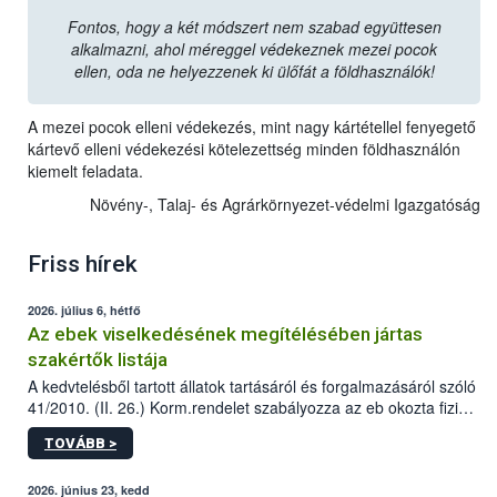
Fontos, hogy a két módszert nem szabad együttesen
alkalmazni, ahol méreggel védekeznek mezei pocok
ellen, oda ne helyezzenek ki ülőfát a földhasználók!
A mezei pocok elleni védekezés, mint nagy kártétellel fenyegető
kártevő elleni védekezési kötelezettség minden földhasználón
kiemelt feladata.
Növény-, Talaj- és Agrárkörnyezet-védelmi Igazgatóság
Friss hírek
2026. július 6, hétfő
Az ebek viselkedésének megítélésében jártas
szakértők listája
A kedvtelésből tartott állatok tartásáról és forgalmazásáról szóló
41/2010. (II. 26.) Korm.rendelet szabályozza az eb okozta fizikai
sérülés, illetve ennek veszélye keletkezésekor felmerülő
TOVÁBB >
hatósági feladatokat, valamint a veszélyes eb tartását és annak
engedélyezését. Ezen eljárások során szükség esetén be kell
vonni az ebek viselkedésének megítélésében jártas szakértőt.
2026. június 23, kedd