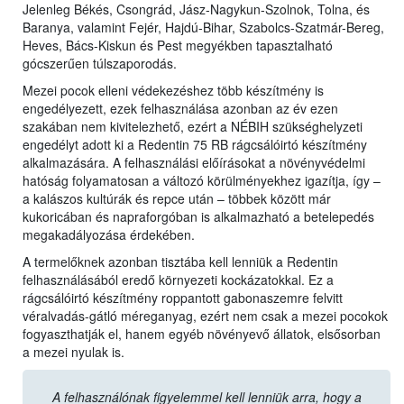
Jelenleg Békés, Csongrád, Jász-Nagykun-Szolnok, Tolna, és
Baranya, valamint Fejér, Hajdú-Bihar, Szabolcs-Szatmár-Bereg,
Heves, Bács-Kiskun és Pest megyékben tapasztalható
gócszerűen túlszaporodás.
Mezei pocok elleni védekezéshez több készítmény is
engedélyezett, ezek felhasználása azonban az év ezen
szakában nem kivitelezhető, ezért a NÉBIH szükséghelyzeti
engedélyt adott ki a Redentin 75 RB rágcsálóirtó készítmény
alkalmazására. A felhasználási előírásokat a növényvédelmi
hatóság folyamatosan a változó körülményekhez igazítja, így –
a kalászos kultúrák és repce után – többek között már
kukoricában és napraforgóban is alkalmazható a betelepedés
megakadályozása érdekében.
A termelőknek azonban tisztába kell lenniük a Redentin
felhasználásából eredő környezeti kockázatokkal. Ez a
rágcsálóirtó készítmény roppantott gabonaszemre felvitt
véralvadás-gátló méreganyag, ezért nem csak a mezei pocokok
fogyaszthatják el, hanem egyéb növényevő állatok, elsősorban
a mezei nyulak is.
A felhasználónak figyelemmel kell lenniük arra, hogy a