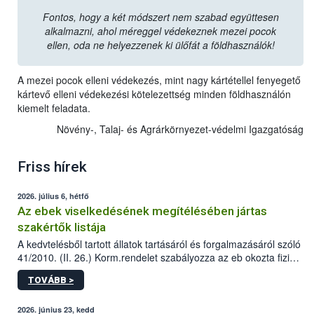
Fontos, hogy a két módszert nem szabad együttesen
alkalmazni, ahol méreggel védekeznek mezei pocok
ellen, oda ne helyezzenek ki ülőfát a földhasználók!
A mezei pocok elleni védekezés, mint nagy kártétellel fenyegető
kártevő elleni védekezési kötelezettség minden földhasználón
kiemelt feladata.
Növény-, Talaj- és Agrárkörnyezet-védelmi Igazgatóság
Friss hírek
2026. július 6, hétfő
Az ebek viselkedésének megítélésében jártas
szakértők listája
A kedvtelésből tartott állatok tartásáról és forgalmazásáról szóló
41/2010. (II. 26.) Korm.rendelet szabályozza az eb okozta fizikai
sérülés, illetve ennek veszélye keletkezésekor felmerülő
TOVÁBB >
hatósági feladatokat, valamint a veszélyes eb tartását és annak
engedélyezését. Ezen eljárások során szükség esetén be kell
vonni az ebek viselkedésének megítélésében jártas szakértőt.
2026. június 23, kedd