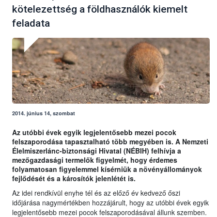
kötelezettség a földhasználók kiemelt
feladata
2014. június 14, szombat
Az utóbbi évek egyik legjelentősebb mezei pocok
felszaporodása tapasztalható több megyében is. A Nemzeti
Élelmiszerlánc-biztonsági Hivatal (NÉBIH) felhívja a
mezőgazdasági termelők figyelmét, hogy érdemes
folyamatosan figyelemmel kísérniük a növényállományok
fejlődését és a károsítók jelenlétét is.
Az idei rendkívül enyhe tél és az előző év kedvező őszi
időjárása nagymértékben hozzájárult, hogy az utóbbi évek egyik
legjelentősebb mezei pocok felszaporodásával állunk szemben.