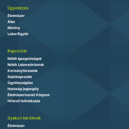
Ügyintézés
Élelmiszer
Állat
Növény
Labor/Egyéb
Kapcsolat
Nébih Igazgatóságok
Nébih Laboratóriumok
Kormányhivatalok
Sajtókapcsolat
Ügyfélszolgálat
Hatósági jogsegély
Élelmiszermentő Központ
Hírlevél feliratkozás
Gyakori kérdések
Élelmiszer