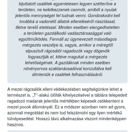
kijuttatott csalétek egyenletesen legyen szétterítve a
területen, ne keletkezzenek csomók, amiből a nyulak
jelentős mennyiséget fel tudnak venni. Gondoskodni kell
továbbá a vadonélő állatok eltereléséről riasztással,
illetve terelő etetéssel. Minden esetben elengedhetetlen
a területen gazdálkodó vadásztársasággal való
együttműködés. Fennáll az úgynevezett másodlagos
mérgezés veszélye is, vagyis, amikor a méregtől
elpusztult rágcsálót ragadozók vagy dögevők
fogyasztják el, kitéve magukat a mérgezés
lehetőségének. A gazdáknak minden esetben
növényorvos szaktanácsadóval konzultálva kell
dönteniük e csalétek felhasználásáról.
A mezei rágcsálók elleni védekezésben segítségünkre lehet a
természet is. „T”-alakú ülőfák kihelyezésével a táblára telepedett
ragadozó madarak jelentős mértékben képesek csökkenteni a
mezei pocok állományát. Ez a módszer azonban nem ad gyors,
azonnali megoldást és nem tud felszámolni egy ilyen mértékű
túlnépesedést. Hosszú távú alkalmazása viszont mindenképpen
hasznos.