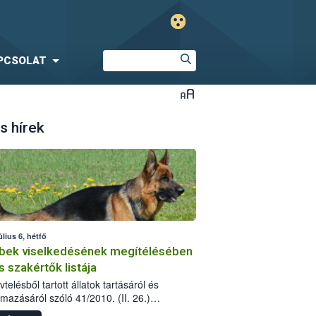
PCSOLAT
s hírek
úlius 6, hétfő
bek viselkedésének megítélésében
s szakértők listája
telésből tartott állatok tartásáról és
lmazásáról szóló 41/2010. (II. 26.)
rendelet szabályozza az eb okozta fizikai