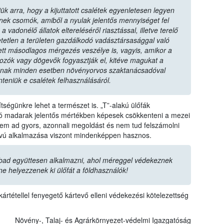
ük arra, hogy a kijuttatott csalétek egyenletesen legyen
zenek csomók, amiből a nyulak jelentős mennyiséget fel
vadonélő állatok eltereléséről riasztással, illetve terelő
tetlen a területen gazdálkodó vadásztársasággal való
tt másodlagos mérgezés veszélye is, vagyis, amikor a
dozók vagy dögevők fogyasztják el, kitéve magukat a
nak minden esetben növényorvos szaktanácsadóval
nteniük e csalétek felhasználásáról.
ségünkre lehet a természet is. „T”-alakú ülőfák
ozó madarak jelentős mértékben képesek csökkenteni a mezei
m ad gyors, azonnali megoldást és nem tud felszámolni
ávú alkalmazása viszont mindenképpen hasznos.
bad együttesen alkalmazni, ahol méreggel védekeznek
ne helyezzenek ki ülőfát a földhasználók!
ártétellel fenyegető kártevő elleni védekezési kötelezettség
Növény-, Talaj- és Agrárkörnyezet-védelmi Igazgatóság