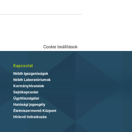
Cookie beállítások
Kapcsolat
Nébih Igazgatóságok
Nébih Laboratóriumok
Kormányhivatalok
Sajtókapcsolat
Ügyfélszolgálat
Hatósági jogsegély
Élelmiszermentő Központ
Hírlevél feliratkozás