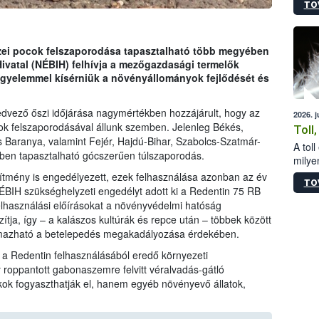
TO
sérül
felme
veszé
Ezen 
zei pocok felszaporodása tapasztalható több megyében
vonni
Hivatal (NÉBIH) felhívja a mezőgazdasági termelők
jártas
igyelemmel kísérniük a növényállományok fejlődését és
kedvező őszi időjárása nagymértékben hozzájárult, hogy az
2026. 
ok felszaporodásával állunk szemben. Jelenleg Békés,
Toll
 Baranya, valamint Fejér, Hajdú-Bihar, Szabolcs-Szatmár-
A tol
ben tapasztalható gócszerűen túlszaporodás.
milyen
illetv
ítmény is engedélyezett, ezek felhasználása azonban az év
TO
ÉBIH szükséghelyzeti engedélyt adott ki a Redentin 75 RB
elhasználási előírásokat a növényvédelmi hatóság
tja, így – a kalászos kultúrák és repce után – többek között
lmazható a betelepedés megakadályozása érdekében.
k a Redentin felhasználásából eredő környezeti
 roppantott gabonaszemre felvitt véralvadás-gátló
k fogyaszthatják el, hanem egyéb növényevő állatok,