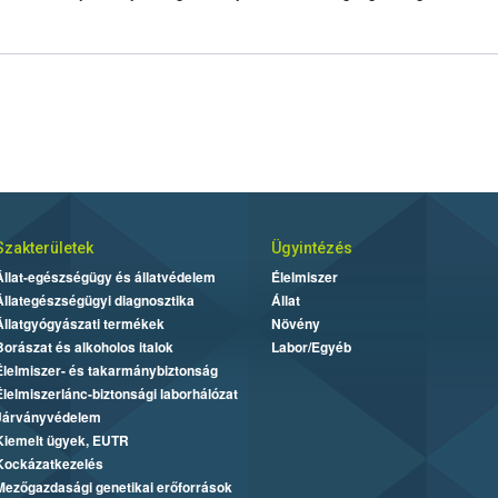
Szakterületek
Ügyintézés
Állat-egészségügy és állatvédelem
Élelmiszer
Állategészségügyi diagnosztika
Állat
Állatgyógyászati termékek
Növény
Borászat és alkoholos italok
Labor/Egyéb
Élelmiszer- és takarmánybiztonság
Élelmiszerlánc-biztonsági laborhálózat
Járványvédelem
Kiemelt ügyek, EUTR
Kockázatkezelés
Mezőgazdasági genetikai erőforrások