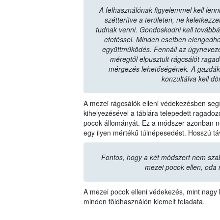
A felhasználónak figyelemmel kell lenni
szétterítve a területen, ne keletkez
tudnak venni. Gondoskodni kell továbbá a 
etetéssel. Minden esetben elengedhe
együttműködés. Fennáll az úgyneveze
méregtől elpusztult rágcsálót raga
mérgezés lehetőségének. A gazdák
konzultálva kell dö
A mezei rágcsálók elleni védekezésben segít
kihelyezésével a táblára telepedett ragad
pocok állományát. Ez a módszer azonban ne
egy ilyen mértékű túlnépesedést. Hosszú t
Fontos, hogy a két módszert nem sza
mezei pocok ellen, oda 
A mezei pocok elleni védekezés, mint nagy k
minden földhasználón kiemelt feladata.