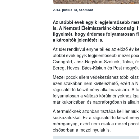
2014. június 14, szombat
Az utóbbi évek egyik legjelentősebb me
is. A Nemzeti Élelmiszerlánc-biztonsági 
figyelmét, hogy érdemes folyamatosan f
a károsítók jelenlétét is.
Az idei rendkívül enyhe tél és az előző év 
utóbbi évek egyik legjelentősebb mezei poc
Csongrád, Jász-Nagykun-Szolnok, Tolna, és
Bereg, Heves, Bács-Kiskun és Pest megyék
Mezei pocok elleni védekezéshez több kész
ezen szakában nem kivitelezhető, ezért a N
rágcsálóirtó készítmény alkalmazására. A f
folyamatosan a változó körülményekhez igazí
már kukoricában és napraforgóban is alka
A termelőknek azonban tisztába kell lenniü
kockázatokkal. Ez a rágcsálóirtó készítmény
méreganyag, ezért nem csak a mezei pocoko
elsősorban a mezei nyulak is.