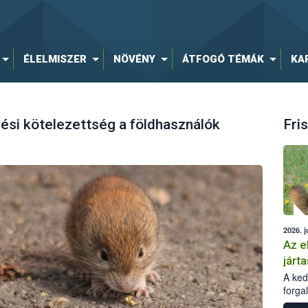
ÉLELMISZER
NÖVÉNY
ÁTFOGÓ TÉMÁK
KA
ési kötelezettség a földhasználók
Fris
2026. j
Az e
járta
A kedv
forga
Korm.