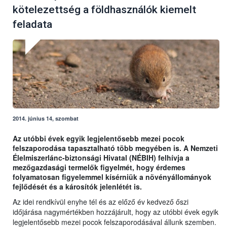
kötelezettség a földhasználók kiemelt
feladata
2014. június 14, szombat
Az utóbbi évek egyik legjelentősebb mezei pocok
felszaporodása tapasztalható több megyében is. A Nemzeti
Élelmiszerlánc-biztonsági Hivatal (NÉBIH) felhívja a
mezőgazdasági termelők figyelmét, hogy érdemes
folyamatosan figyelemmel kísérniük a növényállományok
fejlődését és a károsítók jelenlétét is.
Az idei rendkívül enyhe tél és az előző év kedvező őszi
időjárása nagymértékben hozzájárult, hogy az utóbbi évek egyik
legjelentősebb mezei pocok felszaporodásával állunk szemben.