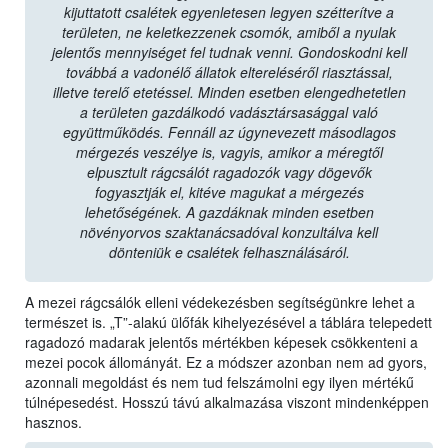
kijuttatott csalétek egyenletesen legyen szétterítve a
területen, ne keletkezzenek csomók, amiből a nyulak
jelentős mennyiséget fel tudnak venni. Gondoskodni kell
továbbá a vadonélő állatok eltereléséről riasztással,
illetve terelő etetéssel. Minden esetben elengedhetetlen
a területen gazdálkodó vadásztársasággal való
együttműködés. Fennáll az úgynevezett másodlagos
mérgezés veszélye is, vagyis, amikor a méregtől
elpusztult rágcsálót ragadozók vagy dögevők
fogyasztják el, kitéve magukat a mérgezés
lehetőségének. A gazdáknak minden esetben
növényorvos szaktanácsadóval konzultálva kell
dönteniük e csalétek felhasználásáról.
A mezei rágcsálók elleni védekezésben segítségünkre lehet a
természet is. „T”-alakú ülőfák kihelyezésével a táblára telepedett
ragadozó madarak jelentős mértékben képesek csökkenteni a
mezei pocok állományát. Ez a módszer azonban nem ad gyors,
azonnali megoldást és nem tud felszámolni egy ilyen mértékű
túlnépesedést. Hosszú távú alkalmazása viszont mindenképpen
hasznos.