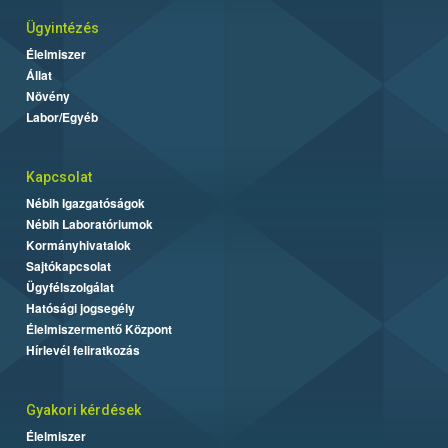
Ügyintézés
Élelmiszer
Állat
Növény
Labor/Egyéb
Kapcsolat
Nébih Igazgatóságok
Nébih Laboratóriumok
Kormányhivatalok
Sajtókapcsolat
Ügyfélszolgálat
Hatósági jogsegély
Élelmiszermentő Központ
Hírlevél feliratkozás
Gyakori kérdések
Élelmiszer