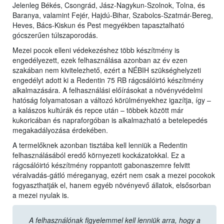
Jelenleg Békés, Csongrád, Jász-Nagykun-Szolnok, Tolna, és
Baranya, valamint Fejér, Hajdú-Bihar, Szabolcs-Szatmár-Bereg,
Heves, Bács-Kiskun és Pest megyékben tapasztalható
gócszerűen túlszaporodás.
Mezei pocok elleni védekezéshez több készítmény is
engedélyezett, ezek felhasználása azonban az év ezen
szakában nem kivitelezhető, ezért a NÉBIH szükséghelyzeti
engedélyt adott ki a Redentin 75 RB rágcsálóirtó készítmény
alkalmazására. A felhasználási előírásokat a növényvédelmi
hatóság folyamatosan a változó körülményekhez igazítja, így –
a kalászos kultúrák és repce után – többek között már
kukoricában és napraforgóban is alkalmazható a betelepedés
megakadályozása érdekében.
A termelőknek azonban tisztába kell lenniük a Redentin
felhasználásából eredő környezeti kockázatokkal. Ez a
rágcsálóirtó készítmény roppantott gabonaszemre felvitt
véralvadás-gátló méreganyag, ezért nem csak a mezei pocokok
fogyaszthatják el, hanem egyéb növényevő állatok, elsősorban
a mezei nyulak is.
A felhasználónak figyelemmel kell lenniük arra, hogy a