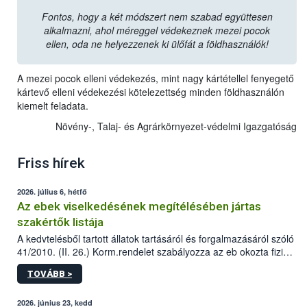
Fontos, hogy a két módszert nem szabad együttesen
alkalmazni, ahol méreggel védekeznek mezei pocok
ellen, oda ne helyezzenek ki ülőfát a földhasználók!
A mezei pocok elleni védekezés, mint nagy kártétellel fenyegető
kártevő elleni védekezési kötelezettség minden földhasználón
kiemelt feladata.
Növény-, Talaj- és Agrárkörnyezet-védelmi Igazgatóság
Friss hírek
2026. július 6, hétfő
Az ebek viselkedésének megítélésében jártas
szakértők listája
A kedvtelésből tartott állatok tartásáról és forgalmazásáról szóló
41/2010. (II. 26.) Korm.rendelet szabályozza az eb okozta fizikai
sérülés, illetve ennek veszélye keletkezésekor felmerülő
TOVÁBB >
hatósági feladatokat, valamint a veszélyes eb tartását és annak
engedélyezését. Ezen eljárások során szükség esetén be kell
vonni az ebek viselkedésének megítélésében jártas szakértőt.
2026. június 23, kedd