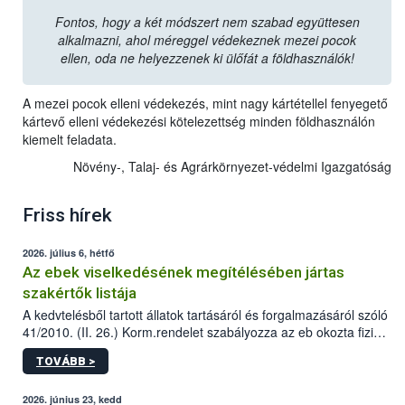
Fontos, hogy a két módszert nem szabad együttesen
alkalmazni, ahol méreggel védekeznek mezei pocok
ellen, oda ne helyezzenek ki ülőfát a földhasználók!
A mezei pocok elleni védekezés, mint nagy kártétellel fenyegető
kártevő elleni védekezési kötelezettség minden földhasználón
kiemelt feladata.
Növény-, Talaj- és Agrárkörnyezet-védelmi Igazgatóság
Friss hírek
2026. július 6, hétfő
Az ebek viselkedésének megítélésében jártas
szakértők listája
A kedvtelésből tartott állatok tartásáról és forgalmazásáról szóló
41/2010. (II. 26.) Korm.rendelet szabályozza az eb okozta fizikai
sérülés, illetve ennek veszélye keletkezésekor felmerülő
TOVÁBB >
hatósági feladatokat, valamint a veszélyes eb tartását és annak
engedélyezését. Ezen eljárások során szükség esetén be kell
vonni az ebek viselkedésének megítélésében jártas szakértőt.
2026. június 23, kedd