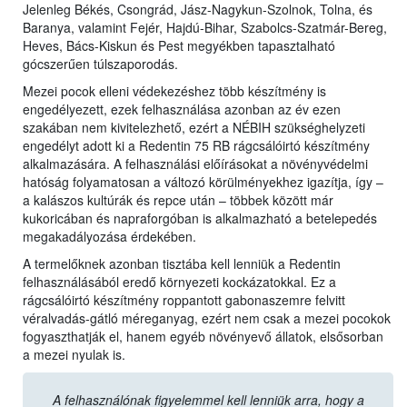
Jelenleg Békés, Csongrád, Jász-Nagykun-Szolnok, Tolna, és
Baranya, valamint Fejér, Hajdú-Bihar, Szabolcs-Szatmár-Bereg,
Heves, Bács-Kiskun és Pest megyékben tapasztalható
gócszerűen túlszaporodás.
Mezei pocok elleni védekezéshez több készítmény is
engedélyezett, ezek felhasználása azonban az év ezen
szakában nem kivitelezhető, ezért a NÉBIH szükséghelyzeti
engedélyt adott ki a Redentin 75 RB rágcsálóirtó készítmény
alkalmazására. A felhasználási előírásokat a növényvédelmi
hatóság folyamatosan a változó körülményekhez igazítja, így –
a kalászos kultúrák és repce után – többek között már
kukoricában és napraforgóban is alkalmazható a betelepedés
megakadályozása érdekében.
A termelőknek azonban tisztába kell lenniük a Redentin
felhasználásából eredő környezeti kockázatokkal. Ez a
rágcsálóirtó készítmény roppantott gabonaszemre felvitt
véralvadás-gátló méreganyag, ezért nem csak a mezei pocokok
fogyaszthatják el, hanem egyéb növényevő állatok, elsősorban
a mezei nyulak is.
A felhasználónak figyelemmel kell lenniük arra, hogy a