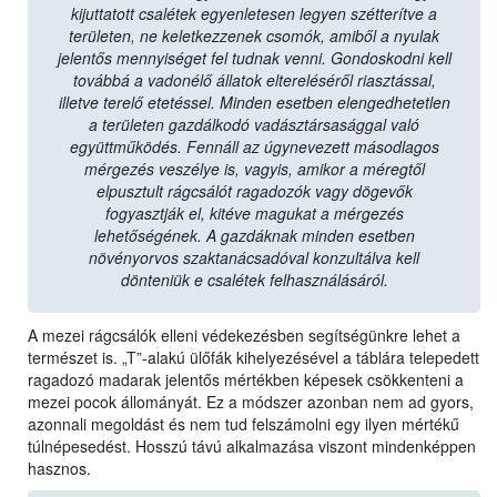
kijuttatott csalétek egyenletesen legyen szétterítve a
területen, ne keletkezzenek csomók, amiből a nyulak
jelentős mennyiséget fel tudnak venni. Gondoskodni kell
továbbá a vadonélő állatok eltereléséről riasztással,
illetve terelő etetéssel. Minden esetben elengedhetetlen
a területen gazdálkodó vadásztársasággal való
együttműködés. Fennáll az úgynevezett másodlagos
mérgezés veszélye is, vagyis, amikor a méregtől
elpusztult rágcsálót ragadozók vagy dögevők
fogyasztják el, kitéve magukat a mérgezés
lehetőségének. A gazdáknak minden esetben
növényorvos szaktanácsadóval konzultálva kell
dönteniük e csalétek felhasználásáról.
A mezei rágcsálók elleni védekezésben segítségünkre lehet a
természet is. „T”-alakú ülőfák kihelyezésével a táblára telepedett
ragadozó madarak jelentős mértékben képesek csökkenteni a
mezei pocok állományát. Ez a módszer azonban nem ad gyors,
azonnali megoldást és nem tud felszámolni egy ilyen mértékű
túlnépesedést. Hosszú távú alkalmazása viszont mindenképpen
hasznos.