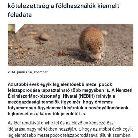
kötelezettség a földhasználók kiemelt
feladata
2014. június 14, szombat
Az utóbbi évek egyik legjelentősebb mezei pocok
felszaporodása tapasztalható több megyében is. A Nemzeti
Élelmiszerlánc-biztonsági Hivatal (NÉBIH) felhívja a
mezőgazdasági termelők figyelmét, hogy érdemes
folyamatosan figyelemmel kísérniük a növényállományok
fejlődését és a károsítók jelenlétét is.
Az idei rendkívül enyhe tél és az előző év kedvező őszi
időjárása nagymértékben hozzájárult, hogy az utóbbi évek egyik
legjelentősebb mezei pocok felszaporodásával állunk szemben.