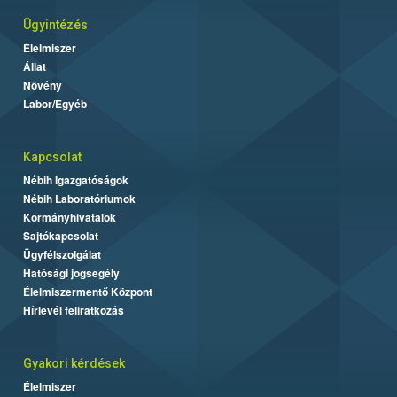
Ügyintézés
Élelmiszer
Állat
Növény
Labor/Egyéb
Kapcsolat
Nébih Igazgatóságok
Nébih Laboratóriumok
Kormányhivatalok
Sajtókapcsolat
Ügyfélszolgálat
Hatósági jogsegély
Élelmiszermentő Központ
Hírlevél feliratkozás
Gyakori kérdések
Élelmiszer