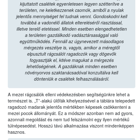
kijuttatott csalétek egyenletesen legyen szétterítve a
területen, ne keletkezzenek csomók, amiből a nyulak
jelentős mennyiséget fel tudnak venni. Gondoskodni kell
továbbá a vadonélő állatok eltereléséről riasztással,
illetve terelő etetéssel. Minden esetben elengedhetetlen
a területen gazdálkodó vadásztársasággal való
együttműködés. Fennáll az úgynevezett másodlagos
mérgezés veszélye is, vagyis, amikor a méregtől
elpusztult rágcsálót ragadozók vagy dögevők
fogyasztják el, kitéve magukat a mérgezés
lehetőségének. A gazdáknak minden esetben
növényorvos szaktanácsadóval konzultálva kell
dönteniük e csalétek felhasználásáról.
A mezei rágcsálók elleni védekezésben segítségünkre lehet a
természet is. „T”-alakú ülőfák kihelyezésével a táblára telepedett
ragadozó madarak jelentős mértékben képesek csökkenteni a
mezei pocok állományát. Ez a módszer azonban nem ad gyors,
azonnali megoldást és nem tud felszámolni egy ilyen mértékű
túlnépesedést. Hosszú távú alkalmazása viszont mindenképpen
hasznos.