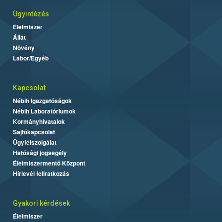
Ügyintézés
Élelmiszer
Állat
Növény
Labor/Egyéb
Kapcsolat
Nébih Igazgatóságok
Nébih Laboratóriumok
Kormányhivatalok
Sajtókapcsolat
Ügyfélszolgálat
Hatósági jogsegély
Élelmiszermentő Központ
Hírlevél feliratkozás
Gyakori kérdések
Élelmiszer