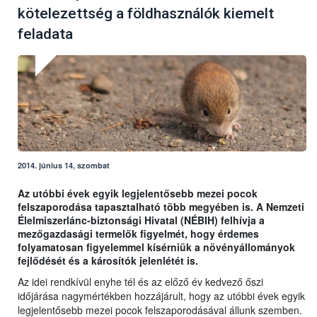
kötelezettség a földhasználók kiemelt
feladata
2014. június 14, szombat
Az utóbbi évek egyik legjelentősebb mezei pocok
felszaporodása tapasztalható több megyében is. A Nemzeti
Élelmiszerlánc-biztonsági Hivatal (NÉBIH) felhívja a
mezőgazdasági termelők figyelmét, hogy érdemes
folyamatosan figyelemmel kísérniük a növényállományok
fejlődését és a károsítók jelenlétét is.
Az idei rendkívül enyhe tél és az előző év kedvező őszi
időjárása nagymértékben hozzájárult, hogy az utóbbi évek egyik
legjelentősebb mezei pocok felszaporodásával állunk szemben.