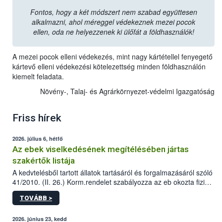
Fontos, hogy a két módszert nem szabad együttesen
alkalmazni, ahol méreggel védekeznek mezei pocok
ellen, oda ne helyezzenek ki ülőfát a földhasználók!
A mezei pocok elleni védekezés, mint nagy kártétellel fenyegető
kártevő elleni védekezési kötelezettség minden földhasználón
kiemelt feladata.
Növény-, Talaj- és Agrárkörnyezet-védelmi Igazgatóság
Friss hírek
2026. július 6, hétfő
Az ebek viselkedésének megítélésében jártas
szakértők listája
A kedvtelésből tartott állatok tartásáról és forgalmazásáról szóló
41/2010. (II. 26.) Korm.rendelet szabályozza az eb okozta fizikai
sérülés, illetve ennek veszélye keletkezésekor felmerülő
TOVÁBB >
hatósági feladatokat, valamint a veszélyes eb tartását és annak
engedélyezését. Ezen eljárások során szükség esetén be kell
vonni az ebek viselkedésének megítélésében jártas szakértőt.
2026. június 23, kedd