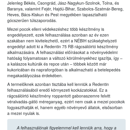
Jelenleg Békés, Csongrád, Jász-Nagykun-Szolnok, Tolna, és
Baranya, valamint Fejér, Hajdú-Bihar, Szabolcs-Szatmár-Bereg,
Heves, Bács-Kiskun és Pest megyékben tapasztalható
gócszerűen túlszaporodás.
Mezei pocok elleni védekezéshez több készítmény is
engedélyezett, ezek felhasználása azonban az év ezen
szakában nem kivitelezhető, ezért a NÉBIH szükséghelyzeti
engedélyt adott ki a Redentin 75 RB rágcsálóirtó készítmény
alkalmazására. A felhasználási előírásokat a növényvédelmi
hatóság folyamatosan a változó körülményekhez igazítja, így –
a kalászos kultúrák és repce után – többek között már
kukoricában és napraforgóban is alkalmazható a betelepedés
megakadályozása érdekében.
A termelőknek azonban tisztába kell lenniük a Redentin
felhasználásából eredő környezeti kockázatokkal. Ez a
rágcsálóirtó készítmény roppantott gabonaszemre felvitt
véralvadás-gátló méreganyag, ezért nem csak a mezei pocokok
fogyaszthatják el, hanem egyéb növényevő állatok, elsősorban
a mezei nyulak is.
A felhasználónak figyelemmel kell lenniük arra, hogy a