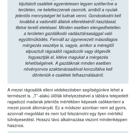
kijuttatott csalétek egyenletesen legyen szétterítve a
területen, ne keletkezzenek csomók, amiből a nyulak
jelentős mennyiséget fel tudnak venni. Gondoskodni kell
továbbá a vadonélő állatok eltereléséről riasztással,
illetve terelő etetéssel. Minden esetben elengedhetetlen
a területen gazdálkodó vadásztársasággal való
együttműködés. Fennáll az úgynevezett másodlagos
mérgezés veszélye is, vagyis, amikor a méregtől
elpusztult rágcsálót ragadozók vagy dögevők
fogyasztják el, kitéve magukat a mérgezés
lehetőségének. A gazdáknak minden esetben
növényorvos szaktanácsadóval konzultálva kell
dönteniük e csalétek felhasználásáról.
A mezei rágcsálók elleni védekezésben segítségünkre lehet a
természet is. „T”-alakú ülőfák kihelyezésével a táblára telepedett
ragadozó madarak jelentős mértékben képesek csökkenteni a
mezei pocok állományát. Ez a módszer azonban nem ad gyors,
azonnali megoldást és nem tud felszámolni egy ilyen mértékű
túlnépesedést. Hosszú távú alkalmazása viszont mindenképpen
hasznos.