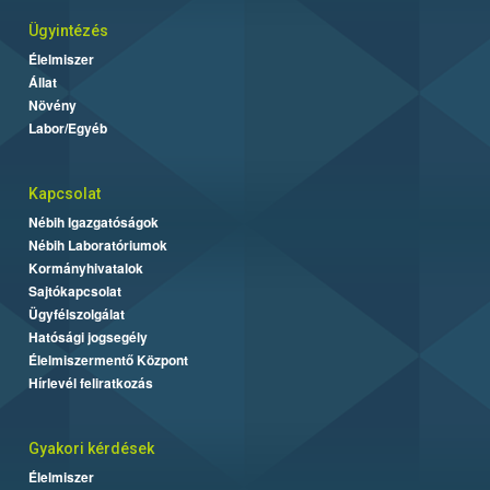
Ügyintézés
Élelmiszer
Állat
Növény
Labor/Egyéb
Kapcsolat
Nébih Igazgatóságok
Nébih Laboratóriumok
Kormányhivatalok
Sajtókapcsolat
Ügyfélszolgálat
Hatósági jogsegély
Élelmiszermentő Központ
Hírlevél feliratkozás
Gyakori kérdések
Élelmiszer