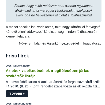
Fontos, hogy a két módszert nem szabad együttesen
alkalmazni, ahol méreggel védekeznek mezei pocok
ellen, oda ne helyezzenek ki ülőfát a földhasználók!
A mezei pocok elleni védekezés, mint nagy kártétellel fenyegető
kártevő elleni védekezési kötelezettség minden földhasználón
kiemelt feladata.
Növény-, Talaj- és Agrárkörnyezet-védelmi Igazgatóság
Friss hírek
2026. július 6, hétfő
Az ebek viselkedésének megítélésében jártas
szakértők listája
A kedvtelésből tartott állatok tartásáról és forgalmazásáról szóló
41/2010. (II. 26.) Korm.rendelet szabályozza az eb okozta fizikai
sérülés, illetve ennek veszélye keletkezésekor felmerülő
TOVÁBB >
hatósági feladatokat, valamint a veszélyes eb tartását és annak
engedélyezését. Ezen eljárások során szükség esetén be kell
vonni az ebek viselkedésének megítélésében jártas szakértőt.
2026. június 23, kedd