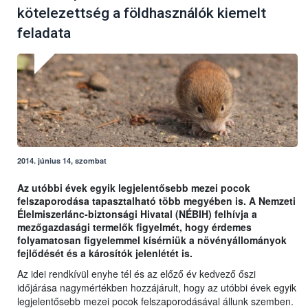
kötelezettség a földhasználók kiemelt
feladata
2014. június 14, szombat
Az utóbbi évek egyik legjelentősebb mezei pocok
felszaporodása tapasztalható több megyében is. A Nemzeti
Élelmiszerlánc-biztonsági Hivatal (NÉBIH) felhívja a
mezőgazdasági termelők figyelmét, hogy érdemes
folyamatosan figyelemmel kísérniük a növényállományok
fejlődését és a károsítók jelenlétét is.
Az idei rendkívül enyhe tél és az előző év kedvező őszi
időjárása nagymértékben hozzájárult, hogy az utóbbi évek egyik
legjelentősebb mezei pocok felszaporodásával állunk szemben.