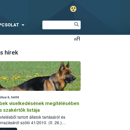
PCSOLAT
s hírek
úlius 6, hétfő
bek viselkedésének megítélésében
s szakértők listája
telésből tartott állatok tartásáról és
lmazásáról szóló 41/2010. (II. 26.)
rendelet szabályozza az eb okozta fizikai