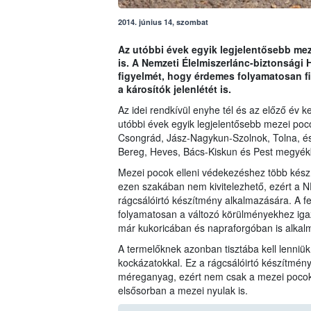
2014. június 14, szombat
Az utóbbi évek egyik legjelentősebb me
is. A Nemzeti Élelmiszerlánc-biztonsági 
figyelmét, hogy érdemes folyamatosan f
a károsítók jelenlétét is.
Az idei rendkívül enyhe tél és az előző év 
utóbbi évek egyik legjelentősebb mezei poc
Csongrád, Jász-Nagykun-Szolnok, Tolna, és
Bereg, Heves, Bács-Kiskun és Pest megyék
Mezei pocok elleni védekezéshez több kész
ezen szakában nem kivitelezhető, ezért a N
rágcsálóirtó készítmény alkalmazására. A f
folyamatosan a változó körülményekhez igazí
már kukoricában és napraforgóban is alka
A termelőknek azonban tisztába kell lenniü
kockázatokkal. Ez a rágcsálóirtó készítmény
méreganyag, ezért nem csak a mezei pocoko
elsősorban a mezei nyulak is.