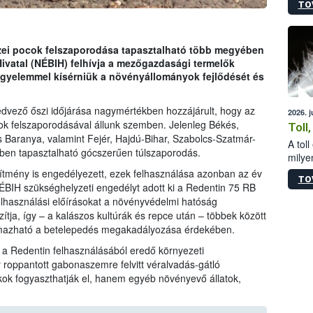
TO
sérül
felme
veszé
Ezen 
zei pocok felszaporodása tapasztalható több megyében
vonni
Hivatal (NÉBIH) felhívja a mezőgazdasági termelők
jártas
igyelemmel kísérniük a növényállományok fejlődését és
kedvező őszi időjárása nagymértékben hozzájárult, hogy az
2026. 
ok felszaporodásával állunk szemben. Jelenleg Békés,
Toll
 Baranya, valamint Fejér, Hajdú-Bihar, Szabolcs-Szatmár-
A tol
ben tapasztalható gócszerűen túlszaporodás.
milyen
illetv
ítmény is engedélyezett, ezek felhasználása azonban az év
TO
ÉBIH szükséghelyzeti engedélyt adott ki a Redentin 75 RB
elhasználási előírásokat a növényvédelmi hatóság
tja, így – a kalászos kultúrák és repce után – többek között
lmazható a betelepedés megakadályozása érdekében.
k a Redentin felhasználásából eredő környezeti
 roppantott gabonaszemre felvitt véralvadás-gátló
k fogyaszthatják el, hanem egyéb növényevő állatok,