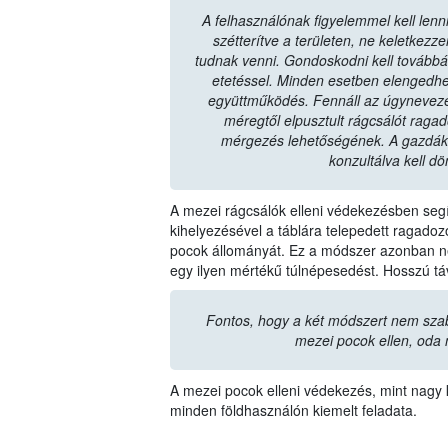
A felhasználónak figyelemmel kell lenni
szétterítve a területen, ne keletkez
tudnak venni. Gondoskodni kell továbbá a 
etetéssel. Minden esetben elengedhe
együttműködés. Fennáll az úgyneveze
méregtől elpusztult rágcsálót raga
mérgezés lehetőségének. A gazdák
konzultálva kell dö
A mezei rágcsálók elleni védekezésben segít
kihelyezésével a táblára telepedett ragad
pocok állományát. Ez a módszer azonban ne
egy ilyen mértékű túlnépesedést. Hosszú t
Fontos, hogy a két módszert nem sza
mezei pocok ellen, oda 
A mezei pocok elleni védekezés, mint nagy k
minden földhasználón kiemelt feladata.