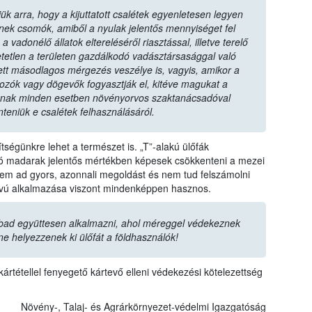
ük arra, hogy a kijuttatott csalétek egyenletesen legyen
zenek csomók, amiből a nyulak jelentős mennyiséget fel
vadonélő állatok eltereléséről riasztással, illetve terelő
tetlen a területen gazdálkodó vadásztársasággal való
tt másodlagos mérgezés veszélye is, vagyis, amikor a
dozók vagy dögevők fogyasztják el, kitéve magukat a
nak minden esetben növényorvos szaktanácsadóval
nteniük e csalétek felhasználásáról.
ségünkre lehet a természet is. „T”-alakú ülőfák
ozó madarak jelentős mértékben képesek csökkenteni a mezei
m ad gyors, azonnali megoldást és nem tud felszámolni
ávú alkalmazása viszont mindenképpen hasznos.
bad együttesen alkalmazni, ahol méreggel védekeznek
ne helyezzenek ki ülőfát a földhasználók!
ártétellel fenyegető kártevő elleni védekezési kötelezettség
Növény-, Talaj- és Agrárkörnyezet-védelmi Igazgatóság