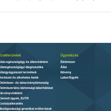
Szakterületek
Ügyintézés
Állat-egészségügy és állatvédelem
Élelmiszer
Állategészségügyi diagnosztika
Állat
Állatgyógyászati termékek
Növény
Borászat és alkoholos italok
Labor/Egyéb
Élelmiszer- és takarmánybiztonság
Élelmiszerlánc-biztonsági laborhálózat
Járványvédelem
Kiemelt ügyek, EUTR
Kockázatkezelés
Mezőgazdasági genetikai erőforrások