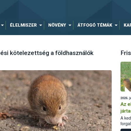
ÉLELMISZER
NÖVÉNY
ÁTFOGÓ TÉMÁK
KA
ési kötelezettség a földhasználók
Fris
2026. j
Az e
járta
A kedv
forga
Korm.