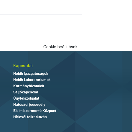
Cookie beállítások
Kapcsolat
Nébih Igazgatóságok
Nébih Laboratóriumok
Kormányhivatalok
Sajtókapcsolat
Ügyfélszolgálat
Hatósági jogsegély
Élelmiszermentő Központ
Hírlevél feliratkozás