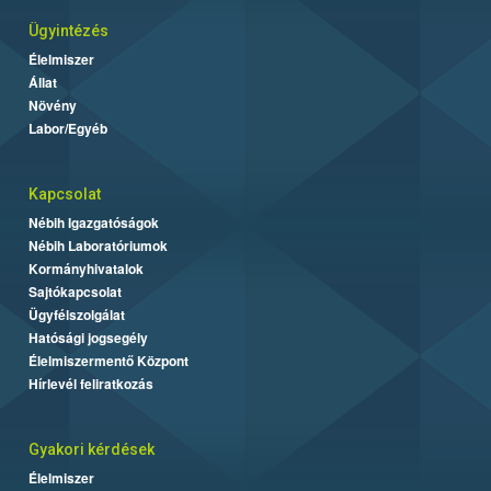
Ügyintézés
Élelmiszer
Állat
Növény
Labor/Egyéb
Kapcsolat
Nébih Igazgatóságok
Nébih Laboratóriumok
Kormányhivatalok
Sajtókapcsolat
Ügyfélszolgálat
Hatósági jogsegély
Élelmiszermentő Központ
Hírlevél feliratkozás
Gyakori kérdések
Élelmiszer