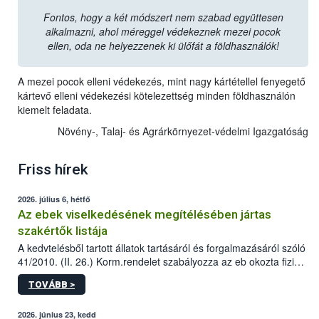
Fontos, hogy a két módszert nem szabad együttesen
alkalmazni, ahol méreggel védekeznek mezei pocok
ellen, oda ne helyezzenek ki ülőfát a földhasználók!
A mezei pocok elleni védekezés, mint nagy kártétellel fenyegető
kártevő elleni védekezési kötelezettség minden földhasználón
kiemelt feladata.
Növény-, Talaj- és Agrárkörnyezet-védelmi Igazgatóság
Friss hírek
2026. július 6, hétfő
Az ebek viselkedésének megítélésében jártas
szakértők listája
A kedvtelésből tartott állatok tartásáról és forgalmazásáról szóló
41/2010. (II. 26.) Korm.rendelet szabályozza az eb okozta fizikai
sérülés, illetve ennek veszélye keletkezésekor felmerülő
TOVÁBB >
hatósági feladatokat, valamint a veszélyes eb tartását és annak
engedélyezését. Ezen eljárások során szükség esetén be kell
vonni az ebek viselkedésének megítélésében jártas szakértőt.
2026. június 23, kedd