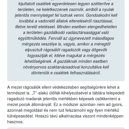
kijuttatott csalétek egyenletesen legyen szétterítve a
területen, ne keletkezzenek csomók, amiből a nyulak
jelentős mennyiséget fel tudnak venni. Gondoskodni kell
továbbá a vadonélő állatok eltereléséről riasztással,
illetve terelő etetéssel. Minden esetben elengedhetetlen
a területen gazdálkodó vadásztársasággal való
együttműködés. Fennáll az úgynevezett másodlagos
mérgezés veszélye is, vagyis, amikor a méregtől
elpusztult rágcsálót ragadozók vagy dögevők
fogyasztják el, kitéve magukat a mérgezés
lehetőségének. A gazdáknak minden esetben
növényorvos szaktanácsadóval konzultálva kell
dönteniük e csalétek felhasználásáról.
A mezei rágcsálók elleni védekezésben segítségünkre lehet a
természet is. „T”-alakú ülőfák kihelyezésével a táblára telepedett
ragadozó madarak jelentős mértékben képesek csökkenteni a
mezei pocok állományát. Ez a módszer azonban nem ad gyors,
azonnali megoldást és nem tud felszámolni egy ilyen mértékű
túlnépesedést. Hosszú távú alkalmazása viszont mindenképpen
hasznos.