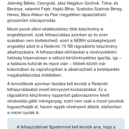
Jelenleg Békés, Csongrád, Jász-Nagykun-Szolnok, Tolna, és
Baranya, valamint Fejér, Hajdú-Bihar, Szabolcs-Szatmár-Bereg,
Heves, Bács-Kiskun és Pest megyékben tapasztalható
gócszerűen túlszaporodás.
Mezei pocok elleni védekezéshez több készítmény is
engedélyezett, ezek felhasználása azonban az év ezen
szakában nem kivitelezhető, ezért a NÉBIH szükséghelyzeti
engedélyt adott ki a Redentin 75 RB rágcsálóirtó készítmény
alkalmazására. A felhasználási előírásokat a növényvédelmi
hatóság folyamatosan a változó körülményekhez igazítja, így –
a kalászos kultúrák és repce után – többek között már
kukoricában és napraforgóban is alkalmazható a betelepedés
megakadályozása érdekében.
A termelőknek azonban tisztába kell lenniük a Redentin
felhasználásából eredő környezeti kockázatokkal. Ez a
rágcsálóirtó készítmény roppantott gabonaszemre felvitt
véralvadás-gátló méreganyag, ezért nem csak a mezei pocokok
fogyaszthatják el, hanem egyéb növényevő állatok, elsősorban
a mezei nyulak is.
A felhasználónak figyelemmel kell lenniük arra, hogy a