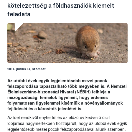
kötelezettség a földhasználók kiemelt
feladata
2014. június 14, szombat
Az utóbbi évek egyik legjelentősebb mezei pocok
felszaporodása tapasztalható több megyében is. A Nemzeti
Élelmiszerlánc-biztonsági Hivatal (NÉBIH) felhívja a
mezőgazdasági termelők figyelmét, hogy érdemes
folyamatosan figyelemmel kísérniük a növényállományok
fejlődését és a károsítók jelenlétét is.
Az idei rendkívül enyhe tél és az előző év kedvező őszi
időjárása nagymértékben hozzájárult, hogy az utóbbi évek egyik
legjelentősebb mezei pocok felszaporodásával állunk szemben.