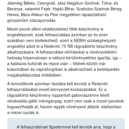
Jelenleg Békés, Csongrád, Jász-Nagykun-Szolnok, Tolna, és
Baranya, valamint Fejér, Hajdú-Bihar, Szabolcs-Szatmár-Bereg,
Heves, Bács-Kiskun és Pest megyékben tapasztalható
gócszerűen túlszaporodás.
Mezei pocok elleni védekezéshez több készítmény is
engedélyezett, ezek felhasználása azonban az év ezen
szakában nem kivitelezhető, ezért a NÉBIH szükséghelyzeti
engedélyt adott ki a Redentin 75 RB rágcsálóirtó készítmény
alkalmazására. A felhasználási előírásokat a növényvédelmi
hatóság folyamatosan a változó körülményekhez igazítja, így –
a kalászos kultúrák és repce után – többek között már
kukoricában és napraforgóban is alkalmazható a betelepedés
megakadályozása érdekében.
A termelőknek azonban tisztába kell lenniük a Redentin
felhasználásából eredő környezeti kockázatokkal. Ez a
rágcsálóirtó készítmény roppantott gabonaszemre felvitt
véralvadás-gátló méreganyag, ezért nem csak a mezei pocokok
fogyaszthatják el, hanem egyéb növényevő állatok, elsősorban
a mezei nyulak is.
A felhasználónak figyelemmel kell lenniük arra, hogy a