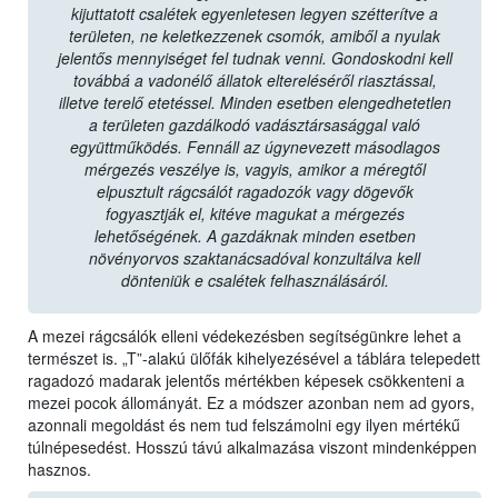
kijuttatott csalétek egyenletesen legyen szétterítve a
területen, ne keletkezzenek csomók, amiből a nyulak
jelentős mennyiséget fel tudnak venni. Gondoskodni kell
továbbá a vadonélő állatok eltereléséről riasztással,
illetve terelő etetéssel. Minden esetben elengedhetetlen
a területen gazdálkodó vadásztársasággal való
együttműködés. Fennáll az úgynevezett másodlagos
mérgezés veszélye is, vagyis, amikor a méregtől
elpusztult rágcsálót ragadozók vagy dögevők
fogyasztják el, kitéve magukat a mérgezés
lehetőségének. A gazdáknak minden esetben
növényorvos szaktanácsadóval konzultálva kell
dönteniük e csalétek felhasználásáról.
A mezei rágcsálók elleni védekezésben segítségünkre lehet a
természet is. „T”-alakú ülőfák kihelyezésével a táblára telepedett
ragadozó madarak jelentős mértékben képesek csökkenteni a
mezei pocok állományát. Ez a módszer azonban nem ad gyors,
azonnali megoldást és nem tud felszámolni egy ilyen mértékű
túlnépesedést. Hosszú távú alkalmazása viszont mindenképpen
hasznos.