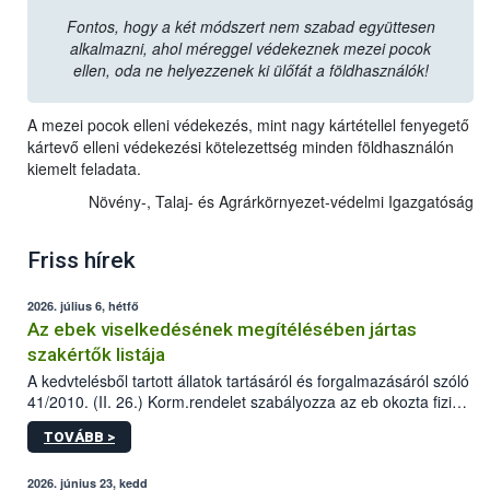
Fontos, hogy a két módszert nem szabad együttesen
alkalmazni, ahol méreggel védekeznek mezei pocok
ellen, oda ne helyezzenek ki ülőfát a földhasználók!
A mezei pocok elleni védekezés, mint nagy kártétellel fenyegető
kártevő elleni védekezési kötelezettség minden földhasználón
kiemelt feladata.
Növény-, Talaj- és Agrárkörnyezet-védelmi Igazgatóság
Friss hírek
2026. július 6, hétfő
Az ebek viselkedésének megítélésében jártas
szakértők listája
A kedvtelésből tartott állatok tartásáról és forgalmazásáról szóló
41/2010. (II. 26.) Korm.rendelet szabályozza az eb okozta fizikai
sérülés, illetve ennek veszélye keletkezésekor felmerülő
TOVÁBB >
hatósági feladatokat, valamint a veszélyes eb tartását és annak
engedélyezését. Ezen eljárások során szükség esetén be kell
vonni az ebek viselkedésének megítélésében jártas szakértőt.
2026. június 23, kedd