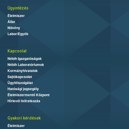
Ügyintézés
Élelmiszer
Állat
Növény
Labor/Egyéb
Kapcsolat
Nébih Igazgatóságok
Nébih Laboratóriumok
Kormányhivatalok
Sajtókapcsolat
Ügyfélszolgálat
Hatósági jogsegély
Élelmiszermentő Központ
Hírlevél feliratkozás
Gyakori kérdések
Élelmiszer