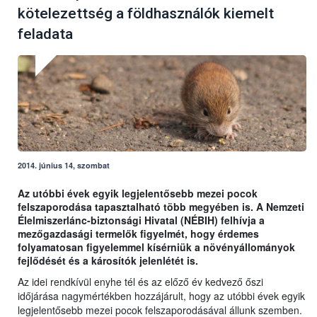
kötelezettség a földhasználók kiemelt
feladata
2014. június 14, szombat
Az utóbbi évek egyik legjelentősebb mezei pocok
felszaporodása tapasztalható több megyében is. A Nemzeti
Élelmiszerlánc-biztonsági Hivatal (NÉBIH) felhívja a
mezőgazdasági termelők figyelmét, hogy érdemes
folyamatosan figyelemmel kísérniük a növényállományok
fejlődését és a károsítók jelenlétét is.
Az idei rendkívül enyhe tél és az előző év kedvező őszi
időjárása nagymértékben hozzájárult, hogy az utóbbi évek egyik
legjelentősebb mezei pocok felszaporodásával állunk szemben.