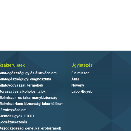
Szakterületek
Ügyintézés
Állat-egészségügy és állatvédelem
Élelmiszer
Állategészségügyi diagnosztika
Állat
Állatgyógyászati termékek
Növény
Borászat és alkoholos italok
Labor/Egyéb
Élelmiszer- és takarmánybiztonság
Élelmiszerlánc-biztonsági laborhálózat
Járványvédelem
Kiemelt ügyek, EUTR
Kockázatkezelés
Mezőgazdasági genetikai erőforrások