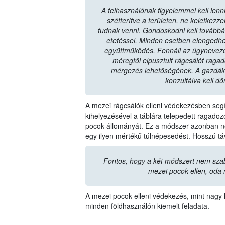
A felhasználónak figyelemmel kell lenni
szétterítve a területen, ne keletkez
tudnak venni. Gondoskodni kell továbbá a 
etetéssel. Minden esetben elengedhe
együttműködés. Fennáll az úgyneveze
méregtől elpusztult rágcsálót raga
mérgezés lehetőségének. A gazdák
konzultálva kell dö
A mezei rágcsálók elleni védekezésben segít
kihelyezésével a táblára telepedett ragad
pocok állományát. Ez a módszer azonban ne
egy ilyen mértékű túlnépesedést. Hosszú t
Fontos, hogy a két módszert nem sza
mezei pocok ellen, oda 
A mezei pocok elleni védekezés, mint nagy k
minden földhasználón kiemelt feladata.