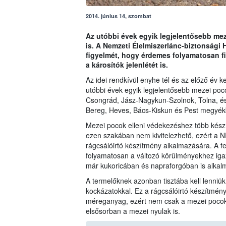
2014. június 14, szombat
Az utóbbi évek egyik legjelentősebb me
is. A Nemzeti Élelmiszerlánc-biztonsági 
figyelmét, hogy érdemes folyamatosan f
a károsítók jelenlétét is.
Az idei rendkívül enyhe tél és az előző év 
utóbbi évek egyik legjelentősebb mezei poc
Csongrád, Jász-Nagykun-Szolnok, Tolna, és
Bereg, Heves, Bács-Kiskun és Pest megyék
Mezei pocok elleni védekezéshez több kész
ezen szakában nem kivitelezhető, ezért a N
rágcsálóirtó készítmény alkalmazására. A f
folyamatosan a változó körülményekhez igazí
már kukoricában és napraforgóban is alka
A termelőknek azonban tisztába kell lenniü
kockázatokkal. Ez a rágcsálóirtó készítmény
méreganyag, ezért nem csak a mezei pocoko
elsősorban a mezei nyulak is.