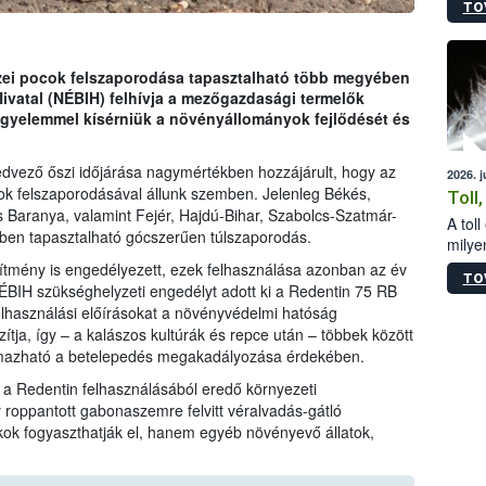
TO
sérül
felme
veszé
Ezen 
zei pocok felszaporodása tapasztalható több megyében
vonni
Hivatal (NÉBIH) felhívja a mezőgazdasági termelők
jártas
igyelemmel kísérniük a növényállományok fejlődését és
kedvező őszi időjárása nagymértékben hozzájárult, hogy az
2026. 
ok felszaporodásával állunk szemben. Jelenleg Békés,
Toll
 Baranya, valamint Fejér, Hajdú-Bihar, Szabolcs-Szatmár-
A tol
ben tapasztalható gócszerűen túlszaporodás.
milyen
illetv
ítmény is engedélyezett, ezek felhasználása azonban az év
TO
ÉBIH szükséghelyzeti engedélyt adott ki a Redentin 75 RB
elhasználási előírásokat a növényvédelmi hatóság
tja, így – a kalászos kultúrák és repce után – többek között
lmazható a betelepedés megakadályozása érdekében.
k a Redentin felhasználásából eredő környezeti
 roppantott gabonaszemre felvitt véralvadás-gátló
k fogyaszthatják el, hanem egyéb növényevő állatok,