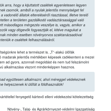
ük arra, hogy a kijuttatott csalétek egyenletesen legyen
zenek csomók, amiből a nyulak jelentős mennyiséget fel
vadonélő állatok eltereléséről riasztással, illetve terelő
tetlen a területen gazdálkodó vadásztársasággal való
tt másodlagos mérgezés veszélye is, vagyis, amikor a
dozók vagy dögevők fogyasztják el, kitéve magukat a
nak minden esetben növényorvos szaktanácsadóval
nteniük e csalétek felhasználásáról.
ségünkre lehet a természet is. „T”-alakú ülőfák
ozó madarak jelentős mértékben képesek csökkenteni a mezei
m ad gyors, azonnali megoldást és nem tud felszámolni
ávú alkalmazása viszont mindenképpen hasznos.
bad együttesen alkalmazni, ahol méreggel védekeznek
ne helyezzenek ki ülőfát a földhasználók!
ártétellel fenyegető kártevő elleni védekezési kötelezettség
Növény-, Talaj- és Agrárkörnyezet-védelmi Igazgatóság