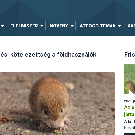
ÉLELMISZER
NÖVÉNY
ÁTFOGÓ TÉMÁK
KA
ési kötelezettség a földhasználók
Fris
2026. j
Az e
járta
A kedv
forga
Korm.