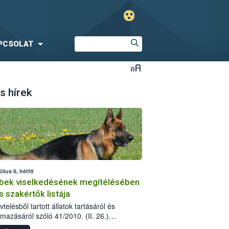
PCSOLAT
s hírek
úlius 6, hétfő
bek viselkedésének megítélésében
s szakértők listája
telésből tartott állatok tartásáról és
lmazásáról szóló 41/2010. (II. 26.)
rendelet szabályozza az eb okozta fizikai