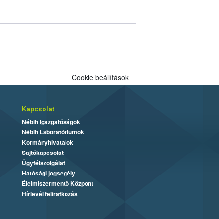
Cookie beállítások
Kapcsolat
Nébih Igazgatóságok
Nébih Laboratóriumok
Kormányhivatalok
Sajtókapcsolat
Ügyfélszolgálat
Hatósági jogsegély
Élelmiszermentő Központ
Hírlevél feliratkozás