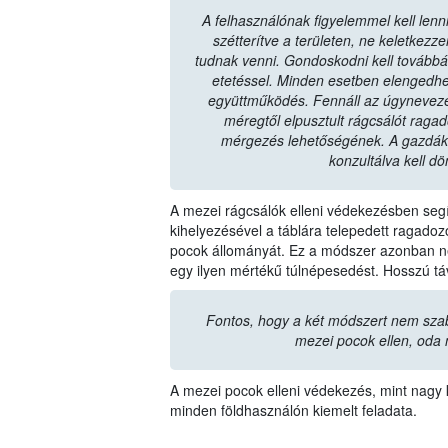
A felhasználónak figyelemmel kell lenni
szétterítve a területen, ne keletkez
tudnak venni. Gondoskodni kell továbbá a 
etetéssel. Minden esetben elengedhe
együttműködés. Fennáll az úgyneveze
méregtől elpusztult rágcsálót raga
mérgezés lehetőségének. A gazdák
konzultálva kell dö
A mezei rágcsálók elleni védekezésben segít
kihelyezésével a táblára telepedett ragad
pocok állományát. Ez a módszer azonban ne
egy ilyen mértékű túlnépesedést. Hosszú t
Fontos, hogy a két módszert nem sza
mezei pocok ellen, oda 
A mezei pocok elleni védekezés, mint nagy k
minden földhasználón kiemelt feladata.