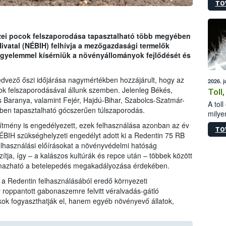
TO
sérül
felme
veszé
Ezen 
zei pocok felszaporodása tapasztalható több megyében
vonni
Hivatal (NÉBIH) felhívja a mezőgazdasági termelők
jártas
igyelemmel kísérniük a növényállományok fejlődését és
kedvező őszi időjárása nagymértékben hozzájárult, hogy az
2026. 
ok felszaporodásával állunk szemben. Jelenleg Békés,
Toll
 Baranya, valamint Fejér, Hajdú-Bihar, Szabolcs-Szatmár-
A tol
ben tapasztalható gócszerűen túlszaporodás.
milyen
illetv
ítmény is engedélyezett, ezek felhasználása azonban az év
TO
ÉBIH szükséghelyzeti engedélyt adott ki a Redentin 75 RB
elhasználási előírásokat a növényvédelmi hatóság
tja, így – a kalászos kultúrák és repce után – többek között
lmazható a betelepedés megakadályozása érdekében.
k a Redentin felhasználásából eredő környezeti
 roppantott gabonaszemre felvitt véralvadás-gátló
k fogyaszthatják el, hanem egyéb növényevő állatok,