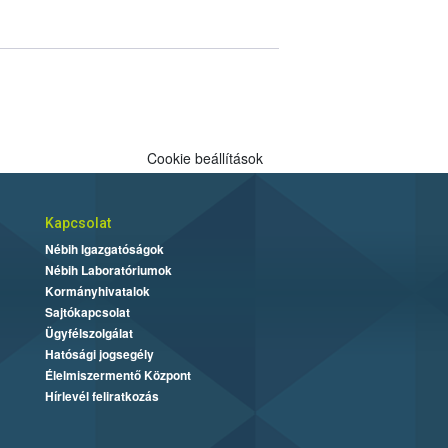
Cookie beállítások
Kapcsolat
Nébih Igazgatóságok
Nébih Laboratóriumok
Kormányhivatalok
Sajtókapcsolat
Ügyfélszolgálat
Hatósági jogsegély
Élelmiszermentő Központ
Hírlevél feliratkozás