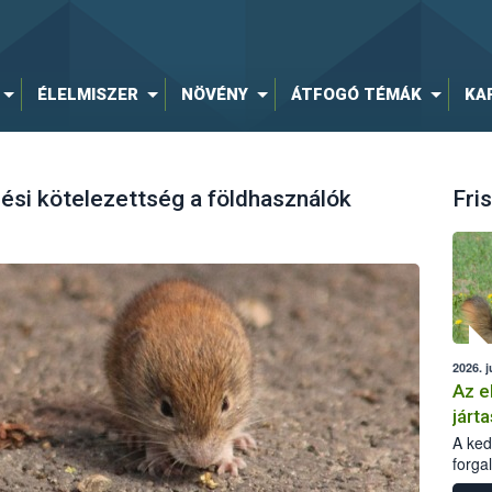
ÉLELMISZER
NÖVÉNY
ÁTFOGÓ TÉMÁK
KA
ési kötelezettség a földhasználók
Fris
2026. j
Az e
járta
A kedv
forga
Korm.