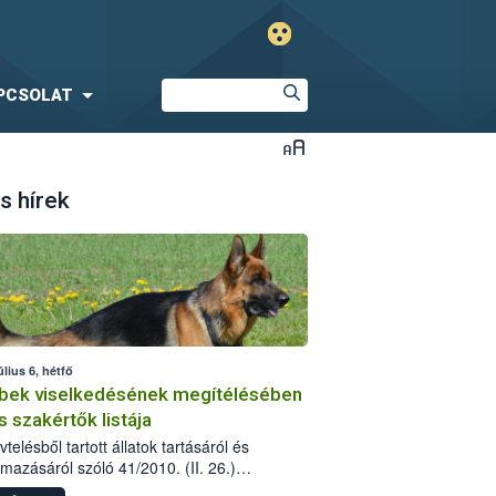
PCSOLAT
s hírek
úlius 6, hétfő
bek viselkedésének megítélésében
s szakértők listája
telésből tartott állatok tartásáról és
lmazásáról szóló 41/2010. (II. 26.)
rendelet szabályozza az eb okozta fizikai