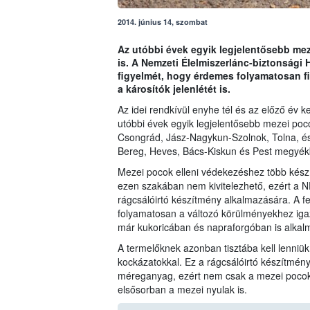
2014. június 14, szombat
Az utóbbi évek egyik legjelentősebb me
is. A Nemzeti Élelmiszerlánc-biztonsági 
figyelmét, hogy érdemes folyamatosan f
a károsítók jelenlétét is.
Az idei rendkívül enyhe tél és az előző év 
utóbbi évek egyik legjelentősebb mezei poc
Csongrád, Jász-Nagykun-Szolnok, Tolna, és
Bereg, Heves, Bács-Kiskun és Pest megyék
Mezei pocok elleni védekezéshez több kész
ezen szakában nem kivitelezhető, ezért a N
rágcsálóirtó készítmény alkalmazására. A f
folyamatosan a változó körülményekhez igazí
már kukoricában és napraforgóban is alka
A termelőknek azonban tisztába kell lenniü
kockázatokkal. Ez a rágcsálóirtó készítmény
méreganyag, ezért nem csak a mezei pocoko
elsősorban a mezei nyulak is.