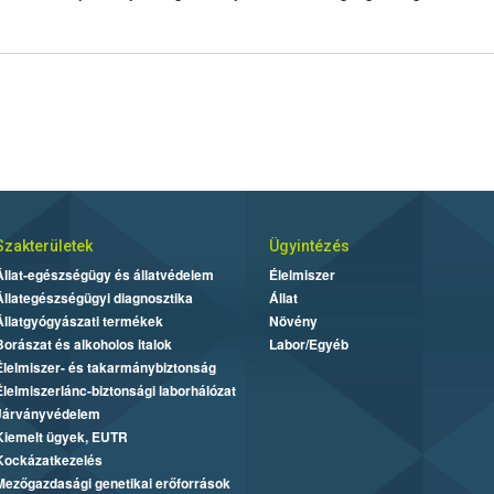
Szakterületek
Ügyintézés
Állat-egészségügy és állatvédelem
Élelmiszer
Állategészségügyi diagnosztika
Állat
Állatgyógyászati termékek
Növény
Borászat és alkoholos italok
Labor/Egyéb
Élelmiszer- és takarmánybiztonság
Élelmiszerlánc-biztonsági laborhálózat
Járványvédelem
Kiemelt ügyek, EUTR
Kockázatkezelés
Mezőgazdasági genetikai erőforrások