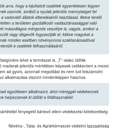
ük arra, hogy a kijuttatott csalétek egyenletesen legyen
zenek csomók, amiből a nyulak jelentős mennyiséget fel
vadonélő állatok eltereléséről riasztással, illetve terelő
tetlen a területen gazdálkodó vadásztársasággal való
tt másodlagos mérgezés veszélye is, vagyis, amikor a
dozók vagy dögevők fogyasztják el, kitéve magukat a
nak minden esetben növényorvos szaktanácsadóval
nteniük e csalétek felhasználásáról.
ségünkre lehet a természet is. „T”-alakú ülőfák
ozó madarak jelentős mértékben képesek csökkenteni a mezei
m ad gyors, azonnali megoldást és nem tud felszámolni
ávú alkalmazása viszont mindenképpen hasznos.
bad együttesen alkalmazni, ahol méreggel védekeznek
ne helyezzenek ki ülőfát a földhasználók!
ártétellel fenyegető kártevő elleni védekezési kötelezettség
Növény-, Talaj- és Agrárkörnyezet-védelmi Igazgatóság