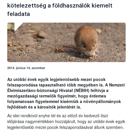
kötelezettség a földhasználók kiemelt
feladata
2014. június 14, szombat
Az utóbbi évek egyik legjelentősebb mezei pocok
felszaporodása tapasztalható több megyében is. A Nemzeti
Élelmiszerlánc-biztonsági Hivatal (NÉBIH) felhívja a
mezőgazdasági termelők figyelmét, hogy érdemes
folyamatosan figyelemmel kísérniük a növényállományok
fejlődését és a károsítók jelenlétét is.
Az idei rendkívül enyhe tél és az előző év kedvező őszi
időjárása nagymértékben hozzájárult, hogy az utóbbi évek egyik
legjelentősebb mezei pocok felszaporodásával állunk szemben.