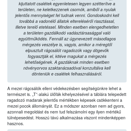
kijuttatott csalétek egyenletesen legyen szétterítve a
területen, ne keletkezzenek csomók, amiből a nyulak
jelentős mennyiséget fel tudnak venni. Gondoskodni kell
továbbá a vadonélő állatok eltereléséről riasztással,
illetve terelő etetéssel. Minden esetben elengedhetetlen
a területen gazdálkodó vadásztársasággal való
együttműködés. Fennáll az úgynevezett másodlagos
mérgezés veszélye is, vagyis, amikor a méregtől
elpusztult rágcsálót ragadozók vagy dögevők
fogyasztják el, kitéve magukat a mérgezés
lehetőségének. A gazdáknak minden esetben
növényorvos szaktanácsadóval konzultálva kell
dönteniük e csalétek felhasználásáról.
A mezei rágcsálók elleni védekezésben segítségünkre lehet a
természet is. „T”-alakú ülőfák kihelyezésével a táblára telepedett
ragadozó madarak jelentős mértékben képesek csökkenteni a
mezei pocok állományát. Ez a módszer azonban nem ad gyors,
azonnali megoldást és nem tud felszámolni egy ilyen mértékű
túlnépesedést. Hosszú távú alkalmazása viszont mindenképpen
hasznos.