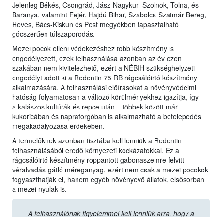
Jelenleg Békés, Csongrád, Jász-Nagykun-Szolnok, Tolna, és
Baranya, valamint Fejér, Hajdú-Bihar, Szabolcs-Szatmár-Bereg,
Heves, Bács-Kiskun és Pest megyékben tapasztalható
gócszerűen túlszaporodás.
Mezei pocok elleni védekezéshez több készítmény is
engedélyezett, ezek felhasználása azonban az év ezen
szakában nem kivitelezhető, ezért a NÉBIH szükséghelyzeti
engedélyt adott ki a Redentin 75 RB rágcsálóirtó készítmény
alkalmazására. A felhasználási előírásokat a növényvédelmi
hatóság folyamatosan a változó körülményekhez igazítja, így –
a kalászos kultúrák és repce után – többek között már
kukoricában és napraforgóban is alkalmazható a betelepedés
megakadályozása érdekében.
A termelőknek azonban tisztába kell lenniük a Redentin
felhasználásából eredő környezeti kockázatokkal. Ez a
rágcsálóirtó készítmény roppantott gabonaszemre felvitt
véralvadás-gátló méreganyag, ezért nem csak a mezei pocokok
fogyaszthatják el, hanem egyéb növényevő állatok, elsősorban
a mezei nyulak is.
A felhasználónak figyelemmel kell lenniük arra, hogy a