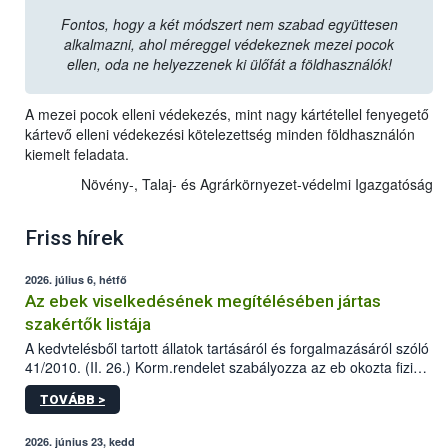
Fontos, hogy a két módszert nem szabad együttesen
alkalmazni, ahol méreggel védekeznek mezei pocok
ellen, oda ne helyezzenek ki ülőfát a földhasználók!
A mezei pocok elleni védekezés, mint nagy kártétellel fenyegető
kártevő elleni védekezési kötelezettség minden földhasználón
kiemelt feladata.
Növény-, Talaj- és Agrárkörnyezet-védelmi Igazgatóság
Friss hírek
2026. július 6, hétfő
Az ebek viselkedésének megítélésében jártas
szakértők listája
A kedvtelésből tartott állatok tartásáról és forgalmazásáról szóló
41/2010. (II. 26.) Korm.rendelet szabályozza az eb okozta fizikai
sérülés, illetve ennek veszélye keletkezésekor felmerülő
TOVÁBB >
hatósági feladatokat, valamint a veszélyes eb tartását és annak
engedélyezését. Ezen eljárások során szükség esetén be kell
vonni az ebek viselkedésének megítélésében jártas szakértőt.
2026. június 23, kedd