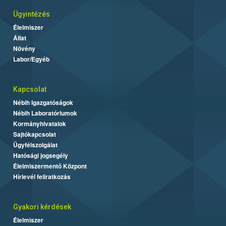
Ügyintézés
Élelmiszer
Állat
Növény
Labor/Egyéb
Kapcsolat
Nébih Igazgatóságok
Nébih Laboratóriumok
Kormányhivatalok
Sajtókapcsolat
Ügyfélszolgálat
Hatósági jogsegély
Élelmiszermentő Központ
Hírlevél feliratkozás
Gyakori kérdések
Élelmiszer