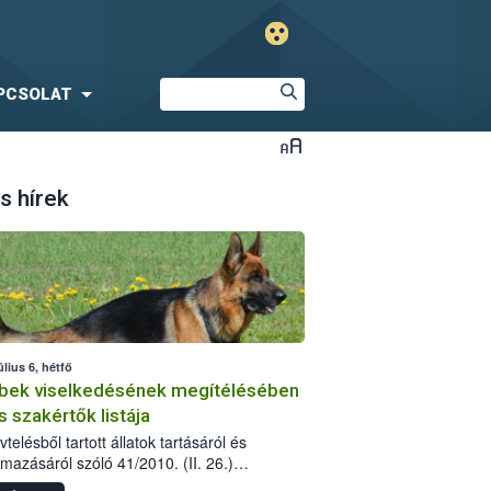
PCSOLAT
s hírek
úlius 6, hétfő
bek viselkedésének megítélésében
s szakértők listája
telésből tartott állatok tartásáról és
lmazásáról szóló 41/2010. (II. 26.)
rendelet szabályozza az eb okozta fizikai