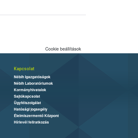
Cookie beállítások
Kapcsolat
Nébih Igazgatóságok
Nébih Laboratóriumok
Kormányhivatalok
Sajtókapcsolat
Ügyfélszolgálat
Hatósági jogsegély
Élelmiszermentő Központ
Hírlevél feliratkozás