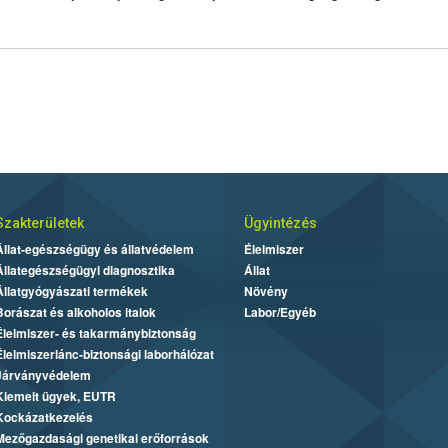
Szakterületek
Ügyintézés
Állat-egészségügy és állatvédelem
Élelmiszer
Állategészségügyi diagnosztika
Állat
Állatgyógyászati termékek
Növény
Borászat és alkoholos italok
Labor/Egyéb
Élelmiszer- és takarmánybiztonság
Élelmiszerlánc-biztonsági laborhálózat
Járványvédelem
Kiemelt ügyek, EUTR
Kockázatkezelés
Mezőgazdasági genetikai erőforrások