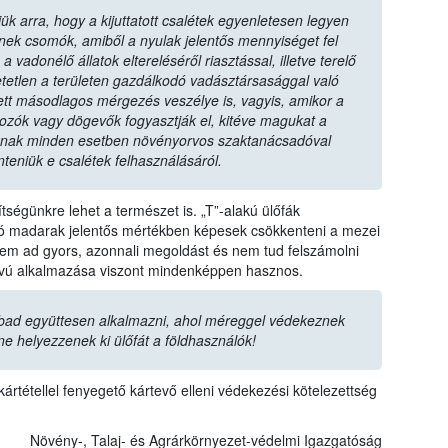
ük arra, hogy a kijuttatott csalétek egyenletesen legyen
zenek csomók, amiből a nyulak jelentős mennyiséget fel
vadonélő állatok eltereléséről riasztással, illetve terelő
tetlen a területen gazdálkodó vadásztársasággal való
tt másodlagos mérgezés veszélye is, vagyis, amikor a
dozók vagy dögevők fogyasztják el, kitéve magukat a
nak minden esetben növényorvos szaktanácsadóval
nteniük e csalétek felhasználásáról.
ségünkre lehet a természet is. „T”-alakú ülőfák
ozó madarak jelentős mértékben képesek csökkenteni a mezei
m ad gyors, azonnali megoldást és nem tud felszámolni
ávú alkalmazása viszont mindenképpen hasznos.
bad együttesen alkalmazni, ahol méreggel védekeznek
ne helyezzenek ki ülőfát a földhasználók!
ártétellel fenyegető kártevő elleni védekezési kötelezettség
Növény-, Talaj- és Agrárkörnyezet-védelmi Igazgatóság