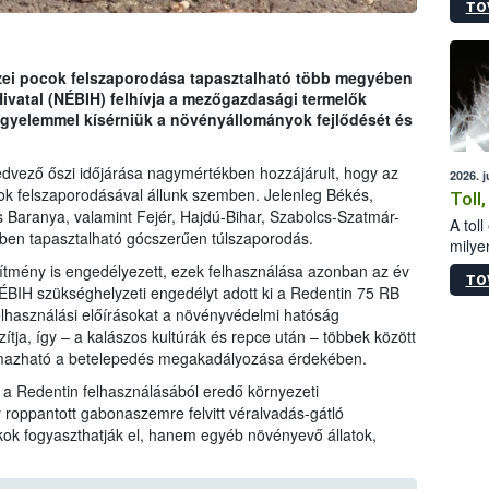
TO
sérül
felme
veszé
Ezen 
zei pocok felszaporodása tapasztalható több megyében
vonni
Hivatal (NÉBIH) felhívja a mezőgazdasági termelők
jártas
igyelemmel kísérniük a növényállományok fejlődését és
kedvező őszi időjárása nagymértékben hozzájárult, hogy az
2026. 
ok felszaporodásával állunk szemben. Jelenleg Békés,
Toll
 Baranya, valamint Fejér, Hajdú-Bihar, Szabolcs-Szatmár-
A tol
ben tapasztalható gócszerűen túlszaporodás.
milyen
illetv
ítmény is engedélyezett, ezek felhasználása azonban az év
TO
ÉBIH szükséghelyzeti engedélyt adott ki a Redentin 75 RB
elhasználási előírásokat a növényvédelmi hatóság
tja, így – a kalászos kultúrák és repce után – többek között
lmazható a betelepedés megakadályozása érdekében.
k a Redentin felhasználásából eredő környezeti
 roppantott gabonaszemre felvitt véralvadás-gátló
k fogyaszthatják el, hanem egyéb növényevő állatok,