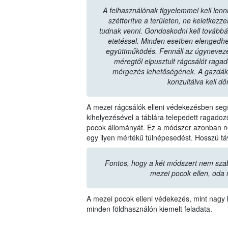
A felhasználónak figyelemmel kell lenni
szétterítve a területen, ne keletkez
tudnak venni. Gondoskodni kell továbbá a 
etetéssel. Minden esetben elengedhe
együttműködés. Fennáll az úgyneveze
méregtől elpusztult rágcsálót raga
mérgezés lehetőségének. A gazdák
konzultálva kell dö
A mezei rágcsálók elleni védekezésben segít
kihelyezésével a táblára telepedett ragad
pocok állományát. Ez a módszer azonban ne
egy ilyen mértékű túlnépesedést. Hosszú t
Fontos, hogy a két módszert nem sza
mezei pocok ellen, oda 
A mezei pocok elleni védekezés, mint nagy k
minden földhasználón kiemelt feladata.