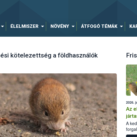
ÉLELMISZER
NÖVÉNY
ÁTFOGÓ TÉMÁK
KA
ési kötelezettség a földhasználók
Fris
2026. j
Az e
járta
A kedv
forga
Korm.