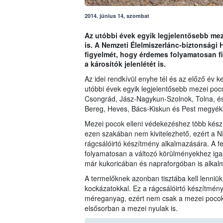
2014. június 14, szombat
Az utóbbi évek egyik legjelentősebb me
is. A Nemzeti Élelmiszerlánc-biztonsági 
figyelmét, hogy érdemes folyamatosan f
a károsítók jelenlétét is.
Az idei rendkívül enyhe tél és az előző év 
utóbbi évek egyik legjelentősebb mezei poc
Csongrád, Jász-Nagykun-Szolnok, Tolna, és
Bereg, Heves, Bács-Kiskun és Pest megyék
Mezei pocok elleni védekezéshez több kész
ezen szakában nem kivitelezhető, ezért a N
rágcsálóirtó készítmény alkalmazására. A f
folyamatosan a változó körülményekhez igazí
már kukoricában és napraforgóban is alka
A termelőknek azonban tisztába kell lenniü
kockázatokkal. Ez a rágcsálóirtó készítmény
méreganyag, ezért nem csak a mezei pocoko
elsősorban a mezei nyulak is.