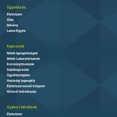
Ügyintézés
Élelmiszer
Állat
Növény
Labor/Egyéb
Kapcsolat
Nébih Igazgatóságok
Nébih Laboratóriumok
Kormányhivatalok
Sajtókapcsolat
Ügyfélszolgálat
Hatósági jogsegély
Élelmiszermentő Központ
Hírlevél feliratkozás
Gyakori kérdések
Élelmiszer