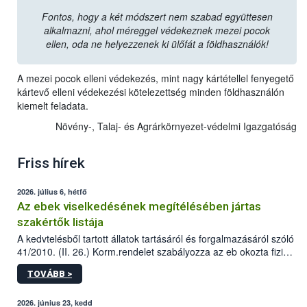
Fontos, hogy a két módszert nem szabad együttesen
alkalmazni, ahol méreggel védekeznek mezei pocok
ellen, oda ne helyezzenek ki ülőfát a földhasználók!
A mezei pocok elleni védekezés, mint nagy kártétellel fenyegető
kártevő elleni védekezési kötelezettség minden földhasználón
kiemelt feladata.
Növény-, Talaj- és Agrárkörnyezet-védelmi Igazgatóság
Friss hírek
2026. július 6, hétfő
Az ebek viselkedésének megítélésében jártas
szakértők listája
A kedvtelésből tartott állatok tartásáról és forgalmazásáról szóló
41/2010. (II. 26.) Korm.rendelet szabályozza az eb okozta fizikai
sérülés, illetve ennek veszélye keletkezésekor felmerülő
TOVÁBB >
hatósági feladatokat, valamint a veszélyes eb tartását és annak
engedélyezését. Ezen eljárások során szükség esetén be kell
vonni az ebek viselkedésének megítélésében jártas szakértőt.
2026. június 23, kedd