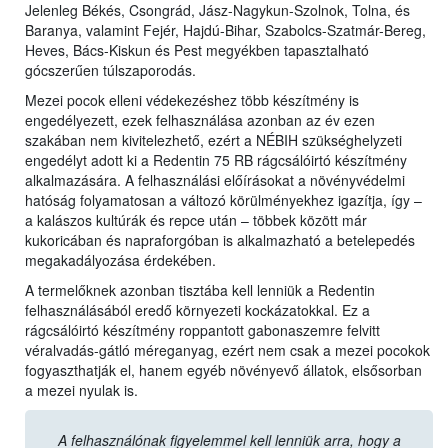
Jelenleg Békés, Csongrád, Jász-Nagykun-Szolnok, Tolna, és
Baranya, valamint Fejér, Hajdú-Bihar, Szabolcs-Szatmár-Bereg,
Heves, Bács-Kiskun és Pest megyékben tapasztalható
gócszerűen túlszaporodás.
Mezei pocok elleni védekezéshez több készítmény is
engedélyezett, ezek felhasználása azonban az év ezen
szakában nem kivitelezhető, ezért a NÉBIH szükséghelyzeti
engedélyt adott ki a Redentin 75 RB rágcsálóirtó készítmény
alkalmazására. A felhasználási előírásokat a növényvédelmi
hatóság folyamatosan a változó körülményekhez igazítja, így –
a kalászos kultúrák és repce után – többek között már
kukoricában és napraforgóban is alkalmazható a betelepedés
megakadályozása érdekében.
A termelőknek azonban tisztába kell lenniük a Redentin
felhasználásából eredő környezeti kockázatokkal. Ez a
rágcsálóirtó készítmény roppantott gabonaszemre felvitt
véralvadás-gátló méreganyag, ezért nem csak a mezei pocokok
fogyaszthatják el, hanem egyéb növényevő állatok, elsősorban
a mezei nyulak is.
A felhasználónak figyelemmel kell lenniük arra, hogy a