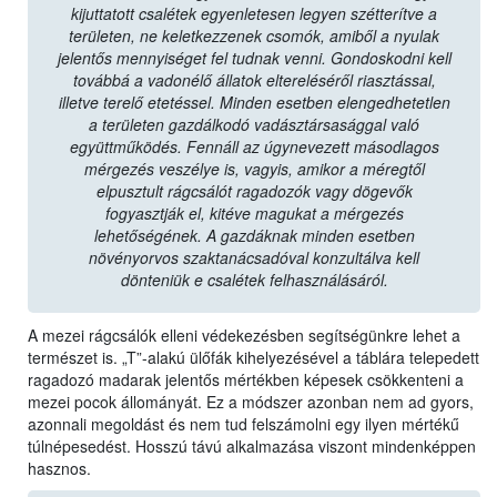
kijuttatott csalétek egyenletesen legyen szétterítve a
területen, ne keletkezzenek csomók, amiből a nyulak
jelentős mennyiséget fel tudnak venni. Gondoskodni kell
továbbá a vadonélő állatok eltereléséről riasztással,
illetve terelő etetéssel. Minden esetben elengedhetetlen
a területen gazdálkodó vadásztársasággal való
együttműködés. Fennáll az úgynevezett másodlagos
mérgezés veszélye is, vagyis, amikor a méregtől
elpusztult rágcsálót ragadozók vagy dögevők
fogyasztják el, kitéve magukat a mérgezés
lehetőségének. A gazdáknak minden esetben
növényorvos szaktanácsadóval konzultálva kell
dönteniük e csalétek felhasználásáról.
A mezei rágcsálók elleni védekezésben segítségünkre lehet a
természet is. „T”-alakú ülőfák kihelyezésével a táblára telepedett
ragadozó madarak jelentős mértékben képesek csökkenteni a
mezei pocok állományát. Ez a módszer azonban nem ad gyors,
azonnali megoldást és nem tud felszámolni egy ilyen mértékű
túlnépesedést. Hosszú távú alkalmazása viszont mindenképpen
hasznos.