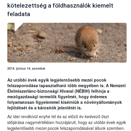
kötelezettség a földhasználók kiemelt
feladata
2014. június 14, szombat
Az utóbbi évek egyik legjelentősebb mezei pocok
felszaporodása tapasztalható több megyében is. A Nemzeti
Élelmiszerlánc-biztonsági Hivatal (NÉBIH) felhívja a
mezőgazdasági termelők figyelmét, hogy érdemes
folyamatosan figyelemmel kísérniük a növényállományok
fejlődését és a károsítók jelenlétét is.
Az idei rendkívül enyhe tél és az előző év kedvező őszi
időjárása nagymértékben hozzájárult, hogy az utóbbi évek egyik
legjelentősebb mezei pocok felszaporodásával állunk szemben.