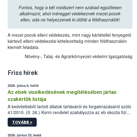
Fontos, hogy a két módszert nem szabad együttesen
alkalmazni, ahol méreggel védekeznek mezei pocok
ellen, oda ne helyezzenek ki ülőfát a földhasználók!
A mezei pocok elleni védekezés, mint nagy kártétellel fenyegető
kártevő elleni védekezési kötelezettség minden földhasználón
kiemelt feladata.
Növény-, Talaj- és Agrárkörnyezet-védelmi Igazgatóság
Friss hírek
2026. július 6, hétfő
Az ebek viselkedésének megítélésében jártas
szakértők listája
A kedvtelésből tartott állatok tartásáról és forgalmazásáról szóló
41/2010. (II. 26.) Korm.rendelet szabályozza az eb okozta fizikai
sérülés, illetve ennek veszélye keletkezésekor felmerülő
TOVÁBB >
hatósági feladatokat, valamint a veszélyes eb tartását és annak
engedélyezését. Ezen eljárások során szükség esetén be kell
vonni az ebek viselkedésének megítélésében jártas szakértőt.
2026. június 23, kedd