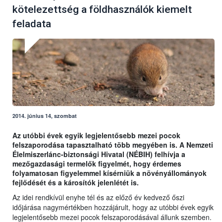
kötelezettség a földhasználók kiemelt
feladata
2014. június 14, szombat
Az utóbbi évek egyik legjelentősebb mezei pocok
felszaporodása tapasztalható több megyében is. A Nemzeti
Élelmiszerlánc-biztonsági Hivatal (NÉBIH) felhívja a
mezőgazdasági termelők figyelmét, hogy érdemes
folyamatosan figyelemmel kísérniük a növényállományok
fejlődését és a károsítók jelenlétét is.
Az idei rendkívül enyhe tél és az előző év kedvező őszi
időjárása nagymértékben hozzájárult, hogy az utóbbi évek egyik
legjelentősebb mezei pocok felszaporodásával állunk szemben.