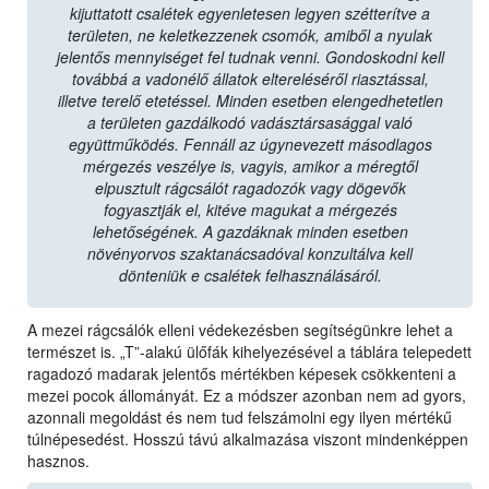
kijuttatott csalétek egyenletesen legyen szétterítve a
területen, ne keletkezzenek csomók, amiből a nyulak
jelentős mennyiséget fel tudnak venni. Gondoskodni kell
továbbá a vadonélő állatok eltereléséről riasztással,
illetve terelő etetéssel. Minden esetben elengedhetetlen
a területen gazdálkodó vadásztársasággal való
együttműködés. Fennáll az úgynevezett másodlagos
mérgezés veszélye is, vagyis, amikor a méregtől
elpusztult rágcsálót ragadozók vagy dögevők
fogyasztják el, kitéve magukat a mérgezés
lehetőségének. A gazdáknak minden esetben
növényorvos szaktanácsadóval konzultálva kell
dönteniük e csalétek felhasználásáról.
A mezei rágcsálók elleni védekezésben segítségünkre lehet a
természet is. „T”-alakú ülőfák kihelyezésével a táblára telepedett
ragadozó madarak jelentős mértékben képesek csökkenteni a
mezei pocok állományát. Ez a módszer azonban nem ad gyors,
azonnali megoldást és nem tud felszámolni egy ilyen mértékű
túlnépesedést. Hosszú távú alkalmazása viszont mindenképpen
hasznos.