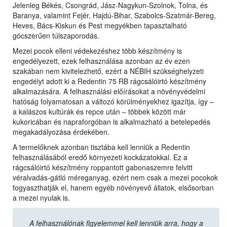
Jelenleg Békés, Csongrád, Jász-Nagykun-Szolnok, Tolna, és
Baranya, valamint Fejér, Hajdú-Bihar, Szabolcs-Szatmár-Bereg,
Heves, Bács-Kiskun és Pest megyékben tapasztalható
gócszerűen túlszaporodás.
Mezei pocok elleni védekezéshez több készítmény is
engedélyezett, ezek felhasználása azonban az év ezen
szakában nem kivitelezhető, ezért a NÉBIH szükséghelyzeti
engedélyt adott ki a Redentin 75 RB rágcsálóirtó készítmény
alkalmazására. A felhasználási előírásokat a növényvédelmi
hatóság folyamatosan a változó körülményekhez igazítja, így –
a kalászos kultúrák és repce után – többek között már
kukoricában és napraforgóban is alkalmazható a betelepedés
megakadályozása érdekében.
A termelőknek azonban tisztába kell lenniük a Redentin
felhasználásából eredő környezeti kockázatokkal. Ez a
rágcsálóirtó készítmény roppantott gabonaszemre felvitt
véralvadás-gátló méreganyag, ezért nem csak a mezei pocokok
fogyaszthatják el, hanem egyéb növényevő állatok, elsősorban
a mezei nyulak is.
A felhasználónak figyelemmel kell lenniük arra, hogy a