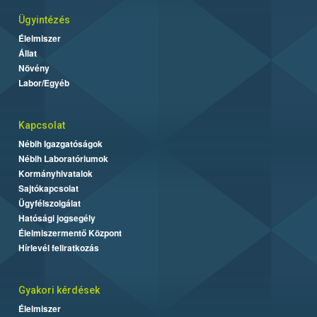
Ügyintézés
Élelmiszer
Állat
Növény
Labor/Egyéb
Kapcsolat
Nébih Igazgatóságok
Nébih Laboratóriumok
Kormányhivatalok
Sajtókapcsolat
Ügyfélszolgálat
Hatósági jogsegély
Élelmiszermentő Központ
Hírlevél feliratkozás
Gyakori kérdések
Élelmiszer