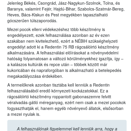
Jelenleg Békés, Csongrád, Jász-Nagykun-Szolnok, Tolna, és
Baranya, valamint Fejér, Hajdú-Bihar, Szabolcs-Szatmár-Bereg,
Heves, Bács-Kiskun és Pest megyékben tapasztalható
gócszerűen túlszaporodás.
Mezei pocok elleni védekezéshez több készítmény is
engedélyezett, ezek felhasználása azonban az év ezen
szakában nem kivitelezhető, ezért a NÉBIH szükséghelyzeti
engedélyt adott ki a Redentin 75 RB rágcsálóirtó készítmény
alkalmazására. A felhasználási előírásokat a növényvédelmi
hatóság folyamatosan a változó körülményekhez igazítja, így –
a kalászos kultúrák és repce után – többek között már
kukoricában és napraforgóban is alkalmazható a betelepedés
megakadályozása érdekében.
A termelőknek azonban tisztába kell lenniük a Redentin
felhasználásából eredő környezeti kockázatokkal. Ez a
rágcsálóirtó készítmény roppantott gabonaszemre felvitt
véralvadás-gátló méreganyag, ezért nem csak a mezei pocokok
fogyaszthatják el, hanem egyéb növényevő állatok, elsősorban
a mezei nyulak is.
A felhasználónak figyelemmel kell lenniük arra, hogy a