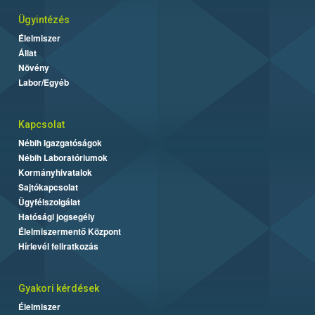
Ügyintézés
Élelmiszer
Állat
Növény
Labor/Egyéb
Kapcsolat
Nébih Igazgatóságok
Nébih Laboratóriumok
Kormányhivatalok
Sajtókapcsolat
Ügyfélszolgálat
Hatósági jogsegély
Élelmiszermentő Központ
Hírlevél feliratkozás
Gyakori kérdések
Élelmiszer