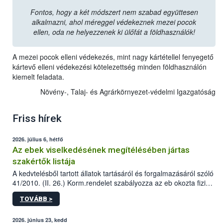
Fontos, hogy a két módszert nem szabad együttesen
alkalmazni, ahol méreggel védekeznek mezei pocok
ellen, oda ne helyezzenek ki ülőfát a földhasználók!
A mezei pocok elleni védekezés, mint nagy kártétellel fenyegető
kártevő elleni védekezési kötelezettség minden földhasználón
kiemelt feladata.
Növény-, Talaj- és Agrárkörnyezet-védelmi Igazgatóság
Friss hírek
2026. július 6, hétfő
Az ebek viselkedésének megítélésében jártas
szakértők listája
A kedvtelésből tartott állatok tartásáról és forgalmazásáról szóló
41/2010. (II. 26.) Korm.rendelet szabályozza az eb okozta fizikai
sérülés, illetve ennek veszélye keletkezésekor felmerülő
TOVÁBB >
hatósági feladatokat, valamint a veszélyes eb tartását és annak
engedélyezését. Ezen eljárások során szükség esetén be kell
vonni az ebek viselkedésének megítélésében jártas szakértőt.
2026. június 23, kedd