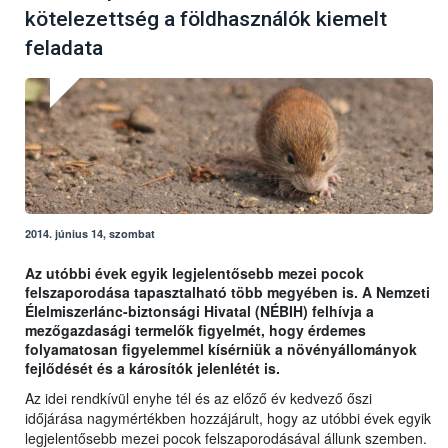
kötelezettség a földhasználók kiemelt
feladata
2014. június 14, szombat
Az utóbbi évek egyik legjelentősebb mezei pocok
felszaporodása tapasztalható több megyében is. A Nemzeti
Élelmiszerlánc-biztonsági Hivatal (NÉBIH) felhívja a
mezőgazdasági termelők figyelmét, hogy érdemes
folyamatosan figyelemmel kísérniük a növényállományok
fejlődését és a károsítók jelenlétét is.
Az idei rendkívül enyhe tél és az előző év kedvező őszi
időjárása nagymértékben hozzájárult, hogy az utóbbi évek egyik
legjelentősebb mezei pocok felszaporodásával állunk szemben.