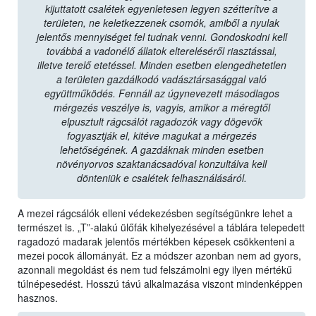
kijuttatott csalétek egyenletesen legyen szétterítve a
területen, ne keletkezzenek csomók, amiből a nyulak
jelentős mennyiséget fel tudnak venni. Gondoskodni kell
továbbá a vadonélő állatok eltereléséről riasztással,
illetve terelő etetéssel. Minden esetben elengedhetetlen
a területen gazdálkodó vadásztársasággal való
együttműködés. Fennáll az úgynevezett másodlagos
mérgezés veszélye is, vagyis, amikor a méregtől
elpusztult rágcsálót ragadozók vagy dögevők
fogyasztják el, kitéve magukat a mérgezés
lehetőségének. A gazdáknak minden esetben
növényorvos szaktanácsadóval konzultálva kell
dönteniük e csalétek felhasználásáról.
A mezei rágcsálók elleni védekezésben segítségünkre lehet a
természet is. „T”-alakú ülőfák kihelyezésével a táblára telepedett
ragadozó madarak jelentős mértékben képesek csökkenteni a
mezei pocok állományát. Ez a módszer azonban nem ad gyors,
azonnali megoldást és nem tud felszámolni egy ilyen mértékű
túlnépesedést. Hosszú távú alkalmazása viszont mindenképpen
hasznos.