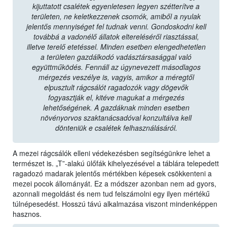
kijuttatott csalétek egyenletesen legyen szétterítve a
területen, ne keletkezzenek csomók, amiből a nyulak
jelentős mennyiséget fel tudnak venni. Gondoskodni kell
továbbá a vadonélő állatok eltereléséről riasztással,
illetve terelő etetéssel. Minden esetben elengedhetetlen
a területen gazdálkodó vadásztársasággal való
együttműködés. Fennáll az úgynevezett másodlagos
mérgezés veszélye is, vagyis, amikor a méregtől
elpusztult rágcsálót ragadozók vagy dögevők
fogyasztják el, kitéve magukat a mérgezés
lehetőségének. A gazdáknak minden esetben
növényorvos szaktanácsadóval konzultálva kell
dönteniük e csalétek felhasználásáról.
A mezei rágcsálók elleni védekezésben segítségünkre lehet a
természet is. „T”-alakú ülőfák kihelyezésével a táblára telepedett
ragadozó madarak jelentős mértékben képesek csökkenteni a
mezei pocok állományát. Ez a módszer azonban nem ad gyors,
azonnali megoldást és nem tud felszámolni egy ilyen mértékű
túlnépesedést. Hosszú távú alkalmazása viszont mindenképpen
hasznos.