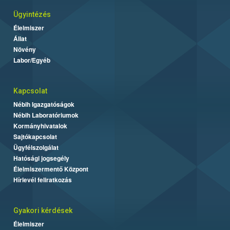
Ügyintézés
Élelmiszer
Állat
Növény
Labor/Egyéb
Kapcsolat
Nébih Igazgatóságok
Nébih Laboratóriumok
Kormányhivatalok
Sajtókapcsolat
Ügyfélszolgálat
Hatósági jogsegély
Élelmiszermentő Központ
Hírlevél feliratkozás
Gyakori kérdések
Élelmiszer