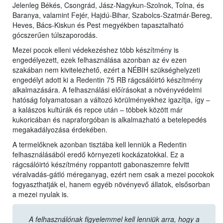
Jelenleg Békés, Csongrád, Jász-Nagykun-Szolnok, Tolna, és
Baranya, valamint Fejér, Hajdú-Bihar, Szabolcs-Szatmár-Bereg,
Heves, Bács-Kiskun és Pest megyékben tapasztalható
gócszerűen túlszaporodás.
Mezei pocok elleni védekezéshez több készítmény is
engedélyezett, ezek felhasználása azonban az év ezen
szakában nem kivitelezhető, ezért a NÉBIH szükséghelyzeti
engedélyt adott ki a Redentin 75 RB rágcsálóirtó készítmény
alkalmazására. A felhasználási előírásokat a növényvédelmi
hatóság folyamatosan a változó körülményekhez igazítja, így –
a kalászos kultúrák és repce után – többek között már
kukoricában és napraforgóban is alkalmazható a betelepedés
megakadályozása érdekében.
A termelőknek azonban tisztába kell lenniük a Redentin
felhasználásából eredő környezeti kockázatokkal. Ez a
rágcsálóirtó készítmény roppantott gabonaszemre felvitt
véralvadás-gátló méreganyag, ezért nem csak a mezei pocokok
fogyaszthatják el, hanem egyéb növényevő állatok, elsősorban
a mezei nyulak is.
A felhasználónak figyelemmel kell lenniük arra, hogy a