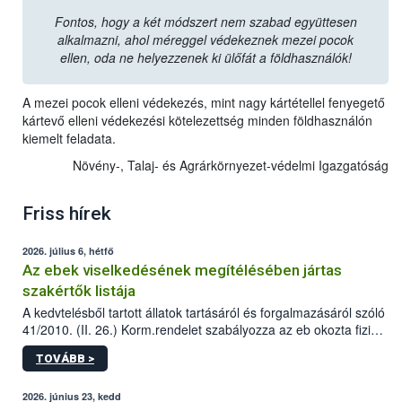
Fontos, hogy a két módszert nem szabad együttesen
alkalmazni, ahol méreggel védekeznek mezei pocok
ellen, oda ne helyezzenek ki ülőfát a földhasználók!
A mezei pocok elleni védekezés, mint nagy kártétellel fenyegető
kártevő elleni védekezési kötelezettség minden földhasználón
kiemelt feladata.
Növény-, Talaj- és Agrárkörnyezet-védelmi Igazgatóság
Friss hírek
2026. július 6, hétfő
Az ebek viselkedésének megítélésében jártas
szakértők listája
A kedvtelésből tartott állatok tartásáról és forgalmazásáról szóló
41/2010. (II. 26.) Korm.rendelet szabályozza az eb okozta fizikai
sérülés, illetve ennek veszélye keletkezésekor felmerülő
TOVÁBB >
hatósági feladatokat, valamint a veszélyes eb tartását és annak
engedélyezését. Ezen eljárások során szükség esetén be kell
vonni az ebek viselkedésének megítélésében jártas szakértőt.
2026. június 23, kedd