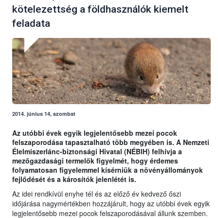
kötelezettség a földhasználók kiemelt
feladata
2014. június 14, szombat
Az utóbbi évek egyik legjelentősebb mezei pocok
felszaporodása tapasztalható több megyében is. A Nemzeti
Élelmiszerlánc-biztonsági Hivatal (NÉBIH) felhívja a
mezőgazdasági termelők figyelmét, hogy érdemes
folyamatosan figyelemmel kísérniük a növényállományok
fejlődését és a károsítók jelenlétét is.
Az idei rendkívül enyhe tél és az előző év kedvező őszi
időjárása nagymértékben hozzájárult, hogy az utóbbi évek egyik
legjelentősebb mezei pocok felszaporodásával állunk szemben.