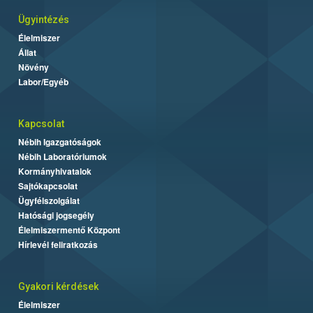
Ügyintézés
Élelmiszer
Állat
Növény
Labor/Egyéb
Kapcsolat
Nébih Igazgatóságok
Nébih Laboratóriumok
Kormányhivatalok
Sajtókapcsolat
Ügyfélszolgálat
Hatósági jogsegély
Élelmiszermentő Központ
Hírlevél feliratkozás
Gyakori kérdések
Élelmiszer