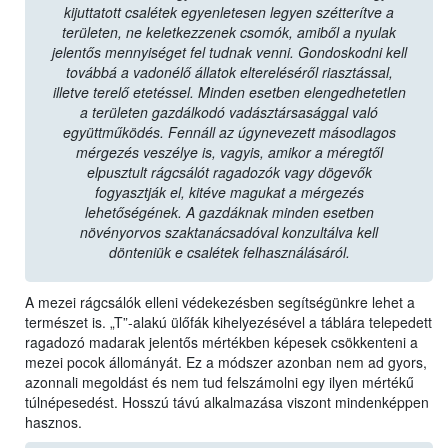
kijuttatott csalétek egyenletesen legyen szétterítve a
területen, ne keletkezzenek csomók, amiből a nyulak
jelentős mennyiséget fel tudnak venni. Gondoskodni kell
továbbá a vadonélő állatok eltereléséről riasztással,
illetve terelő etetéssel. Minden esetben elengedhetetlen
a területen gazdálkodó vadásztársasággal való
együttműködés. Fennáll az úgynevezett másodlagos
mérgezés veszélye is, vagyis, amikor a méregtől
elpusztult rágcsálót ragadozók vagy dögevők
fogyasztják el, kitéve magukat a mérgezés
lehetőségének. A gazdáknak minden esetben
növényorvos szaktanácsadóval konzultálva kell
dönteniük e csalétek felhasználásáról.
A mezei rágcsálók elleni védekezésben segítségünkre lehet a
természet is. „T”-alakú ülőfák kihelyezésével a táblára telepedett
ragadozó madarak jelentős mértékben képesek csökkenteni a
mezei pocok állományát. Ez a módszer azonban nem ad gyors,
azonnali megoldást és nem tud felszámolni egy ilyen mértékű
túlnépesedést. Hosszú távú alkalmazása viszont mindenképpen
hasznos.