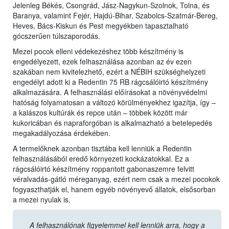
Jelenleg Békés, Csongrád, Jász-Nagykun-Szolnok, Tolna, és
Baranya, valamint Fejér, Hajdú-Bihar, Szabolcs-Szatmár-Bereg,
Heves, Bács-Kiskun és Pest megyékben tapasztalható
gócszerűen túlszaporodás.
Mezei pocok elleni védekezéshez több készítmény is
engedélyezett, ezek felhasználása azonban az év ezen
szakában nem kivitelezhető, ezért a NÉBIH szükséghelyzeti
engedélyt adott ki a Redentin 75 RB rágcsálóirtó készítmény
alkalmazására. A felhasználási előírásokat a növényvédelmi
hatóság folyamatosan a változó körülményekhez igazítja, így –
a kalászos kultúrák és repce után – többek között már
kukoricában és napraforgóban is alkalmazható a betelepedés
megakadályozása érdekében.
A termelőknek azonban tisztába kell lenniük a Redentin
felhasználásából eredő környezeti kockázatokkal. Ez a
rágcsálóirtó készítmény roppantott gabonaszemre felvitt
véralvadás-gátló méreganyag, ezért nem csak a mezei pocokok
fogyaszthatják el, hanem egyéb növényevő állatok, elsősorban
a mezei nyulak is.
A felhasználónak figyelemmel kell lenniük arra, hogy a