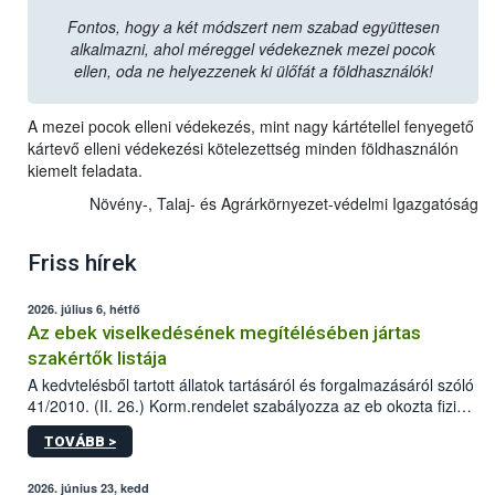
Fontos, hogy a két módszert nem szabad együttesen
alkalmazni, ahol méreggel védekeznek mezei pocok
ellen, oda ne helyezzenek ki ülőfát a földhasználók!
A mezei pocok elleni védekezés, mint nagy kártétellel fenyegető
kártevő elleni védekezési kötelezettség minden földhasználón
kiemelt feladata.
Növény-, Talaj- és Agrárkörnyezet-védelmi Igazgatóság
Friss hírek
2026. július 6, hétfő
Az ebek viselkedésének megítélésében jártas
szakértők listája
A kedvtelésből tartott állatok tartásáról és forgalmazásáról szóló
41/2010. (II. 26.) Korm.rendelet szabályozza az eb okozta fizikai
sérülés, illetve ennek veszélye keletkezésekor felmerülő
TOVÁBB >
hatósági feladatokat, valamint a veszélyes eb tartását és annak
engedélyezését. Ezen eljárások során szükség esetén be kell
vonni az ebek viselkedésének megítélésében jártas szakértőt.
2026. június 23, kedd