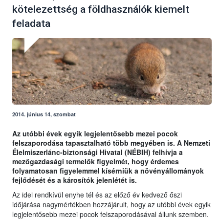
kötelezettség a földhasználók kiemelt
feladata
2014. június 14, szombat
Az utóbbi évek egyik legjelentősebb mezei pocok
felszaporodása tapasztalható több megyében is. A Nemzeti
Élelmiszerlánc-biztonsági Hivatal (NÉBIH) felhívja a
mezőgazdasági termelők figyelmét, hogy érdemes
folyamatosan figyelemmel kísérniük a növényállományok
fejlődését és a károsítók jelenlétét is.
Az idei rendkívül enyhe tél és az előző év kedvező őszi
időjárása nagymértékben hozzájárult, hogy az utóbbi évek egyik
legjelentősebb mezei pocok felszaporodásával állunk szemben.