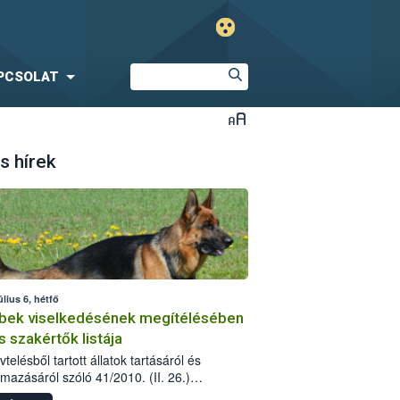
PCSOLAT
s hírek
úlius 6, hétfő
bek viselkedésének megítélésében
s szakértők listája
telésből tartott állatok tartásáról és
lmazásáról szóló 41/2010. (II. 26.)
rendelet szabályozza az eb okozta fizikai