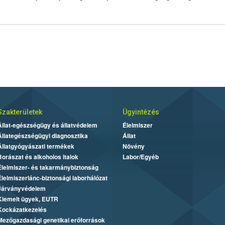
Szakterületek
Ügyintézés
Állat-egészségügy és állatvédelem
Élelmiszer
Állategészségügyi diagnosztika
Állat
Állatgyógyászati termékek
Növény
Borászat és alkoholos italok
Labor/Egyéb
Élelmiszer- és takarmánybiztonság
Élelmiszerlánc-biztonsági laborhálózat
Járványvédelem
Kiemelt ügyek, EUTR
Kockázatkezelés
Mezőgazdasági genetikai erőforrások