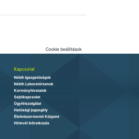
Cookie beállítások
Kapcsolat
Nébih Igazgatóságok
Nébih Laboratóriumok
Kormányhivatalok
Sajtókapcsolat
Ügyfélszolgálat
Hatósági jogsegély
Élelmiszermentő Központ
Hírlevél feliratkozás