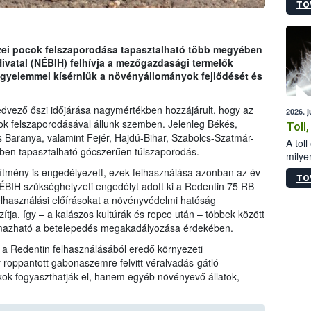
TO
sérül
felme
veszé
Ezen 
zei pocok felszaporodása tapasztalható több megyében
vonni
Hivatal (NÉBIH) felhívja a mezőgazdasági termelők
jártas
igyelemmel kísérniük a növényállományok fejlődését és
kedvező őszi időjárása nagymértékben hozzájárult, hogy az
2026. 
ok felszaporodásával állunk szemben. Jelenleg Békés,
Toll
 Baranya, valamint Fejér, Hajdú-Bihar, Szabolcs-Szatmár-
A tol
ben tapasztalható gócszerűen túlszaporodás.
milyen
illetv
ítmény is engedélyezett, ezek felhasználása azonban az év
TO
ÉBIH szükséghelyzeti engedélyt adott ki a Redentin 75 RB
elhasználási előírásokat a növényvédelmi hatóság
tja, így – a kalászos kultúrák és repce után – többek között
lmazható a betelepedés megakadályozása érdekében.
k a Redentin felhasználásából eredő környezeti
 roppantott gabonaszemre felvitt véralvadás-gátló
k fogyaszthatják el, hanem egyéb növényevő állatok,