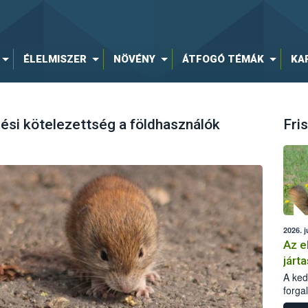
ÉLELMISZER
NÖVÉNY
ÁTFOGÓ TÉMÁK
KA
ési kötelezettség a földhasználók
Fris
2026. j
Az e
járta
A kedv
forga
Korm.