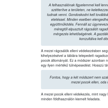
A felhasználónak figyelemmel kell lenni
szétterítve a területen, ne keletkez
tudnak venni. Gondoskodni kell továbbá a 
etetéssel. Minden esetben elengedhe
együttműködés. Fennáll az úgyneveze
méregtől elpusztult rágcsálót raga
mérgezés lehetőségének. A gazdák
konzultálva kell dö
A mezei rágcsálók elleni védekezésben segít
kihelyezésével a táblára telepedett ragad
pocok állományát. Ez a módszer azonban ne
egy ilyen mértékű túlnépesedést. Hosszú t
Fontos, hogy a két módszert nem sza
mezei pocok ellen, oda 
A mezei pocok elleni védekezés, mint nagy k
minden földhasználón kiemelt feladata.