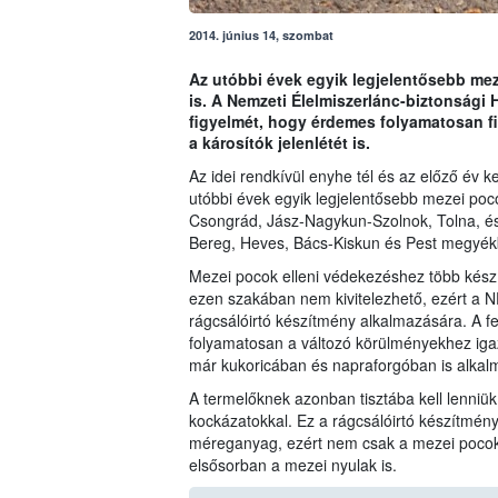
2014. június 14, szombat
Az utóbbi évek egyik legjelentősebb me
is. A Nemzeti Élelmiszerlánc-biztonsági 
figyelmét, hogy érdemes folyamatosan f
a károsítók jelenlétét is.
Az idei rendkívül enyhe tél és az előző év 
utóbbi évek egyik legjelentősebb mezei poc
Csongrád, Jász-Nagykun-Szolnok, Tolna, és
Bereg, Heves, Bács-Kiskun és Pest megyék
Mezei pocok elleni védekezéshez több kész
ezen szakában nem kivitelezhető, ezért a N
rágcsálóirtó készítmény alkalmazására. A f
folyamatosan a változó körülményekhez igazí
már kukoricában és napraforgóban is alka
A termelőknek azonban tisztába kell lenniü
kockázatokkal. Ez a rágcsálóirtó készítmény
méreganyag, ezért nem csak a mezei pocoko
elsősorban a mezei nyulak is.