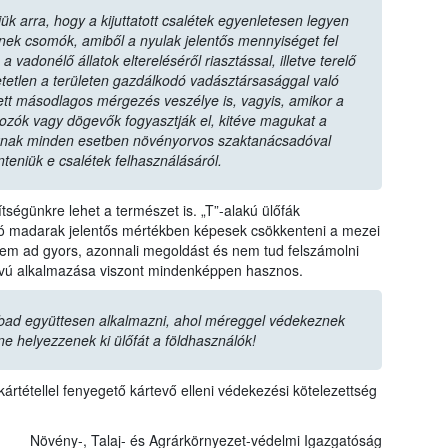
ük arra, hogy a kijuttatott csalétek egyenletesen legyen
zenek csomók, amiből a nyulak jelentős mennyiséget fel
vadonélő állatok eltereléséről riasztással, illetve terelő
tetlen a területen gazdálkodó vadásztársasággal való
tt másodlagos mérgezés veszélye is, vagyis, amikor a
dozók vagy dögevők fogyasztják el, kitéve magukat a
nak minden esetben növényorvos szaktanácsadóval
nteniük e csalétek felhasználásáról.
ségünkre lehet a természet is. „T”-alakú ülőfák
ozó madarak jelentős mértékben képesek csökkenteni a mezei
m ad gyors, azonnali megoldást és nem tud felszámolni
ávú alkalmazása viszont mindenképpen hasznos.
bad együttesen alkalmazni, ahol méreggel védekeznek
ne helyezzenek ki ülőfát a földhasználók!
ártétellel fenyegető kártevő elleni védekezési kötelezettség
Növény-, Talaj- és Agrárkörnyezet-védelmi Igazgatóság