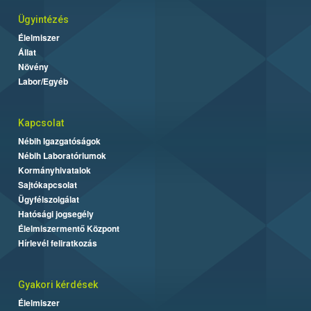
Ügyintézés
Élelmiszer
Állat
Növény
Labor/Egyéb
Kapcsolat
Nébih Igazgatóságok
Nébih Laboratóriumok
Kormányhivatalok
Sajtókapcsolat
Ügyfélszolgálat
Hatósági jogsegély
Élelmiszermentő Központ
Hírlevél feliratkozás
Gyakori kérdések
Élelmiszer