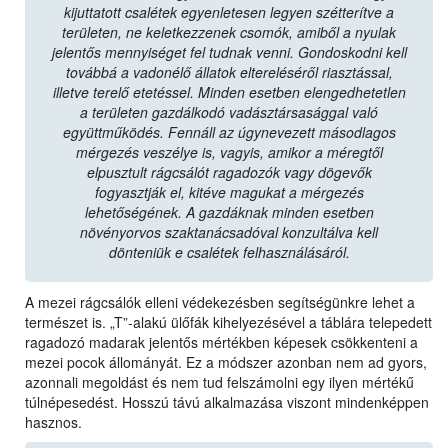
kijuttatott csalétek egyenletesen legyen szétterítve a
területen, ne keletkezzenek csomók, amiből a nyulak
jelentős mennyiséget fel tudnak venni. Gondoskodni kell
továbbá a vadonélő állatok eltereléséről riasztással,
illetve terelő etetéssel. Minden esetben elengedhetetlen
a területen gazdálkodó vadásztársasággal való
együttműködés. Fennáll az úgynevezett másodlagos
mérgezés veszélye is, vagyis, amikor a méregtől
elpusztult rágcsálót ragadozók vagy dögevők
fogyasztják el, kitéve magukat a mérgezés
lehetőségének. A gazdáknak minden esetben
növényorvos szaktanácsadóval konzultálva kell
dönteniük e csalétek felhasználásáról.
A mezei rágcsálók elleni védekezésben segítségünkre lehet a
természet is. „T”-alakú ülőfák kihelyezésével a táblára telepedett
ragadozó madarak jelentős mértékben képesek csökkenteni a
mezei pocok állományát. Ez a módszer azonban nem ad gyors,
azonnali megoldást és nem tud felszámolni egy ilyen mértékű
túlnépesedést. Hosszú távú alkalmazása viszont mindenképpen
hasznos.