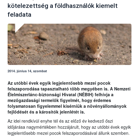
kötelezettség a földhasználók kiemelt
feladata
2014. június 14, szombat
Az utóbbi évek egyik legjelentősebb mezei pocok
felszaporodása tapasztalható több megyében is. A Nemzeti
Élelmiszerlánc-biztonsági Hivatal (NÉBIH) felhívja a
mezőgazdasági termelők figyelmét, hogy érdemes
folyamatosan figyelemmel kísérniük a növényállományok
fejlődését és a károsítók jelenlétét is.
Az idei rendkívül enyhe tél és az előző év kedvező őszi
időjárása nagymértékben hozzájárult, hogy az utóbbi évek egyik
legjelentősebb mezei pocok felszaporodásával állunk szemben.