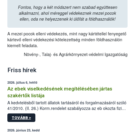
Fontos, hogy a két módszert nem szabad együttesen
alkalmazni, ahol méreggel védekeznek mezei pocok
ellen, oda ne helyezzenek ki ülőfát a földhasználók!
A mezei pocok elleni védekezés, mint nagy kártétellel fenyegető
kártevő elleni védekezési kötelezettség minden földhasználón
kiemelt feladata.
Növény-, Talaj- és Agrárkörnyezet-védelmi Igazgatóság
Friss hírek
2026. július 6, hétfő
Az ebek viselkedésének megítélésében jártas
szakértők listája
A kedvtelésből tartott állatok tartásáról és forgalmazásáról szóló
41/2010. (II. 26.) Korm.rendelet szabályozza az eb okozta fizikai
sérülés, illetve ennek veszélye keletkezésekor felmerülő
TOVÁBB >
hatósági feladatokat, valamint a veszélyes eb tartását és annak
engedélyezését. Ezen eljárások során szükség esetén be kell
vonni az ebek viselkedésének megítélésében jártas szakértőt.
2026. június 23, kedd