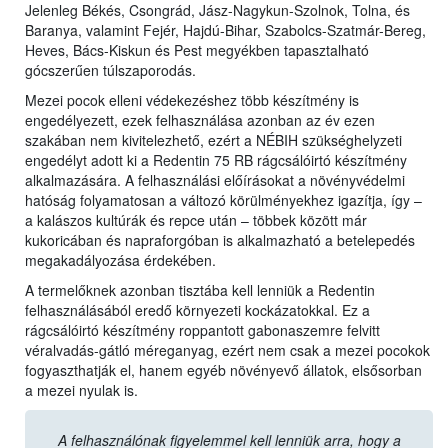
Jelenleg Békés, Csongrád, Jász-Nagykun-Szolnok, Tolna, és
Baranya, valamint Fejér, Hajdú-Bihar, Szabolcs-Szatmár-Bereg,
Heves, Bács-Kiskun és Pest megyékben tapasztalható
gócszerűen túlszaporodás.
Mezei pocok elleni védekezéshez több készítmény is
engedélyezett, ezek felhasználása azonban az év ezen
szakában nem kivitelezhető, ezért a NÉBIH szükséghelyzeti
engedélyt adott ki a Redentin 75 RB rágcsálóirtó készítmény
alkalmazására. A felhasználási előírásokat a növényvédelmi
hatóság folyamatosan a változó körülményekhez igazítja, így –
a kalászos kultúrák és repce után – többek között már
kukoricában és napraforgóban is alkalmazható a betelepedés
megakadályozása érdekében.
A termelőknek azonban tisztába kell lenniük a Redentin
felhasználásából eredő környezeti kockázatokkal. Ez a
rágcsálóirtó készítmény roppantott gabonaszemre felvitt
véralvadás-gátló méreganyag, ezért nem csak a mezei pocokok
fogyaszthatják el, hanem egyéb növényevő állatok, elsősorban
a mezei nyulak is.
A felhasználónak figyelemmel kell lenniük arra, hogy a