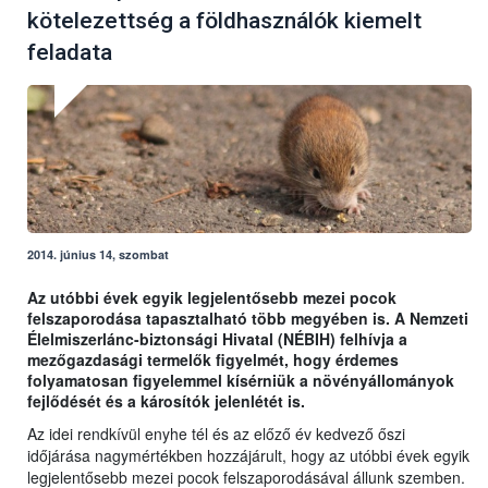
kötelezettség a földhasználók kiemelt
feladata
2014. június 14, szombat
Az utóbbi évek egyik legjelentősebb mezei pocok
felszaporodása tapasztalható több megyében is. A Nemzeti
Élelmiszerlánc-biztonsági Hivatal (NÉBIH) felhívja a
mezőgazdasági termelők figyelmét, hogy érdemes
folyamatosan figyelemmel kísérniük a növényállományok
fejlődését és a károsítók jelenlétét is.
Az idei rendkívül enyhe tél és az előző év kedvező őszi
időjárása nagymértékben hozzájárult, hogy az utóbbi évek egyik
legjelentősebb mezei pocok felszaporodásával állunk szemben.