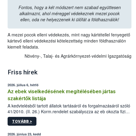
Fontos, hogy a két módszert nem szabad együttesen
alkalmazni, ahol méreggel védekeznek mezei pocok
ellen, oda ne helyezzenek ki ülőfát a földhasználók!
A mezei pocok elleni védekezés, mint nagy kártétellel fenyegető
kártevő elleni védekezési kötelezettség minden földhasználón
kiemelt feladata.
Növény-, Talaj- és Agrárkörnyezet-védelmi Igazgatóság
Friss hírek
2026. július 6, hétfő
Az ebek viselkedésének megítélésében jártas
szakértők listája
A kedvtelésből tartott állatok tartásáról és forgalmazásáról szóló
41/2010. (II. 26.) Korm.rendelet szabályozza az eb okozta fizikai
sérülés, illetve ennek veszélye keletkezésekor felmerülő
TOVÁBB >
hatósági feladatokat, valamint a veszélyes eb tartását és annak
engedélyezését. Ezen eljárások során szükség esetén be kell
vonni az ebek viselkedésének megítélésében jártas szakértőt.
2026. június 23, kedd