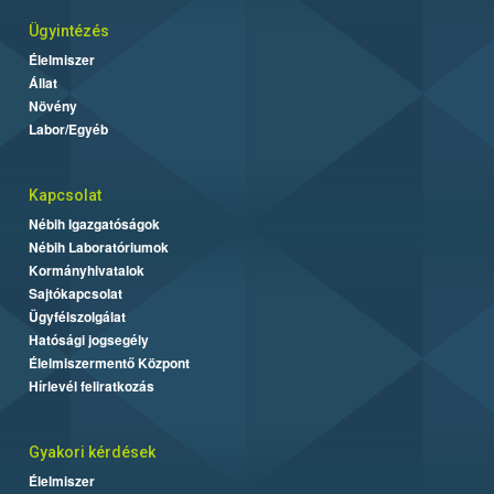
Ügyintézés
Élelmiszer
Állat
Növény
Labor/Egyéb
Kapcsolat
Nébih Igazgatóságok
Nébih Laboratóriumok
Kormányhivatalok
Sajtókapcsolat
Ügyfélszolgálat
Hatósági jogsegély
Élelmiszermentő Központ
Hírlevél feliratkozás
Gyakori kérdések
Élelmiszer