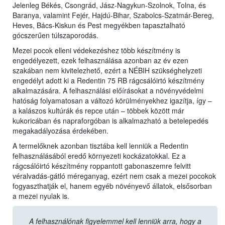
Jelenleg Békés, Csongrád, Jász-Nagykun-Szolnok, Tolna, és
Baranya, valamint Fejér, Hajdú-Bihar, Szabolcs-Szatmár-Bereg,
Heves, Bács-Kiskun és Pest megyékben tapasztalható
gócszerűen túlszaporodás.
Mezei pocok elleni védekezéshez több készítmény is
engedélyezett, ezek felhasználása azonban az év ezen
szakában nem kivitelezhető, ezért a NÉBIH szükséghelyzeti
engedélyt adott ki a Redentin 75 RB rágcsálóirtó készítmény
alkalmazására. A felhasználási előírásokat a növényvédelmi
hatóság folyamatosan a változó körülményekhez igazítja, így –
a kalászos kultúrák és repce után – többek között már
kukoricában és napraforgóban is alkalmazható a betelepedés
megakadályozása érdekében.
A termelőknek azonban tisztába kell lenniük a Redentin
felhasználásából eredő környezeti kockázatokkal. Ez a
rágcsálóirtó készítmény roppantott gabonaszemre felvitt
véralvadás-gátló méreganyag, ezért nem csak a mezei pocokok
fogyaszthatják el, hanem egyéb növényevő állatok, elsősorban
a mezei nyulak is.
A felhasználónak figyelemmel kell lenniük arra, hogy a