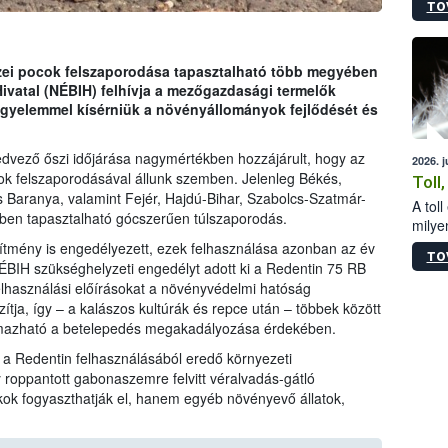
TO
sérül
felme
veszé
Ezen 
zei pocok felszaporodása tapasztalható több megyében
vonni
Hivatal (NÉBIH) felhívja a mezőgazdasági termelők
jártas
igyelemmel kísérniük a növényállományok fejlődését és
kedvező őszi időjárása nagymértékben hozzájárult, hogy az
2026. 
ok felszaporodásával állunk szemben. Jelenleg Békés,
Toll
 Baranya, valamint Fejér, Hajdú-Bihar, Szabolcs-Szatmár-
A tol
ben tapasztalható gócszerűen túlszaporodás.
milyen
illetv
ítmény is engedélyezett, ezek felhasználása azonban az év
TO
ÉBIH szükséghelyzeti engedélyt adott ki a Redentin 75 RB
elhasználási előírásokat a növényvédelmi hatóság
tja, így – a kalászos kultúrák és repce után – többek között
lmazható a betelepedés megakadályozása érdekében.
k a Redentin felhasználásából eredő környezeti
 roppantott gabonaszemre felvitt véralvadás-gátló
k fogyaszthatják el, hanem egyéb növényevő állatok,