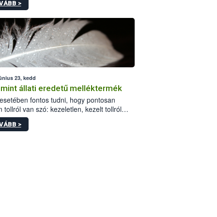
VÁBB >
és, illetve ennek veszélye keletkezésekor
rülő hatósági feladatokat, valamint a
lyes eb tartását és annak engedélyezését.
eljárások során szükség esetén be kell
 az ebek viselkedésének megítélésében
 szakértőt.
június 23, kedd
, mint állati eredetű melléktermék
l esetében fontos tudni, hogy pontosan
 tollról van szó: kezeletlen, kezelt tollról
e olyan, amely elérte a „végpontját”.
VÁBB >