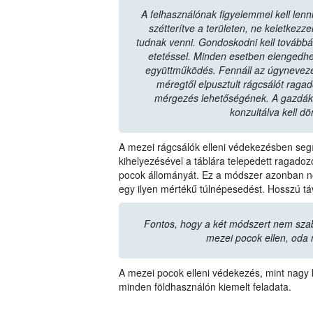
A felhasználónak figyelemmel kell lenni
szétterítve a területen, ne keletkez
tudnak venni. Gondoskodni kell továbbá a 
etetéssel. Minden esetben elengedhe
együttműködés. Fennáll az úgyneveze
méregtől elpusztult rágcsálót raga
mérgezés lehetőségének. A gazdák
konzultálva kell dö
A mezei rágcsálók elleni védekezésben segít
kihelyezésével a táblára telepedett ragad
pocok állományát. Ez a módszer azonban ne
egy ilyen mértékű túlnépesedést. Hosszú t
Fontos, hogy a két módszert nem sza
mezei pocok ellen, oda 
A mezei pocok elleni védekezés, mint nagy k
minden földhasználón kiemelt feladata.