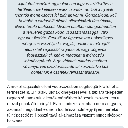
kijuttatott csalétek egyenletesen legyen szétterítve a
területen, ne keletkezzenek csomók, amiből a nyulak
jelentős mennyiséget fel tudnak venni. Gondoskodni kell
továbbá a vadonélő állatok eltereléséről riasztással,
illetve terelő etetéssel. Minden esetben elengedhetetlen
a területen gazdálkodó vadásztársasággal való
együttműködés. Fennáll az úgynevezett másodlagos
mérgezés veszélye is, vagyis, amikor a méregtől
elpusztult rágcsálót ragadozók vagy dögevők
fogyasztják el, kitéve magukat a mérgezés
lehetőségének. A gazdáknak minden esetben
növényorvos szaktanácsadóval konzultálva kell
dönteniük e csalétek felhasználásáról.
A mezei rágcsálók elleni védekezésben segítségünkre lehet a
természet is. „T”-alakú ülőfák kihelyezésével a táblára telepedett
ragadozó madarak jelentős mértékben képesek csökkenteni a
mezei pocok állományát. Ez a módszer azonban nem ad gyors,
azonnali megoldást és nem tud felszámolni egy ilyen mértékű
túlnépesedést. Hosszú távú alkalmazása viszont mindenképpen
hasznos.