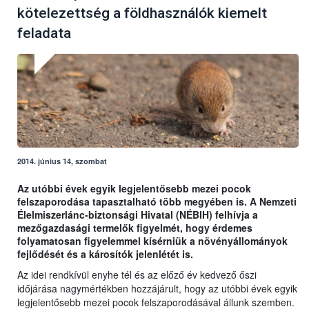
kötelezettség a földhasználók kiemelt
feladata
2014. június 14, szombat
Az utóbbi évek egyik legjelentősebb mezei pocok
felszaporodása tapasztalható több megyében is. A Nemzeti
Élelmiszerlánc-biztonsági Hivatal (NÉBIH) felhívja a
mezőgazdasági termelők figyelmét, hogy érdemes
folyamatosan figyelemmel kísérniük a növényállományok
fejlődését és a károsítók jelenlétét is.
Az idei rendkívül enyhe tél és az előző év kedvező őszi
időjárása nagymértékben hozzájárult, hogy az utóbbi évek egyik
legjelentősebb mezei pocok felszaporodásával állunk szemben.