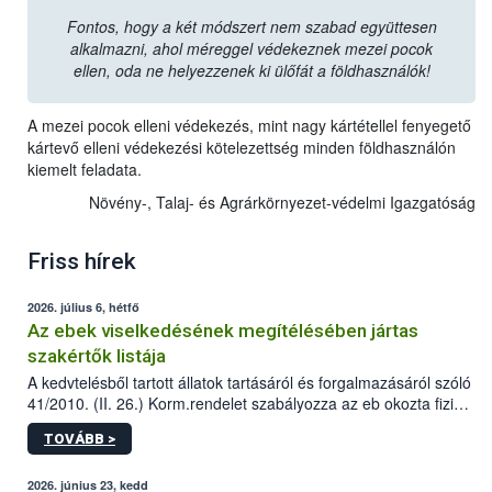
Fontos, hogy a két módszert nem szabad együttesen
alkalmazni, ahol méreggel védekeznek mezei pocok
ellen, oda ne helyezzenek ki ülőfát a földhasználók!
A mezei pocok elleni védekezés, mint nagy kártétellel fenyegető
kártevő elleni védekezési kötelezettség minden földhasználón
kiemelt feladata.
Növény-, Talaj- és Agrárkörnyezet-védelmi Igazgatóság
Friss hírek
2026. július 6, hétfő
Az ebek viselkedésének megítélésében jártas
szakértők listája
A kedvtelésből tartott állatok tartásáról és forgalmazásáról szóló
41/2010. (II. 26.) Korm.rendelet szabályozza az eb okozta fizikai
sérülés, illetve ennek veszélye keletkezésekor felmerülő
TOVÁBB >
hatósági feladatokat, valamint a veszélyes eb tartását és annak
engedélyezését. Ezen eljárások során szükség esetén be kell
vonni az ebek viselkedésének megítélésében jártas szakértőt.
2026. június 23, kedd