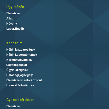
Ügyintézés
Élelmiszer
Állat
Növény
Labor/Egyéb
Kapcsolat
Nébih Igazgatóságok
Nébih Laboratóriumok
Kormányhivatalok
Sajtókapcsolat
Ügyfélszolgálat
Hatósági jogsegély
Élelmiszermentő Központ
Hírlevél feliratkozás
Gyakori kérdések
Élelmiszer