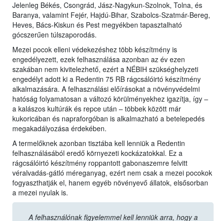
Jelenleg Békés, Csongrád, Jász-Nagykun-Szolnok, Tolna, és
Baranya, valamint Fejér, Hajdú-Bihar, Szabolcs-Szatmár-Bereg,
Heves, Bács-Kiskun és Pest megyékben tapasztalható
gócszerűen túlszaporodás.
Mezei pocok elleni védekezéshez több készítmény is
engedélyezett, ezek felhasználása azonban az év ezen
szakában nem kivitelezhető, ezért a NÉBIH szükséghelyzeti
engedélyt adott ki a Redentin 75 RB rágcsálóirtó készítmény
alkalmazására. A felhasználási előírásokat a növényvédelmi
hatóság folyamatosan a változó körülményekhez igazítja, így –
a kalászos kultúrák és repce után – többek között már
kukoricában és napraforgóban is alkalmazható a betelepedés
megakadályozása érdekében.
A termelőknek azonban tisztába kell lenniük a Redentin
felhasználásából eredő környezeti kockázatokkal. Ez a
rágcsálóirtó készítmény roppantott gabonaszemre felvitt
véralvadás-gátló méreganyag, ezért nem csak a mezei pocokok
fogyaszthatják el, hanem egyéb növényevő állatok, elsősorban
a mezei nyulak is.
A felhasználónak figyelemmel kell lenniük arra, hogy a