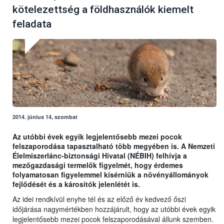
kötelezettség a földhasználók kiemelt
feladata
2014. június 14, szombat
Az utóbbi évek egyik legjelentősebb mezei pocok
felszaporodása tapasztalható több megyében is. A Nemzeti
Élelmiszerlánc-biztonsági Hivatal (NÉBIH) felhívja a
mezőgazdasági termelők figyelmét, hogy érdemes
folyamatosan figyelemmel kísérniük a növényállományok
fejlődését és a károsítók jelenlétét is.
Az idei rendkívül enyhe tél és az előző év kedvező őszi
időjárása nagymértékben hozzájárult, hogy az utóbbi évek egyik
legjelentősebb mezei pocok felszaporodásával állunk szemben.