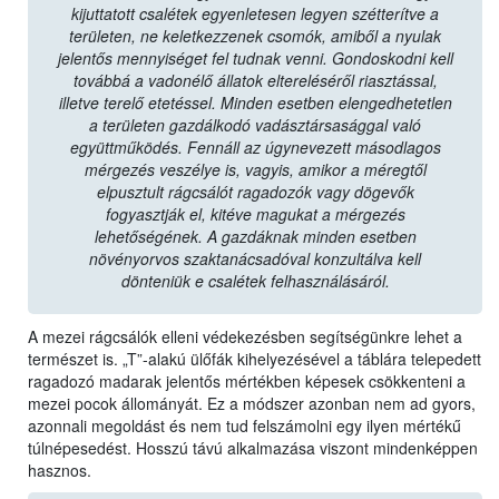
kijuttatott csalétek egyenletesen legyen szétterítve a
területen, ne keletkezzenek csomók, amiből a nyulak
jelentős mennyiséget fel tudnak venni. Gondoskodni kell
továbbá a vadonélő állatok eltereléséről riasztással,
illetve terelő etetéssel. Minden esetben elengedhetetlen
a területen gazdálkodó vadásztársasággal való
együttműködés. Fennáll az úgynevezett másodlagos
mérgezés veszélye is, vagyis, amikor a méregtől
elpusztult rágcsálót ragadozók vagy dögevők
fogyasztják el, kitéve magukat a mérgezés
lehetőségének. A gazdáknak minden esetben
növényorvos szaktanácsadóval konzultálva kell
dönteniük e csalétek felhasználásáról.
A mezei rágcsálók elleni védekezésben segítségünkre lehet a
természet is. „T”-alakú ülőfák kihelyezésével a táblára telepedett
ragadozó madarak jelentős mértékben képesek csökkenteni a
mezei pocok állományát. Ez a módszer azonban nem ad gyors,
azonnali megoldást és nem tud felszámolni egy ilyen mértékű
túlnépesedést. Hosszú távú alkalmazása viszont mindenképpen
hasznos.