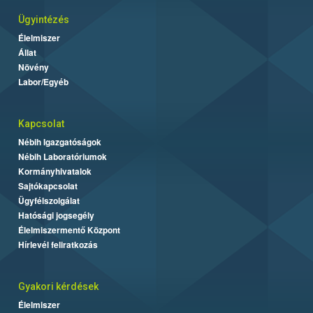
Ügyintézés
Élelmiszer
Állat
Növény
Labor/Egyéb
Kapcsolat
Nébih Igazgatóságok
Nébih Laboratóriumok
Kormányhivatalok
Sajtókapcsolat
Ügyfélszolgálat
Hatósági jogsegély
Élelmiszermentő Központ
Hírlevél feliratkozás
Gyakori kérdések
Élelmiszer