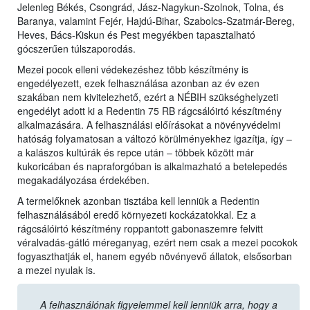
Jelenleg Békés, Csongrád, Jász-Nagykun-Szolnok, Tolna, és
Baranya, valamint Fejér, Hajdú-Bihar, Szabolcs-Szatmár-Bereg,
Heves, Bács-Kiskun és Pest megyékben tapasztalható
gócszerűen túlszaporodás.
Mezei pocok elleni védekezéshez több készítmény is
engedélyezett, ezek felhasználása azonban az év ezen
szakában nem kivitelezhető, ezért a NÉBIH szükséghelyzeti
engedélyt adott ki a Redentin 75 RB rágcsálóirtó készítmény
alkalmazására. A felhasználási előírásokat a növényvédelmi
hatóság folyamatosan a változó körülményekhez igazítja, így –
a kalászos kultúrák és repce után – többek között már
kukoricában és napraforgóban is alkalmazható a betelepedés
megakadályozása érdekében.
A termelőknek azonban tisztába kell lenniük a Redentin
felhasználásából eredő környezeti kockázatokkal. Ez a
rágcsálóirtó készítmény roppantott gabonaszemre felvitt
véralvadás-gátló méreganyag, ezért nem csak a mezei pocokok
fogyaszthatják el, hanem egyéb növényevő állatok, elsősorban
a mezei nyulak is.
A felhasználónak figyelemmel kell lenniük arra, hogy a