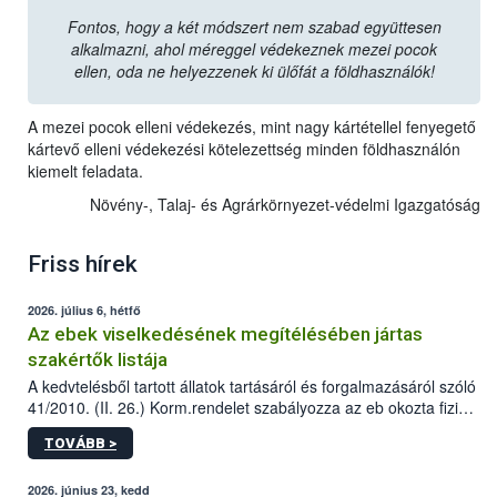
Fontos, hogy a két módszert nem szabad együttesen
alkalmazni, ahol méreggel védekeznek mezei pocok
ellen, oda ne helyezzenek ki ülőfát a földhasználók!
A mezei pocok elleni védekezés, mint nagy kártétellel fenyegető
kártevő elleni védekezési kötelezettség minden földhasználón
kiemelt feladata.
Növény-, Talaj- és Agrárkörnyezet-védelmi Igazgatóság
Friss hírek
2026. július 6, hétfő
Az ebek viselkedésének megítélésében jártas
szakértők listája
A kedvtelésből tartott állatok tartásáról és forgalmazásáról szóló
41/2010. (II. 26.) Korm.rendelet szabályozza az eb okozta fizikai
sérülés, illetve ennek veszélye keletkezésekor felmerülő
TOVÁBB >
hatósági feladatokat, valamint a veszélyes eb tartását és annak
engedélyezését. Ezen eljárások során szükség esetén be kell
vonni az ebek viselkedésének megítélésében jártas szakértőt.
2026. június 23, kedd