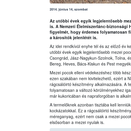
2014. június 14, szombat
Az utóbbi évek egyik legjelentősebb me
is. A Nemzeti Élelmiszerlánc-biztonsági 
figyelmét, hogy érdemes folyamatosan f
a károsítók jelenlétét is.
Az idei rendkívül enyhe tél és az előző év 
utóbbi évek egyik legjelentősebb mezei poc
Csongrád, Jász-Nagykun-Szolnok, Tolna, és
Bereg, Heves, Bács-Kiskun és Pest megyék
Mezei pocok elleni védekezéshez több kész
ezen szakában nem kivitelezhető, ezért a N
rágcsálóirtó készítmény alkalmazására. A f
folyamatosan a változó körülményekhez igazí
már kukoricában és napraforgóban is alka
A termelőknek azonban tisztába kell lenniü
kockázatokkal. Ez a rágcsálóirtó készítmény
méreganyag, ezért nem csak a mezei pocoko
elsősorban a mezei nyulak is.