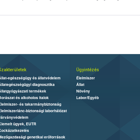
Szakterületek
Ügyintézés
Állat-egészségügy és állatvédelem
Élelmiszer
Állategészségügyi diagnosztika
Állat
Állatgyógyászati termékek
Növény
Borászat és alkoholos italok
Labor/Egyéb
Élelmiszer- és takarmánybiztonság
Élelmiszerlánc-biztonsági laborhálózat
Járványvédelem
Kiemelt ügyek, EUTR
Kockázatkezelés
Mezőgazdasági genetikai erőforrások