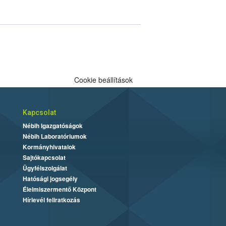
Cookie beállítások
Kapcsolat
Nébih Igazgatóságok
Nébih Laboratóriumok
Kormányhivatalok
Sajtókapcsolat
Ügyfélszolgálat
Hatósági jogsegély
Élelmiszermentő Központ
Hírlevél feliratkozás