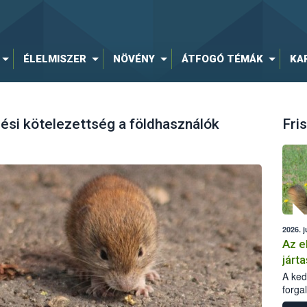
ÉLELMISZER
NÖVÉNY
ÁTFOGÓ TÉMÁK
KA
ési kötelezettség a földhasználók
Fris
2026. j
Az e
járta
A kedv
forga
Korm.