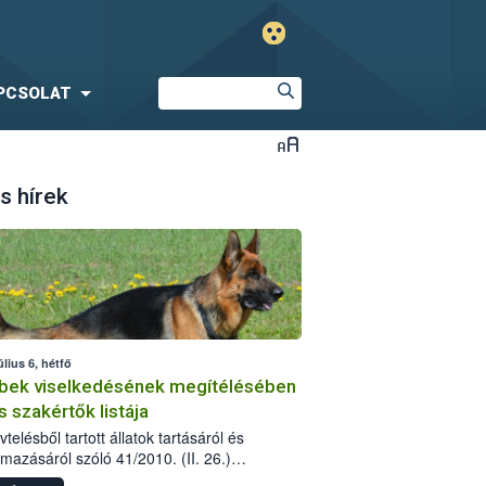
PCSOLAT
s hírek
úlius 6, hétfő
bek viselkedésének megítélésében
s szakértők listája
telésből tartott állatok tartásáról és
lmazásáról szóló 41/2010. (II. 26.)
rendelet szabályozza az eb okozta fizikai