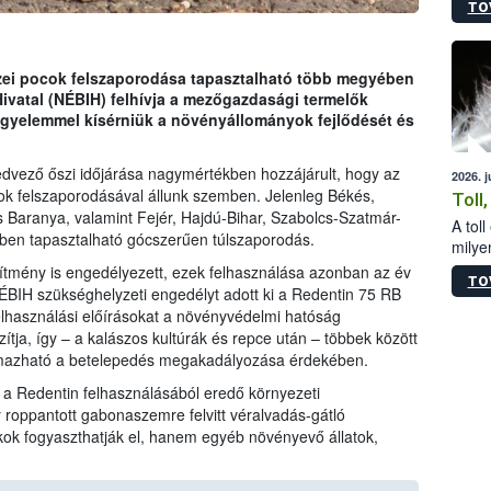
TO
sérül
felme
veszé
Ezen 
zei pocok felszaporodása tapasztalható több megyében
vonni
Hivatal (NÉBIH) felhívja a mezőgazdasági termelők
jártas
igyelemmel kísérniük a növényállományok fejlődését és
kedvező őszi időjárása nagymértékben hozzájárult, hogy az
2026. 
ok felszaporodásával állunk szemben. Jelenleg Békés,
Toll
 Baranya, valamint Fejér, Hajdú-Bihar, Szabolcs-Szatmár-
A tol
ben tapasztalható gócszerűen túlszaporodás.
milyen
illetv
ítmény is engedélyezett, ezek felhasználása azonban az év
TO
ÉBIH szükséghelyzeti engedélyt adott ki a Redentin 75 RB
elhasználási előírásokat a növényvédelmi hatóság
tja, így – a kalászos kultúrák és repce után – többek között
lmazható a betelepedés megakadályozása érdekében.
k a Redentin felhasználásából eredő környezeti
 roppantott gabonaszemre felvitt véralvadás-gátló
k fogyaszthatják el, hanem egyéb növényevő állatok,