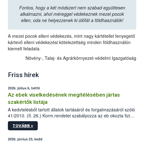
Fontos, hogy a két módszert nem szabad együttesen
alkalmazni, ahol méreggel védekeznek mezei pocok
ellen, oda ne helyezzenek ki ülőfát a földhasználók!
A mezei pocok elleni védekezés, mint nagy kártétellel fenyegető
kártevő elleni védekezési kötelezettség minden földhasználón
kiemelt feladata.
Növény-, Talaj- és Agrárkörnyezet-védelmi Igazgatóság
Friss hírek
2026. július 6, hétfő
Az ebek viselkedésének megítélésében jártas
szakértők listája
A kedvtelésből tartott állatok tartásáról és forgalmazásáról szóló
41/2010. (II. 26.) Korm.rendelet szabályozza az eb okozta fizikai
sérülés, illetve ennek veszélye keletkezésekor felmerülő
TOVÁBB >
hatósági feladatokat, valamint a veszélyes eb tartását és annak
engedélyezését. Ezen eljárások során szükség esetén be kell
vonni az ebek viselkedésének megítélésében jártas szakértőt.
2026. június 23, kedd