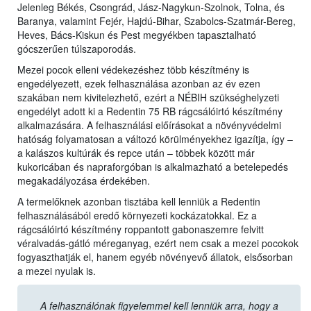
Jelenleg Békés, Csongrád, Jász-Nagykun-Szolnok, Tolna, és
Baranya, valamint Fejér, Hajdú-Bihar, Szabolcs-Szatmár-Bereg,
Heves, Bács-Kiskun és Pest megyékben tapasztalható
gócszerűen túlszaporodás.
Mezei pocok elleni védekezéshez több készítmény is
engedélyezett, ezek felhasználása azonban az év ezen
szakában nem kivitelezhető, ezért a NÉBIH szükséghelyzeti
engedélyt adott ki a Redentin 75 RB rágcsálóirtó készítmény
alkalmazására. A felhasználási előírásokat a növényvédelmi
hatóság folyamatosan a változó körülményekhez igazítja, így –
a kalászos kultúrák és repce után – többek között már
kukoricában és napraforgóban is alkalmazható a betelepedés
megakadályozása érdekében.
A termelőknek azonban tisztába kell lenniük a Redentin
felhasználásából eredő környezeti kockázatokkal. Ez a
rágcsálóirtó készítmény roppantott gabonaszemre felvitt
véralvadás-gátló méreganyag, ezért nem csak a mezei pocokok
fogyaszthatják el, hanem egyéb növényevő állatok, elsősorban
a mezei nyulak is.
A felhasználónak figyelemmel kell lenniük arra, hogy a