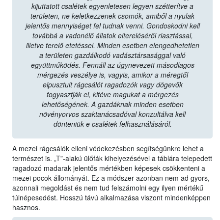
kijuttatott csalétek egyenletesen legyen szétterítve a
területen, ne keletkezzenek csomók, amiből a nyulak
jelentős mennyiséget fel tudnak venni. Gondoskodni kell
továbbá a vadonélő állatok eltereléséről riasztással,
illetve terelő etetéssel. Minden esetben elengedhetetlen
a területen gazdálkodó vadásztársasággal való
együttműködés. Fennáll az úgynevezett másodlagos
mérgezés veszélye is, vagyis, amikor a méregtől
elpusztult rágcsálót ragadozók vagy dögevők
fogyasztják el, kitéve magukat a mérgezés
lehetőségének. A gazdáknak minden esetben
növényorvos szaktanácsadóval konzultálva kell
dönteniük e csalétek felhasználásáról.
A mezei rágcsálók elleni védekezésben segítségünkre lehet a
természet is. „T”-alakú ülőfák kihelyezésével a táblára telepedett
ragadozó madarak jelentős mértékben képesek csökkenteni a
mezei pocok állományát. Ez a módszer azonban nem ad gyors,
azonnali megoldást és nem tud felszámolni egy ilyen mértékű
túlnépesedést. Hosszú távú alkalmazása viszont mindenképpen
hasznos.