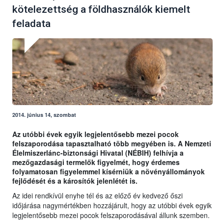
kötelezettség a földhasználók kiemelt
feladata
2014. június 14, szombat
Az utóbbi évek egyik legjelentősebb mezei pocok
felszaporodása tapasztalható több megyében is. A Nemzeti
Élelmiszerlánc-biztonsági Hivatal (NÉBIH) felhívja a
mezőgazdasági termelők figyelmét, hogy érdemes
folyamatosan figyelemmel kísérniük a növényállományok
fejlődését és a károsítók jelenlétét is.
Az idei rendkívül enyhe tél és az előző év kedvező őszi
időjárása nagymértékben hozzájárult, hogy az utóbbi évek egyik
legjelentősebb mezei pocok felszaporodásával állunk szemben.