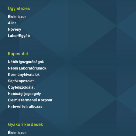
Ügyintézés
Élelmiszer
Állat
Növény
Labor/Egyéb
Kapcsolat
Nébih Igazgatóságok
Nébih Laboratóriumok
Kormányhivatalok
Sajtókapcsolat
Ügyfélszolgálat
Hatósági jogsegély
Élelmiszermentő Központ
Hírlevél feliratkozás
Gyakori kérdések
Élelmiszer