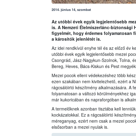
2014. június 14, szombat
Az utóbbi évek egyik legjelentősebb me
is. A Nemzeti Élelmiszerlánc-biztonsági 
figyelmét, hogy érdemes folyamatosan f
a károsítók jelenlétét is.
Az idei rendkívül enyhe tél és az előző év 
utóbbi évek egyik legjelentősebb mezei poc
Csongrád, Jász-Nagykun-Szolnok, Tolna, és
Bereg, Heves, Bács-Kiskun és Pest megyék
Mezei pocok elleni védekezéshez több kész
ezen szakában nem kivitelezhető, ezért a N
rágcsálóirtó készítmény alkalmazására. A f
folyamatosan a változó körülményekhez igazí
már kukoricában és napraforgóban is alka
A termelőknek azonban tisztába kell lenniü
kockázatokkal. Ez a rágcsálóirtó készítmény
méreganyag, ezért nem csak a mezei pocoko
elsősorban a mezei nyulak is.