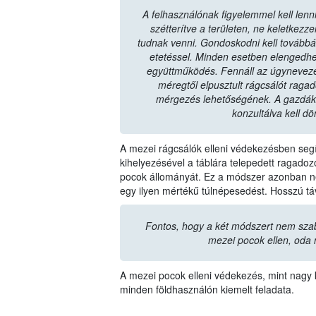
A felhasználónak figyelemmel kell lenni
szétterítve a területen, ne keletkez
tudnak venni. Gondoskodni kell továbbá a 
etetéssel. Minden esetben elengedhe
együttműködés. Fennáll az úgyneveze
méregtől elpusztult rágcsálót raga
mérgezés lehetőségének. A gazdák
konzultálva kell dö
A mezei rágcsálók elleni védekezésben segít
kihelyezésével a táblára telepedett ragad
pocok állományát. Ez a módszer azonban ne
egy ilyen mértékű túlnépesedést. Hosszú t
Fontos, hogy a két módszert nem sza
mezei pocok ellen, oda 
A mezei pocok elleni védekezés, mint nagy k
minden földhasználón kiemelt feladata.