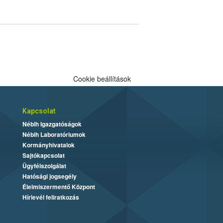
Cookie beállítások
Kapcsolat
Nébih Igazgatóságok
Nébih Laboratóriumok
Kormányhivatalok
Sajtókapcsolat
Ügyfélszolgálat
Hatósági jogsegély
Élelmiszermentő Központ
Hírlevél feliratkozás