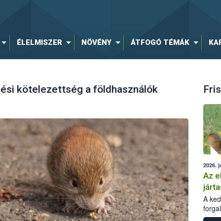
ÉLELMISZER
NÖVÉNY
ÁTFOGÓ TÉMÁK
KA
ési kötelezettség a földhasználók
Fris
2026. j
Az e
járta
A kedv
forga
Korm.