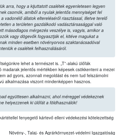
ük arra, hogy a kijuttatott csalétek egyenletesen legyen
zenek csomók, amiből a nyulak jelentős mennyiséget fel
vadonélő állatok eltereléséről riasztással, illetve terelő
tetlen a területen gazdálkodó vadásztársasággal való
tt másodlagos mérgezés veszélye is, vagyis, amikor a
dozók vagy dögevők fogyasztják el, kitéve magukat a
nak minden esetben növényorvos szaktanácsadóval
nteniük e csalétek felhasználásáról.
ségünkre lehet a természet is. „T”-alakú ülőfák
ozó madarak jelentős mértékben képesek csökkenteni a mezei
m ad gyors, azonnali megoldást és nem tud felszámolni
ávú alkalmazása viszont mindenképpen hasznos.
bad együttesen alkalmazni, ahol méreggel védekeznek
ne helyezzenek ki ülőfát a földhasználók!
ártétellel fenyegető kártevő elleni védekezési kötelezettség
Növény-, Talaj- és Agrárkörnyezet-védelmi Igazgatóság