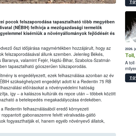
TO
sérül
felme
veszé
Ezen 
zei pocok felszaporodása tapasztalható több megyében
vonni
Hivatal (NÉBIH) felhívja a mezőgazdasági termelők
jártas
igyelemmel kísérniük a növényállományok fejlődését és
kedvező őszi időjárása nagymértékben hozzájárult, hogy az
2026. 
ok felszaporodásával állunk szemben. Jelenleg Békés,
Toll
 Baranya, valamint Fejér, Hajdú-Bihar, Szabolcs-Szatmár-
A tol
ben tapasztalható gócszerűen túlszaporodás.
milyen
illetv
ítmény is engedélyezett, ezek felhasználása azonban az év
TO
ÉBIH szükséghelyzeti engedélyt adott ki a Redentin 75 RB
elhasználási előírásokat a növényvédelmi hatóság
tja, így – a kalászos kultúrák és repce után – többek között
lmazható a betelepedés megakadályozása érdekében.
k a Redentin felhasználásából eredő környezeti
 roppantott gabonaszemre felvitt véralvadás-gátló
k fogyaszthatják el, hanem egyéb növényevő állatok,