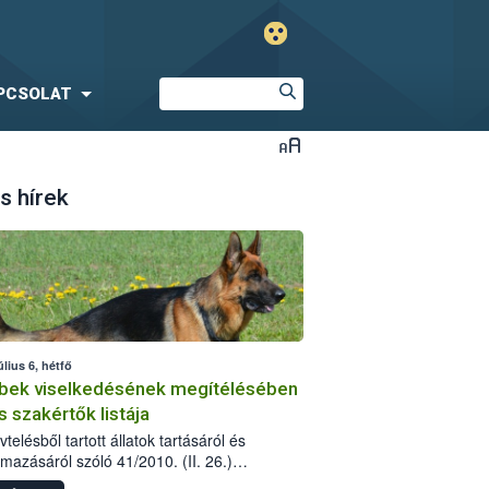
PCSOLAT
s hírek
úlius 6, hétfő
bek viselkedésének megítélésében
s szakértők listája
telésből tartott állatok tartásáról és
lmazásáról szóló 41/2010. (II. 26.)
rendelet szabályozza az eb okozta fizikai