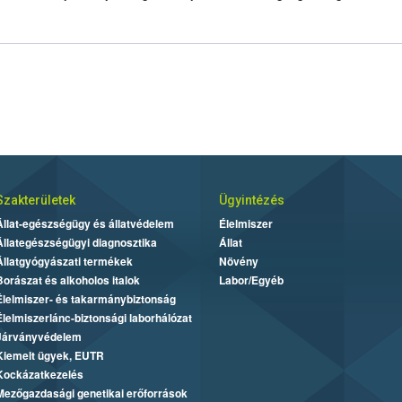
Szakterületek
Ügyintézés
Állat-egészségügy és állatvédelem
Élelmiszer
Állategészségügyi diagnosztika
Állat
Állatgyógyászati termékek
Növény
Borászat és alkoholos italok
Labor/Egyéb
Élelmiszer- és takarmánybiztonság
Élelmiszerlánc-biztonsági laborhálózat
Járványvédelem
Kiemelt ügyek, EUTR
Kockázatkezelés
Mezőgazdasági genetikai erőforrások