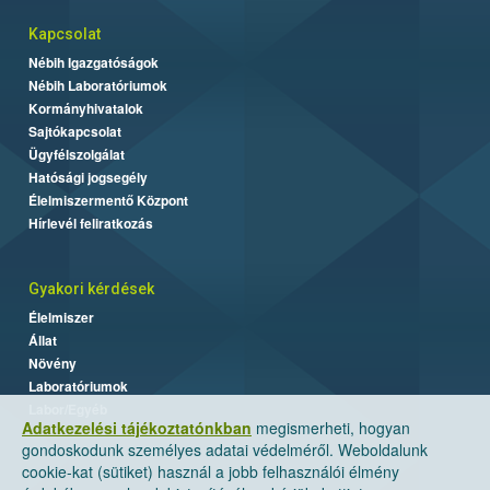
Kapcsolat
Nébih Igazgatóságok
Nébih Laboratóriumok
Kormányhivatalok
Sajtókapcsolat
Ügyfélszolgálat
Hatósági jogsegély
Élelmiszermentő Központ
Hírlevél feliratkozás
Gyakori kérdések
Élelmiszer
Állat
Növény
Laboratóriumok
Labor/Egyéb
Adatkezelési tájékoztatónkban
megismerheti, hogyan
gondoskodunk személyes adatai védelméről. Weboldalunk
cookie-kat (sütiket) használ a jobb felhasználói élmény