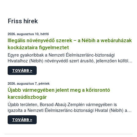
Friss hírek
2026. augusztus 10, hétfő
Illegális növényvédő szerek – a Nébih a webáruházak
kockázataira figyelmeztet
Egyre gyakoribbak a Nemzeti Élelmiszerlánc-biztonsági
Hivatalhoz (Nébih) növényvédő szert árusító, jellemzően külföldi
honlapok kapcsán érkező bejelentések. Emellett az ilyen
TOVÁBB >
termékeket kínáló kéretlen online reklámok mennyisége is
számottevően megnövekedett az elmúlt időszakban. A Nébih
összegyűjtötte az illegális növényvédő szerek kapcsán
2026. augusztus 7, péntek
előforduló árulkodó jeleket, valamint a webáruházakból való
Újabb vármegyében jelent meg a kőrisrontó
vásárlás kockázatait.
karcsúdíszbogár
Újabb területen, Borsod-Abaúj-Zemplén vármegyében is
igazolta a Nemzeti Élelmiszerlánc-biztonsági Hivatal (Nébih) a
kőrisrontó karcsúdíszbogár (Agrilus planipennis) jelenlétét. A
TOVÁBB >
kártevőt nem csak színcsapdában találták meg, de már fertőzött
fában is azonosították. A növényvédelmi szakemberek folytatják
az intenzív felderítést, emellett az intézkedéseket a szlovák