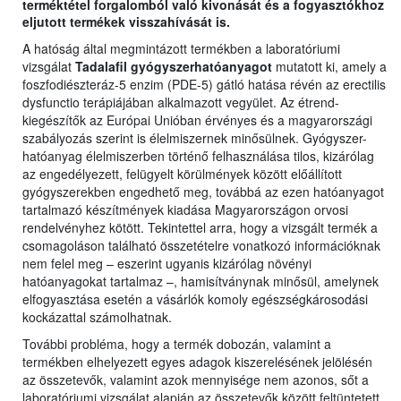
terméktétel forgalomból való kivonását és a fogyasztókhoz
eljutott termékek visszahívását is.
A hatóság által megmintázott termékben a laboratóriumi
vizsgálat
Tadalafil gyógyszerhatóanyagot
mutatott ki, amely a
foszfodiészteráz-5 enzim (PDE-5) gátló hatása révén az erectilis
dysfunctio terápiájában alkalmazott vegyület. Az étrend-
kiegészítők az Európai Unióban érvényes és a magyarországi
szabályozás szerint is élelmiszernek minősülnek. Gyógyszer-
hatóanyag élelmiszerben történő felhasználása tilos, kizárólag
az engedélyezett, felügyelt körülmények között előállított
gyógyszerekben engedhető meg, továbbá az ezen hatóanyagot
tartalmazó készítmények kiadása Magyarországon orvosi
rendelvényhez kötött. Tekintettel arra, hogy a vizsgált termék a
csomagoláson található összetételre vonatkozó információknak
nem felel meg – eszerint ugyanis kizárólag növényi
hatóanyagokat tartalmaz –, hamisítványnak minősül, amelynek
elfogyasztása esetén a vásárlók komoly egészségkárosodási
kockázattal számolhatnak.
További probléma, hogy a termék dobozán, valamint a
termékben elhelyezett egyes adagok kiszerelésének jelölésén
az összetevők, valamint azok mennyisége nem azonos, sőt a
laboratóriumi vizsgálat alapján az összetevők között feltüntetett