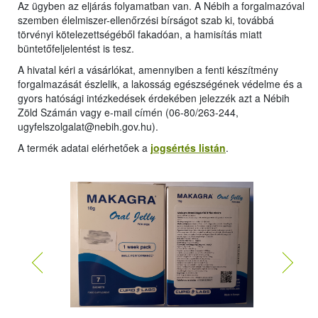
Az ügyben az eljárás folyamatban van. A Nébih a forgalmazóval
szemben élelmiszer-ellenőrzési bírságot szab ki, továbbá
törvényi kötelezettségéből fakadóan, a hamisítás miatt
büntetőfeljelentést is tesz.
A hivatal kéri a vásárlókat, amennyiben a fenti készítmény
forgalmazását észlelik, a lakosság egészségének védelme és a
gyors hatósági intézkedések érdekében jelezzék azt a Nébih
Zöld Számán vagy e-mail címén (06-80/263-244,
ugyfelszolgalat@nebih.gov.hu).
A termék adatai elérhetőek a
jogsértés listán
.