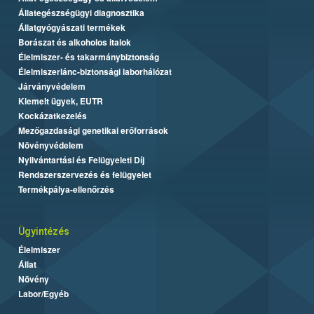
Állategészségügyi diagnosztika
Állatgyógyászati termékek
Borászat és alkoholos italok
Élelmiszer- és takarmánybiztonság
Élelmiszerlánc-biztonsági laborhálózat
Járványvédelem
Kiemelt ügyek, EUTR
Kockázatkezelés
Mezőgazdasági genetikai erőforrások
Növényvédelem
Nyilvántartási és Felügyeleti Díj
Rendszerszervezés és felügyelet
Termékpálya-ellenőrzés
Ügyintézés
Élelmiszer
Állat
Növény
Labor/Egyéb