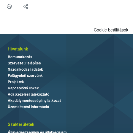
hatósággal is összehangolják a terjedés megállítása érdekében.
Cookie beállítások
Hivatalunk
Bemutatkozás
Szervezeti felépítés
Gazdálkodási adatok
Felügyeleti szervünk
Projektek
Kapcsolódó linkek
Adatkezelési tájékoztató
Akadálymentességi nyilatkozat
Üzemeltetési információ
Szakterületek
Állat-egészségügy és állatvédelem