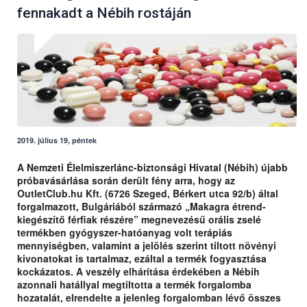
fennakadt a Nébih rostáján
2019. július 19, péntek
A Nemzeti Élelmiszerlánc-biztonsági Hivatal (Nébih) újabb
próbavásárlása során derült fény arra, hogy az
OutletClub.hu Kft. (6726 Szeged, Bérkert utca 92/b) által
forgalmazott, Bulgáriából származó „Makagra étrend-
kiegészítő férfiak részére” megnevezésű orális zselé
termékben gyógyszer-hatóanyag volt terápiás
mennyiségben, valamint a jelölés szerint tiltott növényi
kivonatokat is tartalmaz, ezáltal a termék fogyasztása
kockázatos. A veszély elhárítása érdekében a Nébih
azonnali hatállyal megtiltotta a termék forgalomba
hozatalát, elrendelte a jelenleg forgalomban lévő összes