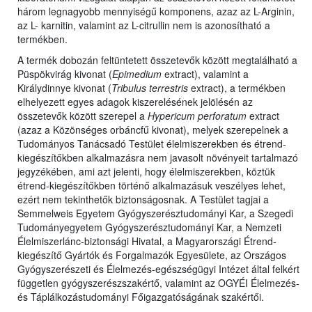
három legnagyobb mennyiségű komponens, azaz az L-Arginin,
az L- karnitin, valamint az L-citrullin nem is azonosítható a
termékben.
A termék dobozán feltüntetett összetevők között megtalálható a
Püspökvirág kivonat (
Epimedium
extract), valamint a
Királydinnye kivonat (
Tribulus terrestris
extract), a termékben
elhelyezett egyes adagok kiszerelésének jelölésén az
összetevők között szerepel a
Hypericum perforatum
extract
(azaz a Közönséges orbáncfű kivonat), melyek szerepelnek a
Tudományos Tanácsadó Testület élelmiszerekben és étrend-
kiegészítőkben alkalmazásra nem javasolt növényeit tartalmazó
jegyzékében, ami azt jelenti, hogy élelmiszerekben, köztük
étrend-kiegészítőkben történő alkalmazásuk veszélyes lehet,
ezért nem tekinthetők biztonságosnak. A Testület tagjai a
Semmelweis Egyetem Gyógyszerésztudományi Kar, a Szegedi
Tudományegyetem Gyógyszerésztudományi Kar, a Nemzeti
Élelmiszerlánc-biztonsági Hivatal, a Magyarországi Étrend-
kiegészítő Gyártók és Forgalmazók Egyesülete, az Országos
Gyógyszerészeti és Élelmezés-egészségügyi Intézet által felkért
független gyógyszerészszakértő, valamint az OGYÉI Élelmezés-
és Táplálkozástudományi Főigazgatóságának szakértői.