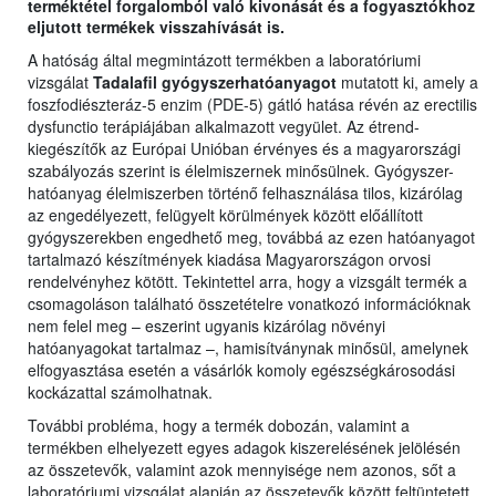
terméktétel forgalomból való kivonását és a fogyasztókhoz
eljutott termékek visszahívását is.
A hatóság által megmintázott termékben a laboratóriumi
vizsgálat
Tadalafil gyógyszerhatóanyagot
mutatott ki, amely a
foszfodiészteráz-5 enzim (PDE-5) gátló hatása révén az erectilis
dysfunctio terápiájában alkalmazott vegyület. Az étrend-
kiegészítők az Európai Unióban érvényes és a magyarországi
szabályozás szerint is élelmiszernek minősülnek. Gyógyszer-
hatóanyag élelmiszerben történő felhasználása tilos, kizárólag
az engedélyezett, felügyelt körülmények között előállított
gyógyszerekben engedhető meg, továbbá az ezen hatóanyagot
tartalmazó készítmények kiadása Magyarországon orvosi
rendelvényhez kötött. Tekintettel arra, hogy a vizsgált termék a
csomagoláson található összetételre vonatkozó információknak
nem felel meg – eszerint ugyanis kizárólag növényi
hatóanyagokat tartalmaz –, hamisítványnak minősül, amelynek
elfogyasztása esetén a vásárlók komoly egészségkárosodási
kockázattal számolhatnak.
További probléma, hogy a termék dobozán, valamint a
termékben elhelyezett egyes adagok kiszerelésének jelölésén
az összetevők, valamint azok mennyisége nem azonos, sőt a
laboratóriumi vizsgálat alapján az összetevők között feltüntetett