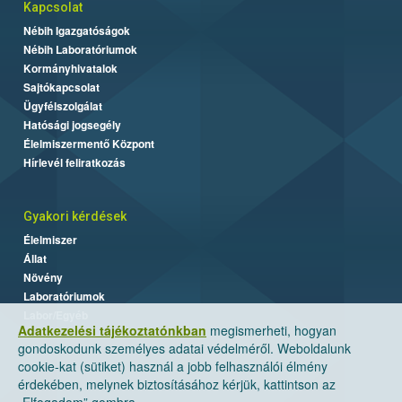
Kapcsolat
Nébih Igazgatóságok
Nébih Laboratóriumok
Kormányhivatalok
Sajtókapcsolat
Ügyfélszolgálat
Hatósági jogsegély
Élelmiszermentő Központ
Hírlevél feliratkozás
Gyakori kérdések
Élelmiszer
Állat
Növény
Laboratóriumok
Labor/Egyéb
Adatkezelési tájékoztatónkban
megismerheti, hogyan
gondoskodunk személyes adatai védelméről. Weboldalunk
cookie-kat (sütiket) használ a jobb felhasználói élmény
érdekében, melynek biztosításához kérjük, kattintson az