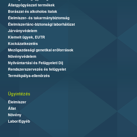
Állatgyógyászati termékek
Borászat és alkoholos italok
Élelmiszer- és takarmánybiztonság
Élelmiszerlánc-biztonsági laborhálózat
Járványvédelem
Kiemelt ügyek, EUTR
Kockázatkezelés
Mezőgazdasági genetikai erőforrások
Növényvédelem
Nyilvántartási és Felügyeleti Díj
Rendszerszervezés és felügyelet
Termékpálya-ellenőrzés
Ügyintézés
Élelmiszer
Állat
Növény
Labor/Egyéb