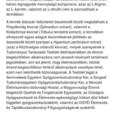
három legnagyobb mennyiségű komponens, azaz az L-Arginin,
az L- karnitin, valamint az L-citrullin nem is azonosítható a
termékben.
A termék dobozán feltüntetett összetevők között megtalálható a
Püspökvirág kivonat (
Epimedium
extract), valamint a
Királydinnye kivonat (
Tribulus terrestris
extract), a termékben
elhelyezett egyes adagok kiszerelésének jelölésén az
összetevők között szerepel a
Hypericum perforatum
extract
(azaz a Közönséges orbáncfű kivonat), melyek szerepelnek a
Tudományos Tanácsadó Testület élelmiszerekben és étrend-
kiegészítőkben alkalmazásra nem javasolt növényeit tartalmazó
jegyzékében, ami azt jelenti, hogy élelmiszerekben, köztük
étrend-kiegészítőkben történő alkalmazásuk veszélyes lehet,
ezért nem tekinthetők biztonságosnak. A Testület tagjai a
Semmelweis Egyetem Gyógyszerésztudományi Kar, a Szegedi
Tudományegyetem Gyógyszerésztudományi Kar, a Nemzeti
Élelmiszerlánc-biztonsági Hivatal, a Magyarországi Étrend-
kiegészítő Gyártók és Forgalmazók Egyesülete, az Országos
Gyógyszerészeti és Élelmezés-egészségügyi Intézet által felkért
független gyógyszerészszakértő, valamint az OGYÉI Élelmezés-
és Táplálkozástudományi Főigazgatóságának szakértői.