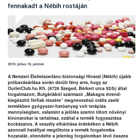
fennakadt a Nébih rostáján
2019. július 19, péntek
A Nemzeti Élelmiszerlánc-biztonsági Hivatal (Nébih) újabb
próbavásárlása során derült fény arra, hogy az
OutletClub.hu Kft. (6726 Szeged, Bérkert utca 92/b) által
forgalmazott, Bulgáriából származó „Makagra étrend-
kiegészítő férfiak részére” megnevezésű orális zselé
termékben gyógyszer-hatóanyag volt terápiás
mennyiségben, valamint a jelölés szerint tiltott növényi
kivonatokat is tartalmaz, ezáltal a termék fogyasztása
kockázatos. A veszély elhárítása érdekében a Nébih
azonnali hatállyal megtiltotta a termék forgalomba
hozatalát, elrendelte a jelenleg forgalomban lévő összes