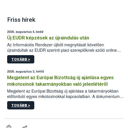
Friss hírek
2026. augusztus 4, kedd
Új EUDR képzések az újraindulás után
Az Információs Rendszer újbóli megnyitását követően
újraindultak az EUDR szerinti piaci szereplőknek szóló online
képzések.
TOVÁBB >
2026. augusztus 3, hétfő
Megjelent az Európai Bizottság új ajánlása egyes
mikotoxinok takarmányokban való jelenlétéről
Megjelent az Európai Bizottság új ajánlása a takarmányokban
előforduló egyes mikotoxinokkal kapcsolatban. A dokumentum
2027-től új irányértékek alkalmazását írja elő, és a jelenleg
TOVÁBB >
hatályos uniós ajánlások helyébe lép.