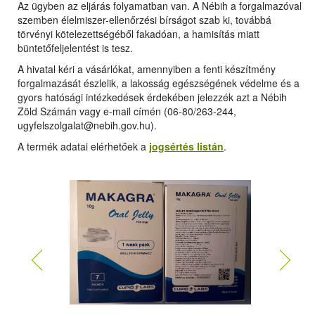
Az ügyben az eljárás folyamatban van. A Nébih a forgalmazóval
szemben élelmiszer-ellenőrzési bírságot szab ki, továbbá
törvényi kötelezettségéből fakadóan, a hamisítás miatt
büntetőfeljelentést is tesz.
A hivatal kéri a vásárlókat, amennyiben a fenti készítmény
forgalmazását észlelik, a lakosság egészségének védelme és a
gyors hatósági intézkedések érdekében jelezzék azt a Nébih
Zöld Számán vagy e-mail címén (06-80/263-244,
ugyfelszolgalat@nebih.gov.hu).
A termék adatai elérhetőek a
jogsértés listán
.