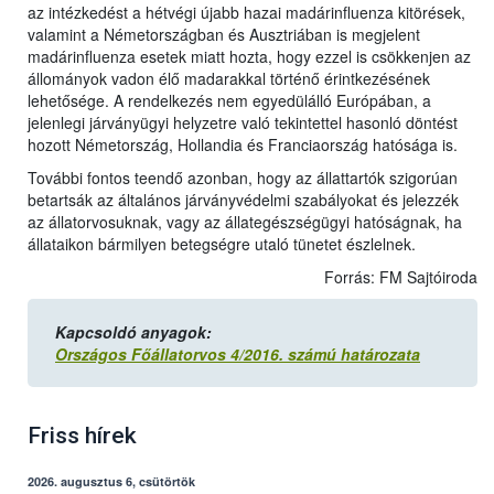
az intézkedést a hétvégi újabb hazai madárinfluenza kitörések,
valamint a Németországban és Ausztriában is megjelent
madárinfluenza esetek miatt hozta, hogy ezzel is csökkenjen az
állományok vadon élő madarakkal történő érintkezésének
lehetősége. A rendelkezés nem egyedülálló Európában, a
jelenlegi járványügyi helyzetre való tekintettel hasonló döntést
hozott Németország, Hollandia és Franciaország hatósága is.
További fontos teendő azonban, hogy az állattartók szigorúan
betartsák az általános járványvédelmi szabályokat és jelezzék
az állatorvosuknak, vagy az állategészségügyi hatóságnak, ha
állataikon bármilyen betegségre utaló tünetet észlelnek.
Forrás: FM Sajtóiroda
Kapcsoldó anyagok:
Országos Főállatorvos 4/2016. számú határozata
Friss hírek
2026. augusztus 6, csütörtök