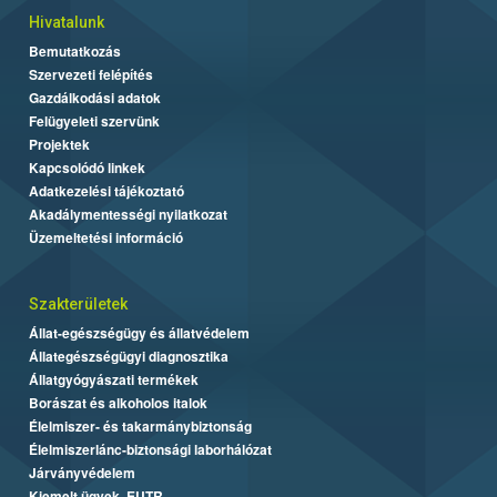
Hivatalunk
Bemutatkozás
Szervezeti felépítés
Gazdálkodási adatok
Felügyeleti szervünk
Projektek
Kapcsolódó linkek
Adatkezelési tájékoztató
Akadálymentességi nyilatkozat
Üzemeltetési információ
Szakterületek
Állat-egészségügy és állatvédelem
Állategészségügyi diagnosztika
Állatgyógyászati termékek
Borászat és alkoholos italok
Élelmiszer- és takarmánybiztonság
Élelmiszerlánc-biztonsági laborhálózat
Járványvédelem
Kiemelt ügyek, EUTR