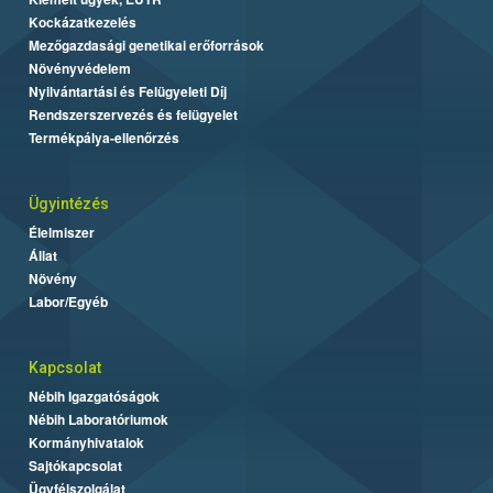
Kockázatkezelés
Mezőgazdasági genetikai erőforrások
Növényvédelem
Nyilvántartási és Felügyeleti Díj
Rendszerszervezés és felügyelet
Termékpálya-ellenőrzés
Ügyintézés
Élelmiszer
Állat
Növény
Labor/Egyéb
Kapcsolat
Nébih Igazgatóságok
Nébih Laboratóriumok
Kormányhivatalok
Sajtókapcsolat
Ügyfélszolgálat