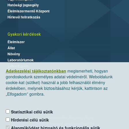
Hatósági jogsegély
Élelmiszermentő Központ
Hírlevél feliratkozás
Gyakori kérdések
Élelmiszer
Állat
Növény
Laboratóriumok
Labor/Egyéb
Adatkezelési tájékoztatónkban
megismerheti, hogyan
gondoskodunk személyes adatai védelméről. Weboldalunk
cookie-kat (sütiket) használ a jobb felhasználói élmény
érdekében, melynek biztosításához kérjük, kattintson az
„Elfogadom” gombra.
Statisztikai célú sütik
Nemzeti Élelmiszerlánc-biztonsági Hivatal
Hirdetési célú sütik
Cím: 1024 Budapest, Keleti Károly utca. 24.
Alapműködést biztosító és funkcionális sütik