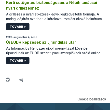
Kerti sütögetés biztonságosan: a Nébih tanácsai
nyári grillezéshez
A grillezés a nyári étkezések egyik legkedveltebb formája. A
meleg időjárás azonban a kórokozó, romlást okozó baktériumok
gyorsabb szaporodásának is kedvez. A szabadtéri sütögetés
TOVÁBB >
ezért nem csupán a megfelelő sütési technikáról szól: legalább
ilyen fontos az alapanyagok biztonságos kezelése, az alapvető
higiéniai szabályok betartása, a megfelelő hőkezelés, valamint a
2026. augusztus 4, kedd
maradékok szakszerű tárolása. A Nemzeti Élelmiszerlánc-
Új EUDR képzések az újraindulás után
biztonsági Hivatal (Nébih) Oktatási Programja összegyűjtötte a
Az Információs Rendszer újbóli megnyitását követően
biztonságos grillezés legfontosabb tudnivalóit.
újraindultak az EUDR szerinti piaci szereplőknek szóló online
képzések.
TOVÁBB >
Cookie beállítások