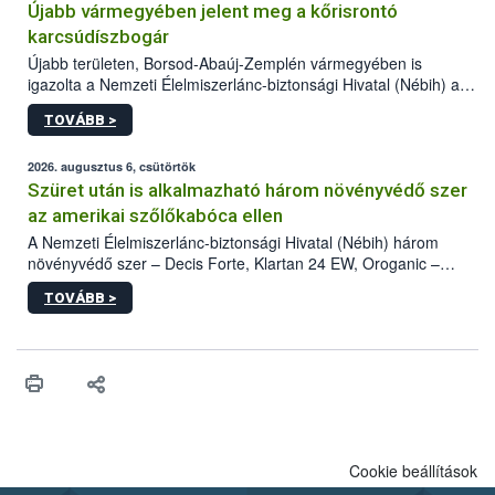
Újabb vármegyében jelent meg a kőrisrontó
karcsúdíszbogár
Újabb területen, Borsod-Abaúj-Zemplén vármegyében is
igazolta a Nemzeti Élelmiszerlánc-biztonsági Hivatal (Nébih) a
kőrisrontó karcsúdíszbogár (Agrilus planipennis) jelenlétét. A
TOVÁBB >
kártevőt nem csak színcsapdában találták meg, de már fertőzött
fában is azonosították. A növényvédelmi szakemberek folytatják
az intenzív felderítést, emellett az intézkedéseket a szlovák
2026. augusztus 6, csütörtök
hatósággal is összehangolják a terjedés megállítása érdekében.
Szüret után is alkalmazható három növényvédő szer
az amerikai szőlőkabóca ellen
A Nemzeti Élelmiszerlánc-biztonsági Hivatal (Nébih) három
növényvédő szer – Decis Forte, Klartan 24 EW, Oroganic –
engedélyokiratát módosította, így azok a szüretet követően,
TOVÁBB >
egészen a vesszőérettség (BBCH 91) stádiumáig
felhasználhatóak a szőlőben. A kiterjesztések célja, hogy a korai
érésű szőlőkben is legyen lehetőség a károsító elleni további
védekezésre. Az Oroganic készítmény kis kiszerelésben kiskerti
felhasználók számára is elérhető és ökológiai termesztésben is
engedélyezett.
Cookie beállítások