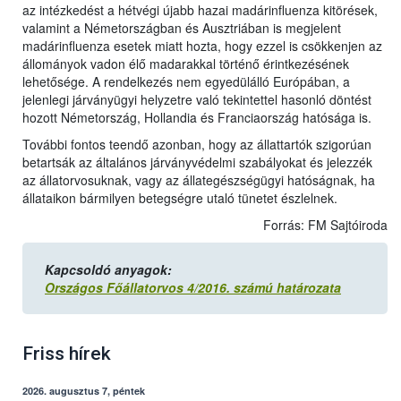
az intézkedést a hétvégi újabb hazai madárinfluenza kitörések,
valamint a Németországban és Ausztriában is megjelent
madárinfluenza esetek miatt hozta, hogy ezzel is csökkenjen az
állományok vadon élő madarakkal történő érintkezésének
lehetősége. A rendelkezés nem egyedülálló Európában, a
jelenlegi járványügyi helyzetre való tekintettel hasonló döntést
hozott Németország, Hollandia és Franciaország hatósága is.
További fontos teendő azonban, hogy az állattartók szigorúan
betartsák az általános járványvédelmi szabályokat és jelezzék
az állatorvosuknak, vagy az állategészségügyi hatóságnak, ha
állataikon bármilyen betegségre utaló tünetet észlelnek.
Forrás: FM Sajtóiroda
Kapcsoldó anyagok:
Országos Főállatorvos 4/2016. számú határozata
Friss hírek
2026. augusztus 7, péntek