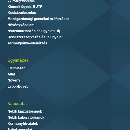
Járványvédelem
Kiemelt ügyek, EUTR
Kockázatkezelés
Mezőgazdasági genetikai erőforrások
Növényvédelem
Nyilvántartási és Felügyeleti Díj
Rendszerszervezés és felügyelet
Termékpálya-ellenőrzés
Ügyintézés
Élelmiszer
Állat
Növény
Labor/Egyéb
Kapcsolat
Nébih Igazgatóságok
Nébih Laboratóriumok
Kormányhivatalok
Sajtókapcsolat