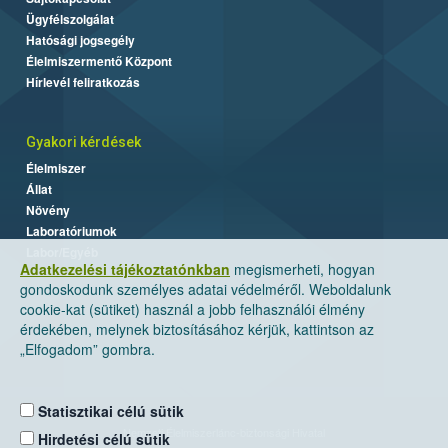
Ügyfélszolgálat
Hatósági jogsegély
Élelmiszermentő Központ
Hírlevél feliratkozás
Gyakori kérdések
Élelmiszer
Állat
Növény
Laboratóriumok
Labor/Egyéb
Adatkezelési tájékoztatónkban
megismerheti, hogyan
gondoskodunk személyes adatai védelméről. Weboldalunk
cookie-kat (sütiket) használ a jobb felhasználói élmény
érdekében, melynek biztosításához kérjük, kattintson az
„Elfogadom” gombra.
Statisztikai célú sütik
Nemzeti Élelmiszerlánc-biztonsági Hivatal
Hirdetési célú sütik