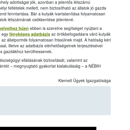
ely adottságai jók, azonban a jelentős létszámú
lyi feltételek mellett, nem biztosítható az állatok jó gazda
rend fenntartása. Bár a kutyák ivartalanítása folyamatosan
latok létszámának csökkentése jelentené.
pelveihez hűen
ebben is szeretne segítséget nyújtani a
t egy
fényképes adatbázis
az örökbefogadásra váró kutyák
 az állatportrék folyamatosan frissülnek majd. A hatóság kéri
al, illetve az adatbázis elérhetőségeinek terjesztésével
os gazdákhoz kerülhessenek.
észségügyi ellátásának biztosítását, valamint az
éntét – megnyugtató gyakorlat kialakulásáig – a NÉBIH
Kiemelt Ügyek Igazgatósága