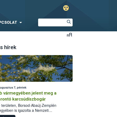
PCSOLAT
s hírek
augusztus 7, péntek
b vármegyében jelent meg a
srontó karcsúdíszbogár
 területen, Borsod-Abaúj-Zemplén
gyében is igazolta a Nemzeti
iszerlánc-biztonsági Hivatal (Nébih) a