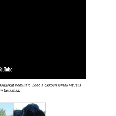
sságokat bemutató videó a cikkben leírtak vizuális
m tartalmaz.