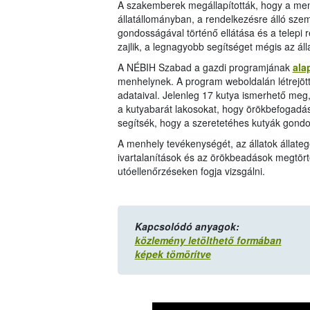
A szakemberek megállapították, hogy a menh
állatállományban, a rendelkezésre álló szemé
gondosságával történő ellátása és a telepi 
zajlik, a legnagyobb segítséget mégis az ál
A NÉBIH Szabad a gazdi programjának
ala
menhelynek. A program weboldalán létrejöt
adataival. Jelenleg 17 kutya ismerhető meg,
a kutyabarát lakosokat, hogy örökbefogadáss
segítsék, hogy a szeretetéhes kutyák gond
A menhely tevékenységét, az állatok állateg
ivartalanítások és az örökbeadások megtört
utóellenőrzéseken fogja vizsgálni.
Kapcsolódó anyagok:
közlemény letölthető formában
képek tömörítve