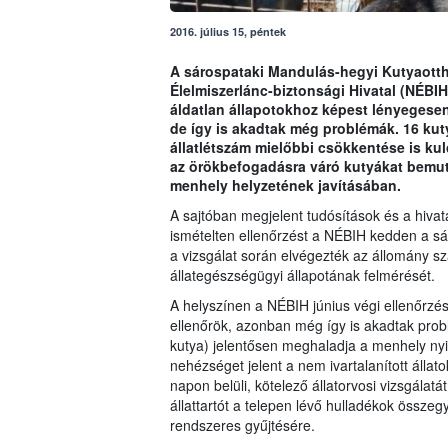
2016. július 15, péntek
A sárospataki Mandulás-hegyi Kutyaotth
Élelmiszerlánc-biztonsági Hivatal (NÉBIH
áldatlan állapotokhoz képest lényegesen
de így is akadtak még problémák. 16 kuty
állatlétszám mielőbbi csökkentése is ku
az örökbefogadásra váró kutyákat bemuta
menhely helyzetének javításában.
A sajtóban megjelent tudósítások és a hivat
ismételten ellenőrzést a NÉBIH kedden a s
a vizsgálat során elvégezték az állomány s
állategészségügyi állapotának felmérését.
A helyszínen a NÉBIH június végi ellenőrzé
ellenőrök, azonban még így is akadtak prob
kutya) jelentősen meghaladja a menhely nyilv
nehézséget jelent a nem ivartalanított állat
napon belüli, kötelező állatorvosi vizsgálatá
állattartót a telepen lévő hulladékok összegyű
rendszeres gyűjtésére.