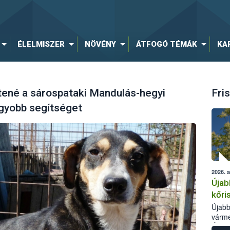
ÉLELMISZER
NÖVÉNY
ÁTFOGÓ TÉMÁK
KA
tené a sárospataki Mandulás-hegyi
Fris
gyobb segítséget
2026. 
Újab
kőri
Újabb
várme
Élelm