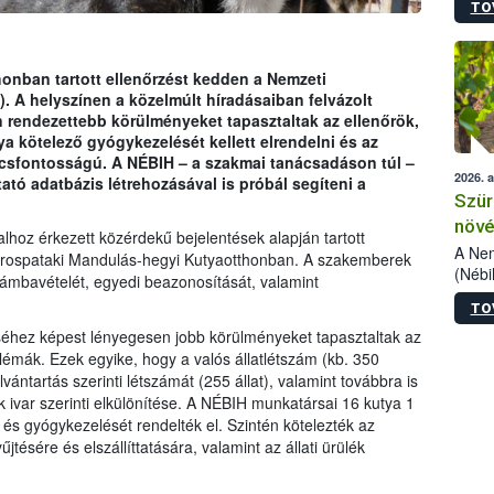
TO
kőris
jelen
talál
azono
onban tartott ellenőrzést kedden a Nemzeti
folyta
). A helyszínen a közelmúlt híradásaiban felvázolt
intéz
 rendezettebb körülményeket tapasztaltak az ellenőrök,
össze
a kötelező gyógykezelését kellett elrendelni és az
érdek
lcsfontosságú. A NÉBIH – a szakmai tanácsadáson túl –
2026. 
tó adatbázis létrehozásával is próbál segíteni a
Szür
növé
alhoz érkezett közérdekű bejelentések alapján tartott
szől
A Nem
árospataki Mandulás-hegyi Kutyaotthonban. A szakemberek
(Nébi
zámbavételét, egyedi beazonosítását, valamint
Klart
TO
módos
egész
séhez képest lényegesen jobb körülményeket tapasztaltak az
felha
lémák. Ezek egyike, hogy a valós állatlétszám (kb. 350
célja
ántartás szerinti létszámát (255 állat), valamint továbbra is
lehet
ok ivar szerinti elkülönítése. A NÉBIH munkatársai 16 kutya 1
Az Or
t és gyógykezelését rendelték el. Szintén kötelezték az
felha
jtésére és elszállíttatására, valamint az állati ürülék
terme