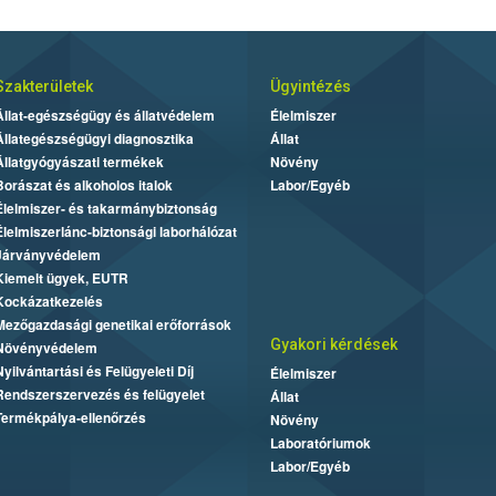
Szakterületek
Ügyintézés
Állat-egészségügy és állatvédelem
Élelmiszer
Állategészségügyi diagnosztika
Állat
Állatgyógyászati termékek
Növény
Borászat és alkoholos italok
Labor/Egyéb
Élelmiszer- és takarmánybiztonság
Élelmiszerlánc-biztonsági laborhálózat
Járványvédelem
Kiemelt ügyek, EUTR
Kockázatkezelés
Mezőgazdasági genetikai erőforrások
Gyakori kérdések
Növényvédelem
Nyilvántartási és Felügyeleti Díj
Élelmiszer
Rendszerszervezés és felügyelet
Állat
Termékpálya-ellenőrzés
Növény
Laboratóriumok
Labor/Egyéb