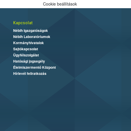
Cookie beállítások
Kapcsolat
Nébih Igazgatóságok
Nébih Laboratóriumok
Kormányhivatalok
Sajtókapcsolat
Ügyfélszolgálat
Hatósági jogsegély
Élelmiszermentő Központ
Hírlevél feliratkozás