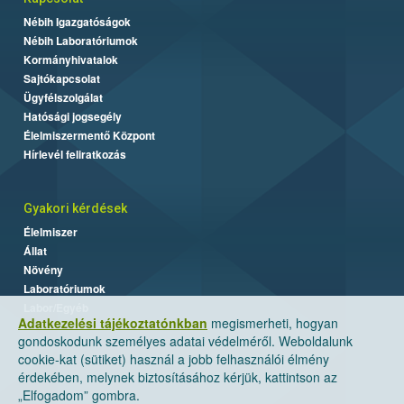
Nébih Igazgatóságok
Nébih Laboratóriumok
Kormányhivatalok
Sajtókapcsolat
Ügyfélszolgálat
Hatósági jogsegély
Élelmiszermentő Központ
Hírlevél feliratkozás
Gyakori kérdések
Élelmiszer
Állat
Növény
Laboratóriumok
Labor/Egyéb
Adatkezelési tájékoztatónkban
megismerheti, hogyan
gondoskodunk személyes adatai védelméről. Weboldalunk
cookie-kat (sütiket) használ a jobb felhasználói élmény
érdekében, melynek biztosításához kérjük, kattintson az
„Elfogadom” gombra.