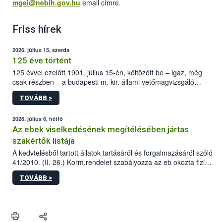
mgei@nebih.gov.hu
email címre.
Friss hírek
2026. július 15, szerda
125 éve történt
125 évvel ezelőtt 1901. július 15-én, költözött be – igaz, még
csak részben – a budapesti m. kir. állami vetőmagvizsgáló
állomás a Kis Rókus utca 15. szám alatti, Czigler Győző által
TOVÁBB >
tervezett új épületébe.
2026. július 6, hétfő
Az ebek viselkedésének megítélésében jártas
szakértők listája
A kedvtelésből tartott állatok tartásáról és forgalmazásáról szóló
41/2010. (II. 26.) Korm.rendelet szabályozza az eb okozta fizikai
sérülés, illetve ennek veszélye keletkezésekor felmerülő
TOVÁBB >
hatósági feladatokat, valamint a veszélyes eb tartását és annak
engedélyezését. Ezen eljárások során szükség esetén be kell
vonni az ebek viselkedésének megítélésében jártas szakértőt.