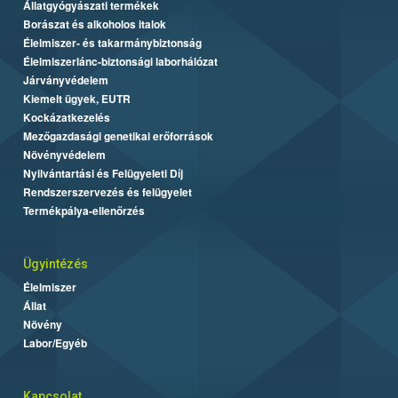
Állatgyógyászati termékek
Borászat és alkoholos italok
Élelmiszer- és takarmánybiztonság
Élelmiszerlánc-biztonsági laborhálózat
Járványvédelem
Kiemelt ügyek, EUTR
Kockázatkezelés
Mezőgazdasági genetikai erőforrások
Növényvédelem
Nyilvántartási és Felügyeleti Díj
Rendszerszervezés és felügyelet
Termékpálya-ellenőrzés
Ügyintézés
Élelmiszer
Állat
Növény
Labor/Egyéb
Kapcsolat