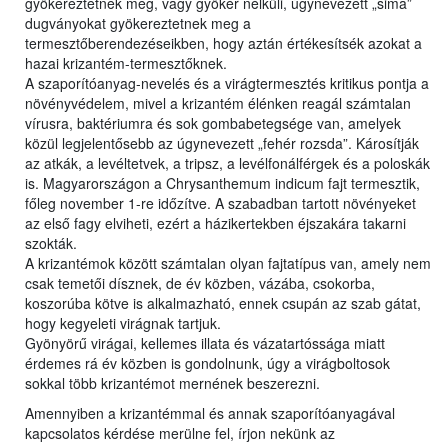
gyökereztetnek meg, vagy gyökér nélküli, úgynevezett „sima”
dugványokat gyökereztetnek meg a
termesztőberendezéseikben, hogy aztán értékesítsék azokat a
hazai krizantém-termesztőknek.
A szaporítóanyag-nevelés és a virágtermesztés kritikus pontja a
növényvédelem, mivel a krizantém élénken reagál számtalan
vírusra, baktériumra és sok gombabetegsége van, amelyek
közül legjelentősebb az úgynevezett „fehér rozsda”. Károsítják
az atkák, a levéltetvek, a tripsz, a levélfonálférgek és a poloskák
is. Magyarországon a Chrysanthemum indicum fajt termesztik,
főleg november 1-re időzítve. A szabadban tartott növényeket
az első fagy elviheti, ezért a házikertekben éjszakára takarni
szokták.
A krizantémok között számtalan olyan fajtatípus van, amely nem
csak temetői dísznek, de év közben, vázába, csokorba,
koszorúba kötve is alkalmazható, ennek csupán az szab gátat,
hogy kegyeleti virágnak tartjuk.
Gyönyörű virágai, kellemes illata és vázatartóssága miatt
érdemes rá év közben is gondolnunk, úgy a virágboltosok
sokkal több krizantémot mernének beszerezni.
Amennyiben a krizantémmal és annak szaporítóanyagával
kapcsolatos kérdése merülne fel, írjon nekünk az