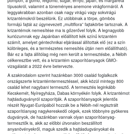
pompon, a gömb, félgömb, sugár, ernyő, japán, és margaréta
típusokról, valamint a tüneményes anemone virágformáról. A
leggyakrabban azonban csak nagy virágú vagy sokvirágú
krizantémokról beszélünk. Ez utóbbinak a törpe, gömbös
formájú fajtái az úgynevezett „multiflora” fajtakörbe tartoznak. A
krizantémok nemesítése ma is gőzerővel folyik. A legnagyobb
kuriózumnak egy Japánban előállított kék színű krizantém
számít, amelyet géntechnikai eljárással állítottak elő (ez a szín
különleges, és a természetes nemesítés útján nem előállítható).
Bár ez a fajta állítólag még nem került a termesztésbe, a Nébih
célkeresztbe vett, és a krizantém szaporítóanyagok GMO-
vizsgálatát a 2022 évre betervezte.
A szakirodalom szerint hazánkban 3000 család foglalkozik
országszerte krizantémtermesztéssel, akik közül mintegy 800
család lehet nagybani termesztő. A termesztés leginkább
Kecskemét, Nyíregyháza, Dabas környékén folyik. A krizantémot
hajtásdugványról szaporítják. A szaporítóanyagok jelentős
részét Nyugat-Európából hozzák be a Nébih-nél regisztrált
szaporítóanyag nagykereskedő cégek, ezek többnyire gyökeres
dugványok, de hazánkban vannak olyan szaporítóanyag-
termesztők is, akik az előbbi útvonalon beszállított
anyanövényekről, maguk szedik a hajtásdugványokat és