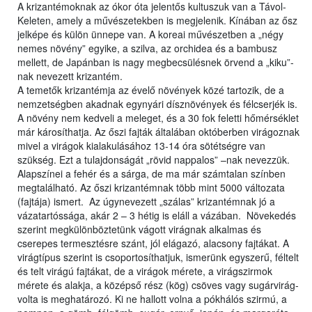
A krizantémoknak az ókor óta jelentős kultuszuk van a Távol-
Keleten, amely a művészetekben is megjelenik. Kínában az ősz
jelképe és külön ünnepe van. A koreai művészetben a „négy
nemes növény” egyike, a szilva, az orchidea és a bambusz
mellett, de Japánban is nagy megbecsülésnek örvend a „kiku”-
nak nevezett krizantém.
A temetők krizantémja az évelő növények közé tartozik, de a
nemzetségben akadnak egynyári dísznövények és félcserjék is.
A növény nem kedveli a meleget, és a 30 fok feletti hőmérséklet
már károsíthatja. Az őszi fajták általában októberben virágoznak
mivel a virágok kialakulásához 13-14 óra sötétségre van
szükség. Ezt a tulajdonságát „rövid nappalos” –nak nevezzük.
Alapszínei a fehér és a sárga, de ma már számtalan színben
megtalálható. Az őszi krizantémnak több mint 5000 változata
(fajtája) ismert. Az úgynevezett „szálas” krizantémnak jó a
vázatartóssága, akár 2 – 3 hétig is eláll a vázában. Növekedés
szerint megkülönböztetünk vágott virágnak alkalmas és
cserepes termesztésre szánt, jól elágazó, alacsony fajtákat. A
virágtípus szerint is csoportosíthatjuk, ismerünk egyszerű, féltelt
és telt virágú fajtákat, de a virágok mérete, a virágszirmok
mérete és alakja, a középső rész (kög) csöves vagy sugárvirág-
volta is meghatározó. Ki ne hallott volna a pókhálós szirmú, a