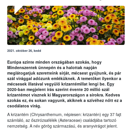
2021. október 26, kedd
Európa szinte minden országában szokás, hogy
Mindenszentek ünnepén és a halottak napján
meglátogatjuk szeretteink sírját, mécsest gyújtunk, és pár
szál virággal adózunk emléküknek. A temetőket ilyenkor a
mécsesek illatával vegyülő krizantémillat lengi be. Egy
2020-ban megjelent írás szerint évente 20 millió szál
krizantémot visznek ki Magyarországon a sírokra. Kedves
szokás ez, és sokan vagyunk, akiknek a szívéhez nőtt ez a
csodálatos virág.
A krizantém (Chrysanthemum, népiesen: krizantén) egy 37 fajt
számláló, az őszirózsafélék (Asteraceae) családjába tartozó
nemzetség. A név görög származású, és aranyvirágot jelent.