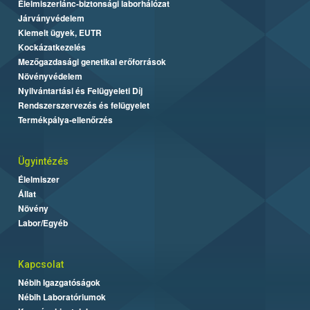
Élelmiszerlánc-biztonsági laborhálózat
Járványvédelem
Kiemelt ügyek, EUTR
Kockázatkezelés
Mezőgazdasági genetikai erőforrások
Növényvédelem
Nyilvántartási és Felügyeleti Díj
Rendszerszervezés és felügyelet
Termékpálya-ellenőrzés
Ügyintézés
Élelmiszer
Állat
Növény
Labor/Egyéb
Kapcsolat
Nébih Igazgatóságok
Nébih Laboratóriumok