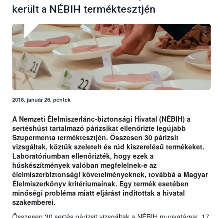
került a NÉBIH terméktesztjén
2018. január 26, péntek
A Nemzeti Élelmiszerlánc-biztonsági Hivatal (NÉBIH) a
sertéshúst tartalmazó párizsikat ellenőrizte legújabb
Szupermenta terméktesztjén. Összesen 30 párizsit
vizsgáltak, köztük szeletelt és rúd kiszerelésű termékeket.
Laboratóriumban ellenőrizték, hogy ezek a
húskészítmények valóban megfelelnek-e az
élelmiszerbiztonsági követelményeknek, továbbá a Magyar
Élelmiszerkönyv kritériumainak. Egy termék esetében
minőségi probléma miatt eljárást indítottak a hivatal
szakemberei.
Összesen 30 sertés párizsit vizsgáltak a NÉBIH munkatársai. 17