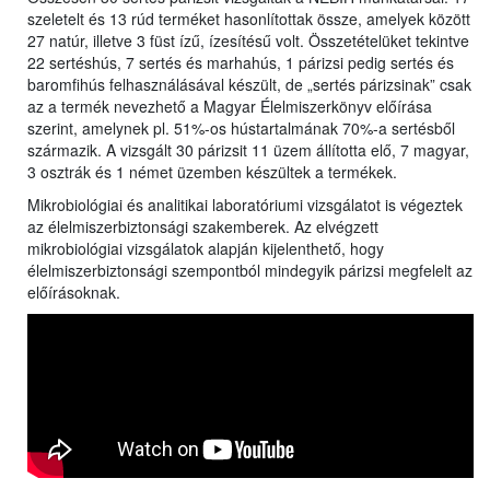
szeletelt és 13 rúd terméket hasonlítottak össze, amelyek között
27 natúr, illetve 3 füst ízű, ízesítésű volt. Összetételüket tekintve
22 sertéshús, 7 sertés és marhahús, 1 párizsi pedig sertés és
baromfihús felhasználásával készült, de „sertés párizsinak” csak
az a termék nevezhető a Magyar Élelmiszerkönyv előírása
szerint, amelynek pl. 51%-os hústartalmának 70%-a sertésből
származik. A vizsgált 30 párizsit 11 üzem állította elő, 7 magyar,
3 osztrák és 1 német üzemben készültek a termékek.
Mikrobiológiai és analitikai laboratóriumi vizsgálatot is végeztek
az élelmiszerbiztonsági szakemberek. Az elvégzett
mikrobiológiai vizsgálatok alapján kijelenthető, hogy
élelmiszerbiztonsági szempontból mindegyik párizsi megfelelt az
előírásoknak.