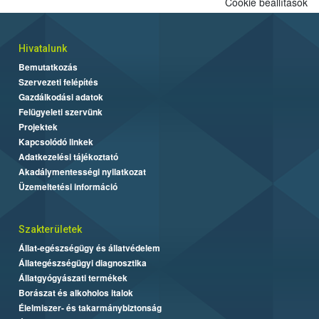
Cookie beállítások
folytatódik a növények fejlődésének nyomonkövetésével.
Hivatalunk
Bemutatkozás
Szervezeti felépítés
Gazdálkodási adatok
Felügyeleti szervünk
Projektek
Kapcsolódó linkek
Adatkezelési tájékoztató
Akadálymentességi nyilatkozat
Üzemeltetési információ
Szakterületek
Állat-egészségügy és állatvédelem
Állategészségügyi diagnosztika
Állatgyógyászati termékek
Borászat és alkoholos italok
Élelmiszer- és takarmánybiztonság