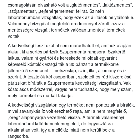
csomagolásán olvasható volt a „gluténmentes”, „laktózmentes”,
„szójamentes”, „tejfehérjementes” felirat. Szintén
laboratóriumban vizsgálták, hogy ezek az állítások helytállóak-e.
Valamennyi vizsgálat megfelelő eredménnyel zárult, azaz a
mentességre vizsgált termékek valóban „mentes” termékek
voltak.
A kedveltségi teszt ezúttal sem maradhatott el, aminek alapján
alakult ki a sertés párizsik Szupermenta rangsora. Szakértő,
laikus, valamint gyártói és kereskedelmi oldalt egyaránt
képviselő kóstolók vizsgálták a 30 párizsit a termékkörre
jellemző 5 szempont – metszéslap, szín, illat, állomány és íz –
szerint. A tesztelők két csoportban, szeletelt és rúd kiszerelésű
párizsikat bírálták a Szupermenta kedveltségi vizsgálatán. Vak
kóstolásos módszerrel, vagyis nem tudhatták, hogy mely szám,
mely terméket és márkát takarja.
A kedveltségi vizsgálaton egy terméket nem pontoztak a bírálók,
mivel savanykás íz volt érezhető rajta, ami a nem megfelelő,
„öreg” alapanyagra vezethető vissza. A termék valamennyi
laboratóriumi kritériumnak megfelelt, de fogyasztásra
alkalmatlan volt, így a mellékíz miatt nem került bele a
rangsorba.