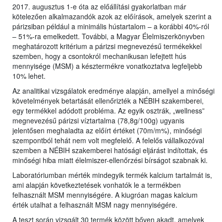
2017. augusztus 1-e óta az előállítási gyakorlatban már
kötelezően alkalmazandók azok az előírások, amelyek szerint a
párizsiban például a minimális hústartalom – a korábbi 40%-ról
– 51%-ra emelkedett. További, a Magyar Élelmiszerkönyvben
meghatározott kritérium a párizsi megnevezésű termékekkel
szemben, hogy a csontokról mechanikusan lefejtett hús
mennyisége (MSM) a késztermékre vonatkoztatva legfeljebb
10% lehet.
Az analitikai vizsgálatok eredménye alapján, amellyel a minőségi
követelmények betartását ellenőrizték a NÉBIH szakemberei,
egy termékkel adódott probléma. Az egyik osztrák, „wellness”
megnevezésű párizsi víztartalma (78,8g/100g) ugyanis
jelentősen meghaladta az előírt értéket (70m/m%), minőségi
szempontból tehát nem volt megfelelő. A felelős vállalkozóval
szemben a NÉBIH szakemberei hatósági eljárást indítottak, és
minőségi hiba miatt élelmiszer-ellenőrzési bírságot szabnak ki.
Laboratóriumban mérték mindegyik termék kalcium tartalmát is,
ami alapján következtetések vonhatók le a termékben
felhasznált MSM mennyiségére. A kiugróan magas kalcium
érték utalhat a felhasznált MSM nagy mennyiségére.
A teszt során vizsgált 30 termék között bőven akadt, amelyek