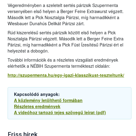
Végeredményben a szeletelt sertés párizsik Szupermenta
versenyében első helyen a Berger Feine Extrawurst végzett.
Második lett a Pick Nosztalgia Párizsi, míg harmadikként a
Wiesbauer Dunahús Delikát Párizsi zárt.
Rúd kiszerelésű sertés párizsik között első helyen a Pick
Nosztalgia Párizsi végzett. Második lett a Berger Feine Extra
Párizsi, míg harmadikként a Pick Füst Ízesítésű Párizsi ért el
helyezést a dobogón.
További információk és a részletes vizsgálati eredmények
elérhetők a NÉBIH Szupermenta termékteszt oldalán:
http://szupermenta.hu/egy-igazi-klasszikust-teszteltunk/
Kapcsolódó anyagok:
A közlemény letölthető formában
Részletes eredmények
A videóhoz tartozó tejes szövegű leirat (pdf)
Friss hírek