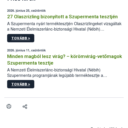
2026. június 25, csütörtök
27 Olaszrizling bizonyított a Szupermenta tesztjén
A Szupermenta nyári terméktesztjén Olaszrizlingeket vizsgáltak
a Nemzeti Élelmiszerlánc-biztonsági Hivatal (Nébih)
szakemberei. Összesen 27 bor került „nagyító alá”, melyek az
TOVÁBB >
élelmiszerbiztonsági és -minőségi vizsgálatok, valamint a
jelölés-ellenőrzés szempontjából is megfeleltek. A kedveltségi
vizsgálaton az is kiderült, melyek a kóstolók által
2026. június 11, csütörtök
legkedveltebbnek ítélt Olaszrizlingek.
Minden magból lesz virág? – körömvirág-vetőmagok
Szupermenta tesztje
A Nemzeti Élelmiszerlánc-biztonsági Hivatal (Nébih)
Szupermenta programjának legújabb terméktesztje a
körömvirág-vetőmagokra fókuszált. A hatósági vizsgálatokon a
TOVÁBB >
szakemberek 16 kereskedelmi forgalomban kapható terméket
ellenőriztek. Három vetőmagtétel csírázóképessége nem felelt
meg a jogszabályi előírásoknak, egy további termék pedig a
tisztasági követelményeknek nem tett eleget. A hatósági
felügyelők mind a négy esetben eljárást indítottak és elrendelték
a termékek forgalomból történő kivonását. A végső rangsor a
kedveltségi és a hatósági vizsgálat összesített eredményei
alapján alakult ki. A teszt a Nébih tordasi fajtakísérleti állomásán