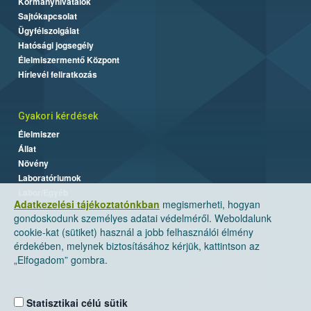
Kormányhivatalok
Sajtókapcsolat
Ügyfélszolgálat
Hatósági jogsegély
Élelmiszermentő Központ
Hírlevél feliratkozás
Gyakori kérdések
Élelmiszer
Állat
Növény
Laboratóriumok
Labor/Egyéb
Adatkezelési tájékoztatónkban
megismerheti, hogyan
gondoskodunk személyes adatai védelméről. Weboldalunk
cookie-kat (sütiket) használ a jobb felhasználói élmény
érdekében, melynek biztosításához kérjük, kattintson az
„Elfogadom” gombra.
Statisztikai célú sütik