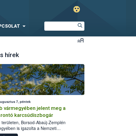
PCSOLAT
s hírek
augusztus 7, péntek
b vármegyében jelent meg a
srontó karcsúdíszbogár
 területen, Borsod-Abaúj-Zemplén
gyében is igazolta a Nemzeti
iszerlánc-biztonsági Hivatal (Nébih) a