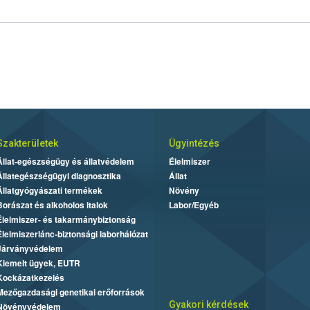
Szakterületek
Ügyintézés
Állat-egészségügy és állatvédelem
Élelmiszer
Állategészségügyi diagnosztika
Állat
Állatgyógyászati termékek
Növény
Borászat és alkoholos italok
Labor/Egyéb
Élelmiszer- és takarmánybiztonság
Élelmiszerlánc-biztonsági laborhálózat
Járványvédelem
Kiemelt ügyek, EUTR
Kockázatkezelés
Mezőgazdasági genetikai erőforrások
Gyakori kérdések
Növényvédelem