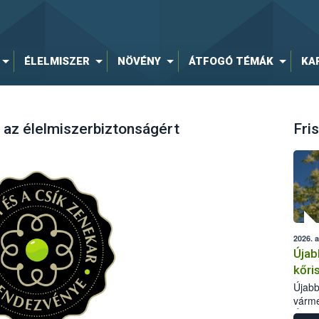
ÉLELMISZER
NÖVÉNY
ÁTFOGÓ TÉMÁK
KA
 az élelmiszerbiztonságért
Fris
2026. 
Újab
kőri
Újabb
várme
Élelm