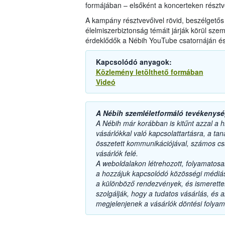
formájában – elsőként a koncerteken résztv
A kampány résztvevőivel rövid, beszélgetős 
élelmiszerbiztonság témáit járják körül sze
érdeklődők a Nébih YouTube csatornáján és 
Kapcsolódó anyagok:
Közlemény letölthető formában
Videó
A Nébih szemléletformáló tevékenysé
A Nébih már korábban is kitűnt azzal a h
vásárlókkal való kapcsolattartásra, a ta
összetett kommunikációjával, számos csat
vásárlók felé.
A weboldalakon létrehozott, folyamatos
a hozzájuk kapcsolódó közösségi médiá
a különböző rendezvények, és ismeretter
szolgálják, hogy a tudatos vásárlás, és 
megjelenjenek a vásárlók döntési folya