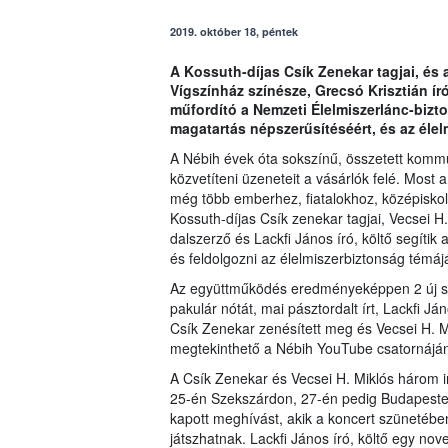
2019. október 18, péntek
A Kossuth-díjas Csík Zenekar tagjai, és 
Vígszínház színésze, Grecsó Krisztián író,
műfordító a Nemzeti Élelmiszerlánc-bizt
magatartás népszerűsítéséért, és az éle
A Nébih évek óta sokszínű, összetett kommu
közvetíteni üzeneteit a vásárlók felé. Most 
még több emberhez, fiatalokhoz, középiskol
Kossuth-díjas Csík zenekar tagjai, Vecsei H.
dalszerző és Lackfi János író, költő segíti
és feldolgozni az élelmiszerbiztonság témájá
Az együttműködés eredményeképpen 2 új sz
pakulár nótát, mai pásztordalt írt, Lackfi J
Csík Zenekar zenésített meg és Vecsei H. Mi
megtekinthető a Nébih YouTube csatornáján,
A Csík Zenekar és Vecsei H. Miklós három i
25-én Szekszárdon, 27-én pedig Budapesten
kapott meghívást, akik a koncert szünetében 
játszhatnak. Lackfi János író, költő egy novel