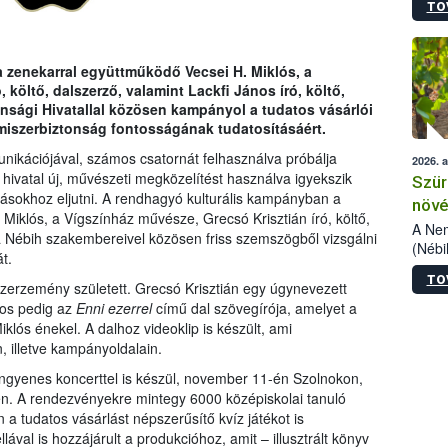
TO
kőris
jelen
talál
azono
a zenekarral együttműködő Vecsei H. Miklós, a
folyta
 költő, dalszerző, valamint Lackfi János író, költő,
intéz
onsági Hivatallal közösen kampányol a tudatos vásárlói
össze
lmiszerbiztonság fontosságának tudatosításáért.
érdek
nikációjával, számos csatornát felhasználva próbálja
2026. 
a hivatal új, művészeti megközelítést használva igyekszik
Szür
ásokhoz eljutni. A rendhagyó kulturális kampányban a
növé
 Miklós, a Vígszínház művésze, Grecsó Krisztián író, költő,
szől
A Nem
k a Nébih szakembereivel közösen friss szemszögből vizsgálni
(Nébi
t.
Klart
TO
módos
erzemény született. Grecsó Krisztián egy úgynevezett
egész
ános pedig az
Enni ezerrel
című dal szövegírója, amelyet a
felha
klós énekel. A dalhoz videoklip is készült, ami
célja
 illetve kampányoldalain.
lehet
ngyenes koncerttel is készül, november 11-én Szolnokon,
Az Or
. A rendezvényekre mintegy 6000 középiskolai tanuló
felha
a tudatos vásárlást népszerűsítő kvíz játékot is
terme
lával is hozzájárult a produkcióhoz, amit – illusztrált könyv