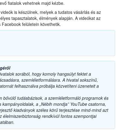
evő fiatalok vehetnek majd kézbe.
videók is készülnek, melyek a tudatos vásárlás és az
mélyes tapasztalatok, élmények alapján. A videókat az
Facebook felületein követhetik.
géről
ivatalok sorából, hogy komoly hangsúlyt fektet a
nácsadásra, szemléletformálásra. A hivatal sokszínű,
ornát felhasználva próbálja közvetíteni üzeneteit a
an bővülő tudásbázisok, a szemléletformáló programok és
s kampányoldalak, a „Nébih mondja” YouTube csatorna,
jesztő kiadványok széles körű terjesztése mind-mind azt
az élelmiszerbiztonság rendkívül fontos szempontjai
matában.