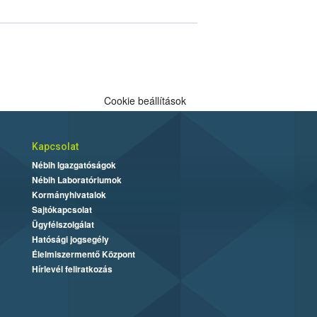
Cookie beállítások
Kapcsolat
Nébih Igazgatóságok
Nébih Laboratóriumok
Kormányhivatalok
Sajtókapcsolat
Ügyfélszolgálat
Hatósági jogsegély
Élelmiszermentő Központ
Hírlevél feliratkozás