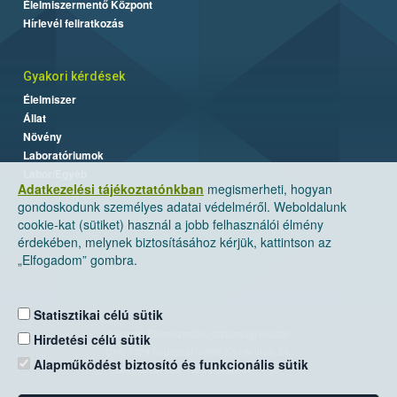
Élelmiszermentő Központ
Hírlevél feliratkozás
Gyakori kérdések
Élelmiszer
Állat
Növény
Laboratóriumok
Labor/Egyéb
Adatkezelési tájékoztatónkban
megismerheti, hogyan
gondoskodunk személyes adatai védelméről. Weboldalunk
cookie-kat (sütiket) használ a jobb felhasználói élmény
érdekében, melynek biztosításához kérjük, kattintson az
„Elfogadom” gombra.
Statisztikai célú sütik
Nemzeti Élelmiszerlánc-biztonsági Hivatal
Hirdetési célú sütik
Cím: 1024 Budapest, Keleti Károly utca. 24.
Alapműködést biztosító és funkcionális sütik
Levelezési cím: 1525 Budapest. Pf. 30.