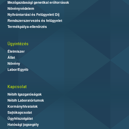
Mezőgazdasági genetikai erőforrások
Növényvédelem
Nyilvántartási és Felügyeleti Díj
Rendszerszervezés és felügyelet
Termékpálya-ellenőrzés
Ügyintézés
Élelmiszer
Állat
Növény
Labor/Egyéb
Kapcsolat
Nébih Igazgatóságok
Nébih Laboratóriumok
Kormányhivatalok
Sajtókapcsolat
Ügyfélszolgálat
Hatósági jogsegély