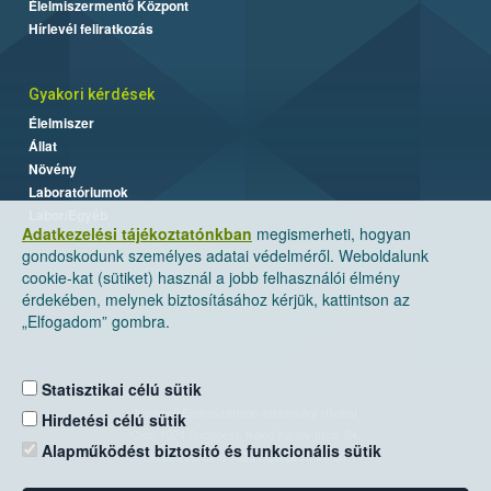
Élelmiszermentő Központ
Hírlevél feliratkozás
Gyakori kérdések
Élelmiszer
Állat
Növény
Laboratóriumok
Labor/Egyéb
Adatkezelési tájékoztatónkban
megismerheti, hogyan
gondoskodunk személyes adatai védelméről. Weboldalunk
cookie-kat (sütiket) használ a jobb felhasználói élmény
érdekében, melynek biztosításához kérjük, kattintson az
„Elfogadom” gombra.
Statisztikai célú sütik
Nemzeti Élelmiszerlánc-biztonsági Hivatal
Hirdetési célú sütik
Cím: 1024 Budapest, Keleti Károly utca. 24.
Alapműködést biztosító és funkcionális sütik
Levelezési cím: 1525 Budapest. Pf. 30.