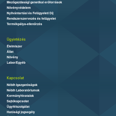
Mezőgazdasági genetikai erőforrások
Növényvédelem
Nyilvántartási és Felügyeleti Díj
Rendszerszervezés és felügyelet
Termékpálya-ellenőrzés
Ügyintézés
Élelmiszer
Állat
Növény
Labor/Egyéb
Kapcsolat
Nébih Igazgatóságok
Nébih Laboratóriumok
Kormányhivatalok
Sajtókapcsolat
Ügyfélszolgálat
Hatósági jogsegély