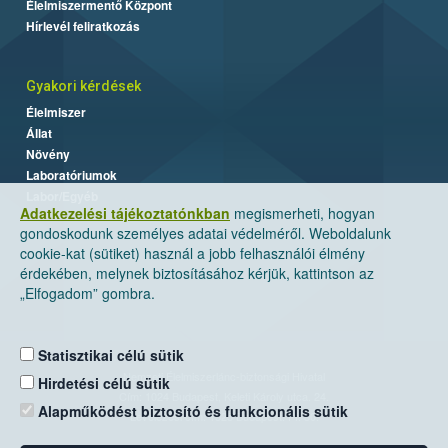
Élelmiszermentő Központ
Hírlevél feliratkozás
Gyakori kérdések
Élelmiszer
Állat
Növény
Laboratóriumok
Labor/Egyéb
Adatkezelési tájékoztatónkban
megismerheti, hogyan
gondoskodunk személyes adatai védelméről. Weboldalunk
cookie-kat (sütiket) használ a jobb felhasználói élmény
érdekében, melynek biztosításához kérjük, kattintson az
„Elfogadom” gombra.
Statisztikai célú sütik
Nemzeti Élelmiszerlánc-biztonsági Hivatal
Hirdetési célú sütik
Cím: 1024 Budapest, Keleti Károly utca. 24.
Alapműködést biztosító és funkcionális sütik
Levelezési cím: 1525 Budapest. Pf. 30.