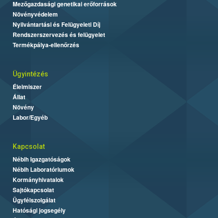
Mezőgazdasági genetikai erőforrások
Növényvédelem
Nyilvántartási és Felügyeleti Díj
Rendszerszervezés és felügyelet
Termékpálya-ellenőrzés
Ügyintézés
Élelmiszer
Állat
Növény
Labor/Egyéb
Kapcsolat
Nébih Igazgatóságok
Nébih Laboratóriumok
Kormányhivatalok
Sajtókapcsolat
Ügyfélszolgálat
Hatósági jogsegély