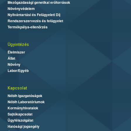
Mezőgazdasági genetikai erőforrások
Növényvédelem
Nyilvántartási és Felügyeleti Díj
Rendszerszervezés és felügyelet
Termékpálya-ellenőrzés
Ügyintézés
Élelmiszer
Állat
Növény
Labor/Egyéb
Kapcsolat
Nébih Igazgatóságok
Nébih Laboratóriumok
Kormányhivatalok
Sajtókapcsolat
Ügyfélszolgálat
Hatósági jogsegély