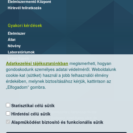
Élelmiszermentő Központ
Hírlevél feliratkozás
Gyakori kérdések
Élelmiszer
Állat
Növény
Laboratóriumok
Labor/Egyéb
Adatkezelési tájékoztatónkban
megismerheti, hogyan
gondoskodunk személyes adatai védelméről. Weboldalunk
cookie-kat (sütiket) használ a jobb felhasználói élmény
érdekében, melynek biztosításához kérjük, kattintson az
„Elfogadom” gombra.
Statisztikai célú sütik
Nemzeti Élelmiszerlánc-biztonsági Hivatal
Hirdetési célú sütik
Cím: 1024 Budapest, Keleti Károly utca. 24.
Alapműködést biztosító és funkcionális sütik
Levelezési cím: 1525 Budapest. Pf. 30.