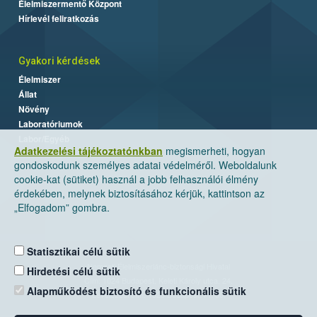
Élelmiszermentő Központ
Hírlevél feliratkozás
Gyakori kérdések
Élelmiszer
Állat
Növény
Laboratóriumok
Labor/Egyéb
Adatkezelési tájékoztatónkban
megismerheti, hogyan
gondoskodunk személyes adatai védelméről. Weboldalunk
cookie-kat (sütiket) használ a jobb felhasználói élmény
érdekében, melynek biztosításához kérjük, kattintson az
„Elfogadom” gombra.
Statisztikai célú sütik
Nemzeti Élelmiszerlánc-biztonsági Hivatal
Hirdetési célú sütik
Cím: 1024 Budapest, Keleti Károly utca. 24.
Alapműködést biztosító és funkcionális sütik
Levelezési cím: 1525 Budapest. Pf. 30.