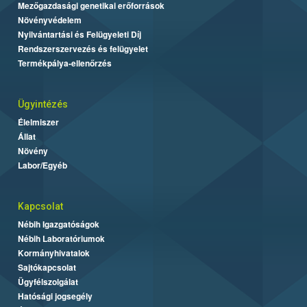
Mezőgazdasági genetikai erőforrások
Növényvédelem
Nyilvántartási és Felügyeleti Díj
Rendszerszervezés és felügyelet
Termékpálya-ellenőrzés
Ügyintézés
Élelmiszer
Állat
Növény
Labor/Egyéb
Kapcsolat
Nébih Igazgatóságok
Nébih Laboratóriumok
Kormányhivatalok
Sajtókapcsolat
Ügyfélszolgálat
Hatósági jogsegély