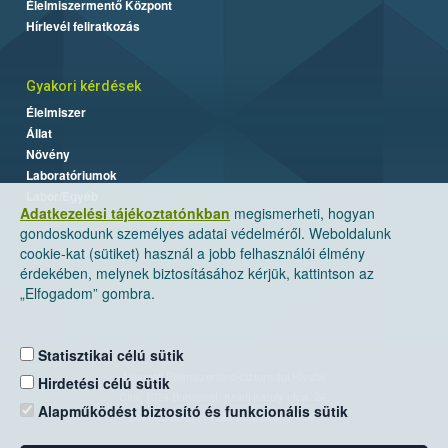
Élelmiszermentő Központ
Hírlevél feliratkozás
Gyakori kérdések
Élelmiszer
Állat
Növény
Laboratóriumok
Labor/Egyéb
Adatkezelési tájékoztatónkban
megismerheti, hogyan
gondoskodunk személyes adatai védelméről. Weboldalunk
cookie-kat (sütiket) használ a jobb felhasználói élmény
érdekében, melynek biztosításához kérjük, kattintson az
„Elfogadom” gombra.
Statisztikai célú sütik
Nemzeti Élelmiszerlánc-biztonsági Hivatal
Hirdetési célú sütik
Cím: 1024 Budapest, Keleti Károly utca. 24.
Alapműködést biztosító és funkcionális sütik
Levelezési cím: 1525 Budapest. Pf. 30.