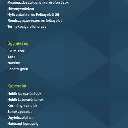
Mezőgazdasági genetikai erőforrások
Növényvédelem
Nyilvántartási és Felügyeleti Díj
Rendszerszervezés és felügyelet
Termékpálya-ellenőrzés
Ügyintézés
Élelmiszer
Állat
Növény
Labor/Egyéb
Kapcsolat
Nébih Igazgatóságok
Nébih Laboratóriumok
Kormányhivatalok
Sajtókapcsolat
Ügyfélszolgálat
Hatósági jogsegély