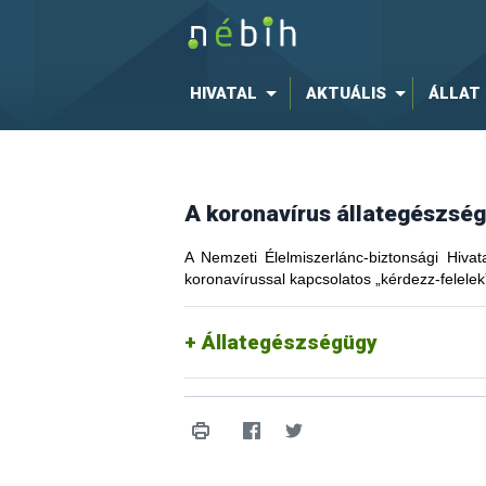
HIVATAL
AKTUÁLIS
ÁLLAT
A koronavírus állategészsé
A Nemzeti Élelmiszerlánc-biztonsági Hivat
koronavírussal kapcsolatos „kérdezz-felelek
Állategészségügy