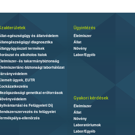
Szakterületek
Ügyintézés
Állat-egészségügy és állatvédelem
Élelmiszer
Állategészségügyi diagnosztika
Állat
Állatgyógyászati termékek
Növény
Borászat és alkoholos italok
Labor/Egyéb
Élelmiszer- és takarmánybiztonság
Élelmiszerlánc-biztonsági laborhálózat
Járványvédelem
Kiemelt ügyek, EUTR
Kockázatkezelés
Mezőgazdasági genetikai erőforrások
Gyakori kérdések
Növényvédelem
Nyilvántartási és Felügyeleti Díj
Élelmiszer
Rendszerszervezés és felügyelet
Állat
Termékpálya-ellenőrzés
Növény
Laboratóriumok
Labor/Egyéb