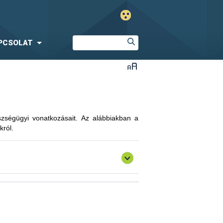
PCSOLAT
észségügyi vonatkozásait. Az alábbiakban a
król.