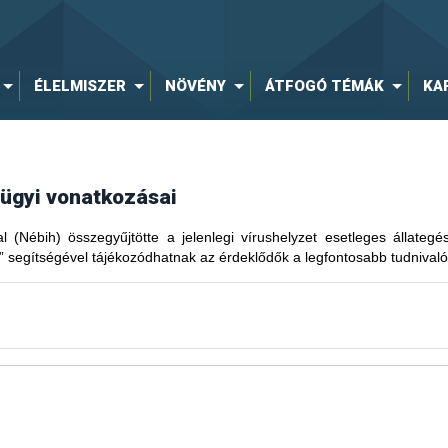
ÉLELMISZER
NÖVÉNY
ÁTFOGÓ TÉMÁK
KA
gügyi vonatkozásai
al (Nébih) összegyűjtötte a jelenlegi vírushelyzet esetleges állateg
” segítségével tájékozódhatnak az érdeklődők a legfontosabb tudnivaló