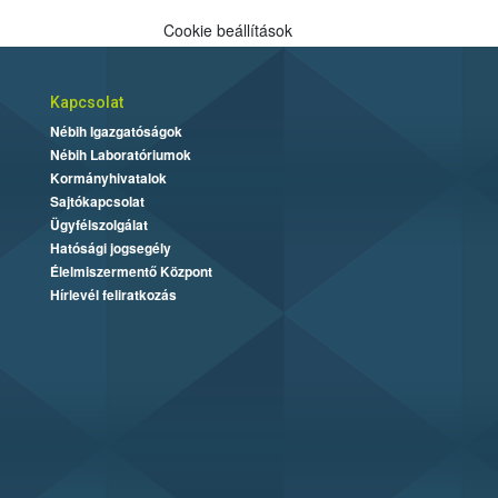
Cookie beállítások
Kapcsolat
Nébih Igazgatóságok
Nébih Laboratóriumok
Kormányhivatalok
Sajtókapcsolat
Ügyfélszolgálat
Hatósági jogsegély
Élelmiszermentő Központ
Hírlevél feliratkozás