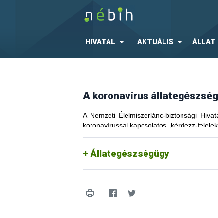
HIVATAL
AKTUÁLIS
ÁLLAT
A koronavírus állategészsé
A Nemzeti Élelmiszerlánc-biztonsági Hivat
koronavírussal kapcsolatos „kérdezz-felelek
Állategészségügy