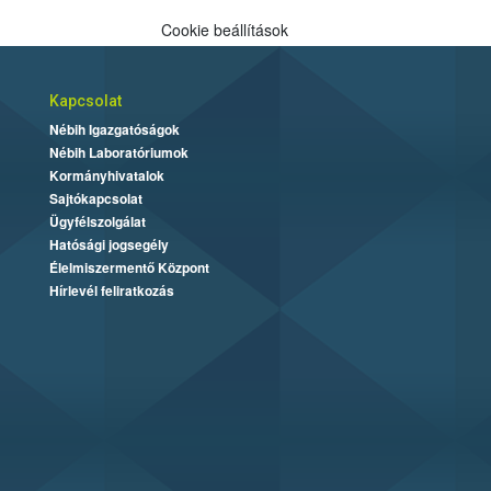
Cookie beállítások
Kapcsolat
Nébih Igazgatóságok
Nébih Laboratóriumok
Kormányhivatalok
Sajtókapcsolat
Ügyfélszolgálat
Hatósági jogsegély
Élelmiszermentő Központ
Hírlevél feliratkozás