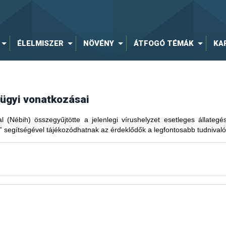
ÉLELMISZER
NÖVÉNY
ÁTFOGÓ TÉMÁK
KA
gügyi vonatkozásai
al (Nébih) összegyűjtötte a jelenlegi vírushelyzet esetleges állateg
” segítségével tájékozódhatnak az érdeklődők a legfontosabb tudnivaló