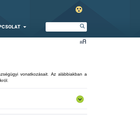
PCSOLAT
észségügyi vonatkozásait. Az alábbiakban a
król.