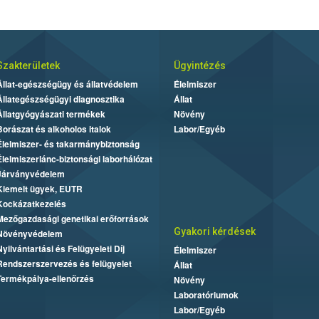
Szakterületek
Ügyintézés
Állat-egészségügy és állatvédelem
Élelmiszer
Állategészségügyi diagnosztika
Állat
Állatgyógyászati termékek
Növény
Borászat és alkoholos italok
Labor/Egyéb
Élelmiszer- és takarmánybiztonság
Élelmiszerlánc-biztonsági laborhálózat
Járványvédelem
Kiemelt ügyek, EUTR
Kockázatkezelés
Mezőgazdasági genetikai erőforrások
Gyakori kérdések
Növényvédelem
Nyilvántartási és Felügyeleti Díj
Élelmiszer
Rendszerszervezés és felügyelet
Állat
Termékpálya-ellenőrzés
Növény
Laboratóriumok
Labor/Egyéb