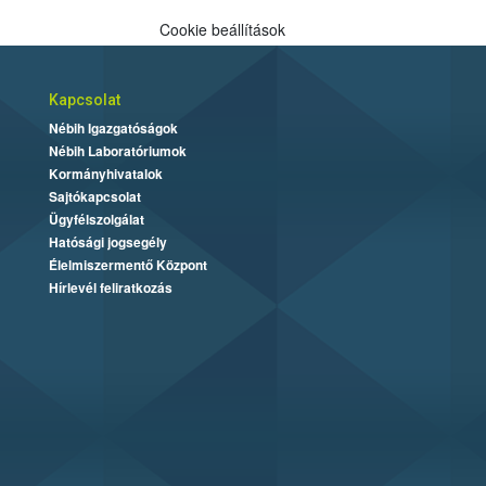
Cookie beállítások
Kapcsolat
Nébih Igazgatóságok
Nébih Laboratóriumok
Kormányhivatalok
Sajtókapcsolat
Ügyfélszolgálat
Hatósági jogsegély
Élelmiszermentő Központ
Hírlevél feliratkozás