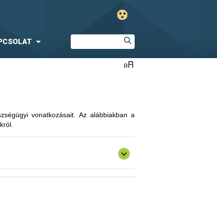
PCSOLAT
észségügyi vonatkozásait. Az alábbiakban a
król.