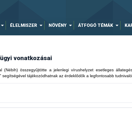
ÉLELMISZER
NÖVÉNY
ÁTFOGÓ TÉMÁK
KA
gügyi vonatkozásai
al (Nébih) összegyűjtötte a jelenlegi vírushelyzet esetleges állateg
” segítségével tájékozódhatnak az érdeklődők a legfontosabb tudnivaló