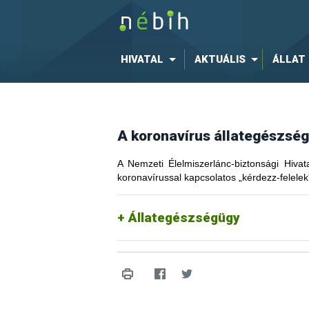
HIVATAL
AKTUÁLIS
ÁLLAT
A koronavírus állategészsé
A Nemzeti Élelmiszerlánc-biztonsági Hivat
koronavírussal kapcsolatos „kérdezz-felelek
Állategészségügy