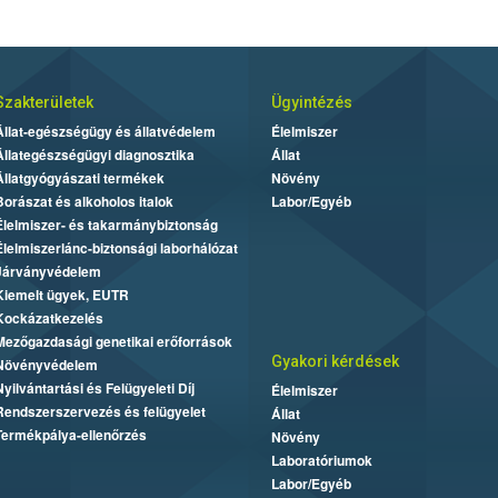
Szakterületek
Ügyintézés
Állat-egészségügy és állatvédelem
Élelmiszer
Állategészségügyi diagnosztika
Állat
Állatgyógyászati termékek
Növény
Borászat és alkoholos italok
Labor/Egyéb
Élelmiszer- és takarmánybiztonság
Élelmiszerlánc-biztonsági laborhálózat
Járványvédelem
Kiemelt ügyek, EUTR
Kockázatkezelés
Mezőgazdasági genetikai erőforrások
Gyakori kérdések
Növényvédelem
Nyilvántartási és Felügyeleti Díj
Élelmiszer
Rendszerszervezés és felügyelet
Állat
Termékpálya-ellenőrzés
Növény
Laboratóriumok
Labor/Egyéb